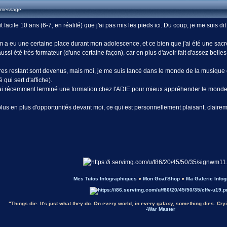
 message:
it facile 10 ans (6-7, en réalité) que j'ai pas mis les pieds ici. Du coup, je me suis d
um a eu une certaine place durant mon adolescence, et ce bien que j'ai été une sacr
ssi été très formateur (d'une certaine façon), car en plus d'avoir fait d'assez belles
s restant sont devenus, mais moi, je me suis lancé dans le monde de la musique et 
 qui sert d'affiche).
ai récemment terminé une formation chez l'ADIE pour mieux appréhender le monde
e plus en plus d'opportunités devant moi, ce qui est personnellement plaisant, clairem
Mes Tutos Infographiques
●
Mon Goat'Shop
●
Ma Galerie Info
"Things die. It's just what they do. On every world, in every galaxy, something dies. Cryin
-War Master