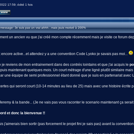
2022 17:59; édité 1 fois
message: Je suis pas un vrai ahhh...mais jsuis motivé à 200%
aiment un ancien vu que j'ai créé mon compte récemment mais je visite ce forum dep
encore active...et attendez y a une convention Code Lyoko je savais pas moi...
e je reviens de mon entrainement dans des contrés lointains et que j'ai acquis le
po
uis maintenant quelques mois. Un court métrage d'une ligné plutôt similaire mais a 
 par une équipe de semi professionnel étant donné que je suis en partenariat avec 
 certes qui seront court (10-14 minutes au lieu de 25) mais avec une histoire écr
my & la bande... (Je ne vais pas vous raconter le scenario maintenant ça serait 
bord et donc la bienvenue !!
s j'aimerais bien sortir (pas forcement le projet fini je sais pas) avant la conventio