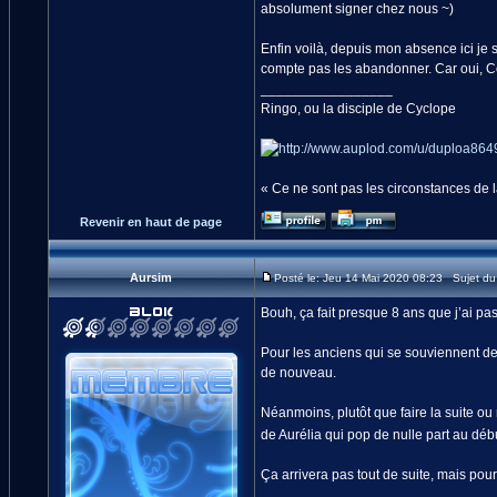
absolument signer chez nous ~)
Enfin voilà, depuis mon absence ici je
compte pas les abandonner. Car oui, Cod
_________________
Ringo, ou la disciple de Cyclope
« Ce ne sont pas les circonstances de la
Revenir en haut de page
Aursim
Posté le: Jeu 14 Mai 2020 08:23 Sujet d
Bouh, ça fait presque 8 ans que j’ai pas
Pour les anciens qui se souviennent de 
de nouveau.
Néanmoins, plutôt que faire la suite ou
de Aurélia qui pop de nulle part au déb
Ça arrivera pas tout de suite, mais pou