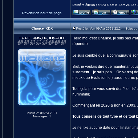
Dernière édition par Evil Goat le Sam 24 Sep 
Revenir en haut de page
Chance_KDX
Posté le: Ven 09 Avr 2021 22:24 Sujet du 
Hello moi c'est
Chance
, je suis pas vr
répondre...
Je suis comblé que la communauté soit 
Bref, je voulais dire que maintenant qu
surement... je sais pas ... On verra)
dep
mieux que Evolution lol) aussi, tourné
Tout çela pour vous servir des "courts"
hummmm)
Commençant en 2020 & non en 2003, Jere
Inscrit le: 09 Avr 2021
Tous conseils de tout type et de tout 
Messages: 1
Je ne fixe aucune date pour l'instant mai