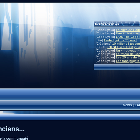
Dernières news
[Code Lyoko]
La suite de Code
[Code Lyoko]
Une émission exc
[Code Lyoko]
L'OST de Code L
[Site]
Code Lyoko a 21 ans !
[Créations]
10 millions ! (et co
[IFSCL]
L'IFSCL 4.6.X est joua
[Code Lyoko]
Un « nouveau » 
[Code Lyoko]
Le retour de Co
[Code Lyoko]
Les 20 ans de C
[Code Lyoko]
Les fans projets
News
FA
|
ciens...
de la communauté