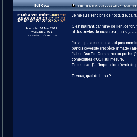
Evil Goat
Posté le: Mer 07 Avr 2021 15:27 Sujet du
Je me suis senti pris de nostalgie, ça fa
C'est marrant, car mine de rien, ce for
Inscrit le: 24 Mar 2012
ai des envies de meurtres) ; mais ça a au
Messages: 651
Localisation: Zenotopia.
Je sais pas ce que les quelques membre
parfois coveriste (l'espèce d'image carré
J'ai un Bac Pro Commerce en poche, j'
compositeur d'OST sur mesure.
En tout cas, j'ai l'impression d'avoir d
Et vous, quoi de beau ?
_________________