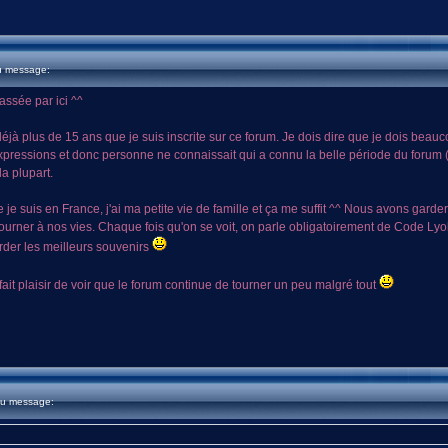
u message:
assée par ici ^^
 déjà plus de 15 ans que je suis inscrite sur ce forum. Je dois dire que je dois bea
ressions et donc personne ne connaissait qui a connu la belle période du forum (e
la plupart.
e je suis en France, j'ai ma petite vie de famille et ça me suffit ^^ Nous avons gar
urner à nos vies. Chaque fois qu'on se voit, on parle obligatoirement de Code Lyok
rder les meilleurs souvenirs
ait plaisir de voir que le forum continue de tourner un peu malgré tout
du message: