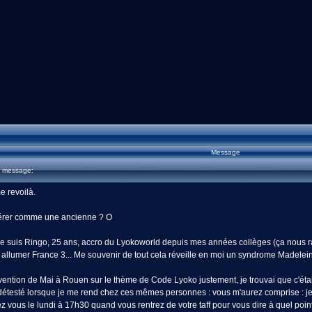
Message
u message:
 revoilà.
idérer comme une ancienne ? O
 suis Ringo, 25 ans, accro du Lyokoworld depuis mes années collèges (ça nous rajeu
 allumer France 3... Me souvenir de tout cela réveille en moi un syndrome Madelei
nvention de Mai à Rouen sur le thème de Code Lyoko justement, je trouvai que c'était
détesté lorsque je me rend chez ces mêmes personnes : vous m'aurez comprise : je s
 vous le lundi à 17h30 quand vous rentrez de votre taff pour vous dire à quel point l'