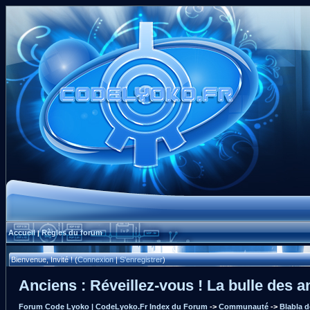
Accueil
Règles du forum
|
Bienvenue, Invité ! (
Connexion
|
S'enregistrer
)
Anciens : Réveillez-vous ! La bulle des an
Forum Code Lyoko | CodeLyoko.Fr Index du Forum
->
Communauté
->
Blabla 