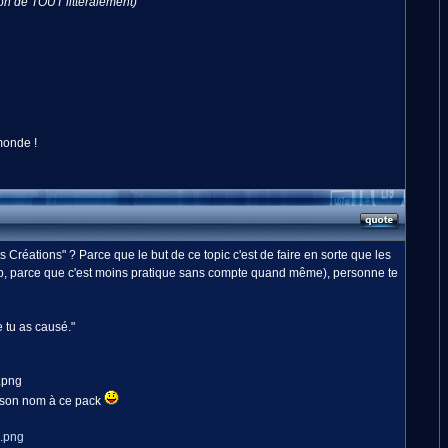
ion de TOUT littéralement)
monde !
 Créations" ? Parce que le but de ce topic c'est de faire en sorte que les
pub, parce que c'est moins pratique sans compte quand même), personne te
 tu as causé."
e son nom à ce pack