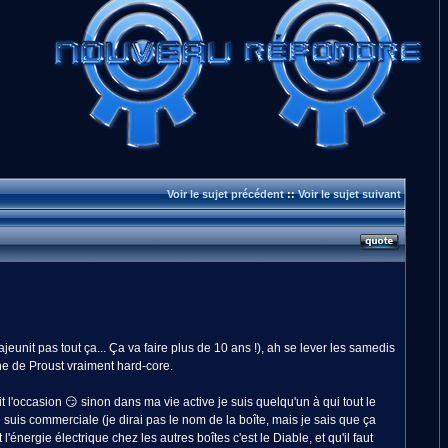
Voir le sujet précédent
::
Voir le sujet suivant
nit pas tout ça... Ça va faire plus de 10 ans !), ah se lever les samedis
ne de Proust vraiment hard-core.
 l'occasion 😏 sinon dans ma vie active je suis quelqu'un à qui tout le
uis commerciale (je dirai pas le nom de la boîte, mais je sais que ça
énergie électrique chez les autres boîtes c'est le Diable, et qu'il faut