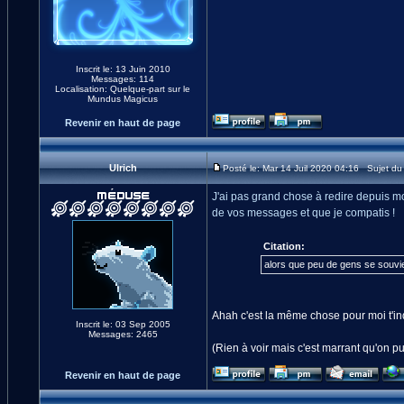
Inscrit le: 13 Juin 2010
Messages: 114
Localisation: Quelque-part sur le
Mundus Magicus
Revenir en haut de page
Ulrich
Posté le: Mar 14 Juil 2020 04:16 Sujet d
J'ai pas grand chose à redire depuis mo
de vos messages et que je compatis !
Citation:
alors que peu de gens se souvien
Ahah c'est la même chose pour moi t'in
Inscrit le: 03 Sep 2005
Messages: 2465
(Rien à voir mais c'est marrant qu'on p
Revenir en haut de page