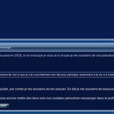
u message:
n post en 2018, si ce n'est que je vous ai lu et que je me souviens de vos pseudos
nent de moi et que je n'ai concrètement rien fait pour participer activement à la vie ni à l'am
quiète, par contre je me souviens de ton pseudo. En fait je me souviens de beaucou
uisse encore mettre des liens vers nos comptes yahoo/msn messenger dans le profil,