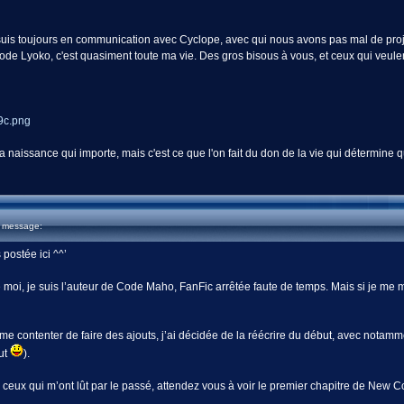
 suis toujours en communication avec Cyclope, avec qui nous avons pas mal de pro
e Lyoko, c'est quasiment toute ma vie. Des gros bisous à vous, et ceux qui veulent
 naissance qui importe, mais c'est ce que l'on fait du don de la vie qui détermine qu
u message:
 postée ici ^^’
moi, je suis l’auteur de Code Maho, FanFic arrêtée faute de temps. Mais si je me m
 me contenter de faire des ajouts, j’ai décidée de la réécrire du début, avec notam
ut
).
r ceux qui m’ont lût par le passé, attendez vous à voir le premier chapitre de New 