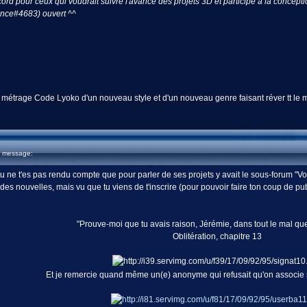
cord pour ceux qui voudrait suivre l'avancé des projets 3D et participé a la concept
ance#4683) ouvert ^^
t métrage Code Lyoko d'un nouveau style et d'un nouveau genre faisant réver tt le 
u message:
tu ne t'es pas rendu compte que pour parler de ses projets y avait le sous-forum "Vos
s nouvelles, mais vu que tu viens de t'inscrire (pour pouvoir faire ton coup de 
"Prouve-moi que tu avais raison, Jérémie, dans tout le mal que
Oblitération, chapitre 13
Et je remercie quand même un(e) anonyme qui refusait qu'on associ