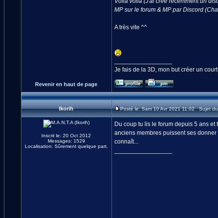
Voila voila (J'ai créé récemment un dis
MP sur le forum & MP par Discord (Ch
A très vite ^^
_________________
Je fais de la 3D, mon but créer un cour
Revenir en haut de page
Ikorih
Posté le: Sam 10 Avr 2021 11:02 Sujet d
Du coup tu lis le forum depuis 5 ans et 
anciens membres puissent ses donner de
Inscrit le: 20 Oct 2012
Messages: 1529
connaît...
Localisation: Sûrement quelque part.
_________________