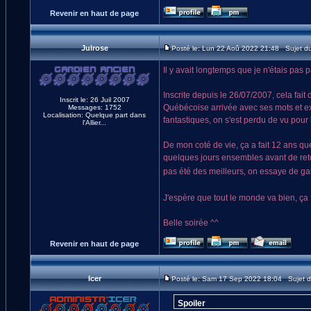
Revenir en haut de page
Julrose
Posté le: Lun 22 Aoû 2022 21:48 Sujet d
Il y avait longtemps que je n'étais pas p
Inscrite depuis le 26/07/2007, cela fait
Inscrit le: 26 Juil 2007
Québécoise arrivée avec ses mots et exp
Messages: 1752
Localisation: Quelque part dans
fantastiques, on s'est perdu de vu pour 
l'Allier...
De mon coté de vie, ça a fait 12 ans qu
quelques jours ensembles avant de reto
pas été des meilleurs, on essaye de ga
J'espère que tout le monde va bien, ça f
Belle soirée ^^
Revenir en haut de page
Icer
Posté le: Sam 17 Sep 2022 18:04 Sujet 
Spoiler