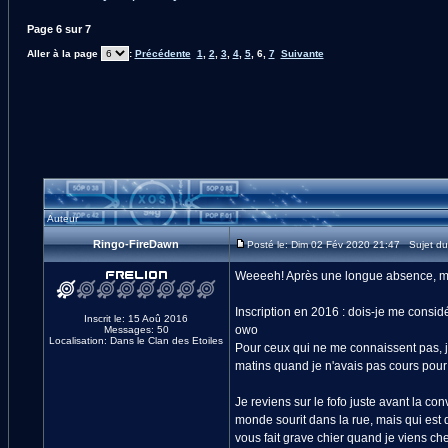
Page
6
sur
7
Aller à la page
:
Précédente
1
,
2
,
3
,
4
,
5
,
6
,
7
Suivante
Auteur
Ringo-FireDawn
Posté le: Dim 02 Fév 2020 21:47 Sujet d
Weeeeh! Après une longue absence, me
Inscription en 2016 : dois-je me cons
Inscrit le: 15 Aoû 2016
owo
Messages: 50
Localisation: Dans le Clan des Etoiles
Pour ceux qui ne me connaissent pas, je
matins quand je n'avais pas cours pour
Je reviens sur le fofo juste avant la co
monde sourit dans la rue, mais qui est 
vous fait grave chier quand je viens chez