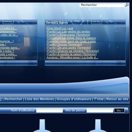
Derniers topics
 Lyoko en...
[One-Shot] La cave
eptionnel...
[Fanfic] Le Labyrinthe du temps
yoko se ra...
[Fanfic] L'Engrenage [Terminée]
[One-shot] Le diable dans la maison
mpagnie...)
Potentiel come back de Code Lyoko
ble !
[Fanfic] Gnosis [Terminée]
monde sans...
[Fanfic] Dix ans après [Terminée]
de Lyoko ?
[Fanfic] Chacun sa chimère [Terminée]
ode Lyoko...
[Fanfic] À perdre la raison [Terminée]
 explosent !
Anciens : Réveillez-vous ! La bulle d...
Q
Rechercher
Liste des Membres
Groupes d'utilisateurs
T'chat
Retour au site
|
|
|
|
|
Nom d'utilisateur:
Mot de passe: