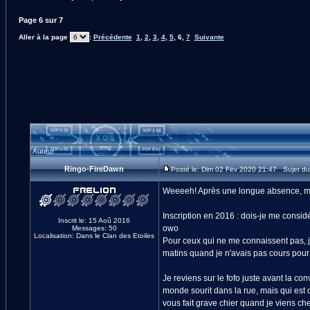
Page
6
sur
7
Aller à la page
:
Précédente
1
,
2
,
3
,
4
,
5
,
6
,
7
Suivante
Auteur
Ringo-FireDawn
Posté le: Dim 02 Fév 2020 21:47 Sujet d
Weeeeh! Après une longue absence, me
Inscription en 2016 : dois-je me cons
Inscrit le: 15 Aoû 2016
owo
Messages: 50
Localisation: Dans le Clan des Etoiles
Pour ceux qui ne me connaissent pas, je
matins quand je n'avais pas cours pour
Je reviens sur le fofo juste avant la co
monde sourit dans la rue, mais qui est 
vous fait grave chier quand je viens chez