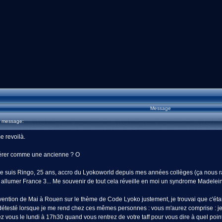
Message
u message:
 revoilà.
idérer comme une ancienne ? O
 suis Ringo, 25 ans, accro du Lyokoworld depuis mes années collèges (ça nous rajeu
 allumer France 3... Me souvenir de tout cela réveille en moi un syndrome Madelei
nvention de Mai à Rouen sur le thème de Code Lyoko justement, je trouvai que c'était
détesté lorsque je me rend chez ces mêmes personnes : vous m'aurez comprise : je s
 vous le lundi à 17h30 quand vous rentrez de votre taff pour vous dire à quel point l'