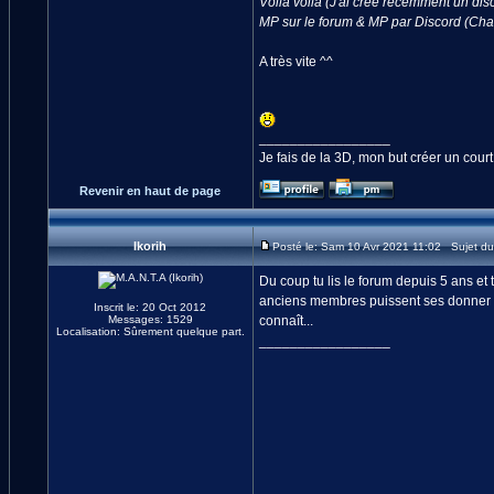
Voila voila (J'ai créé récemment un dis
MP sur le forum & MP par Discord (Ch
A très vite ^^
_________________
Je fais de la 3D, mon but créer un cour
Revenir en haut de page
Ikorih
Posté le: Sam 10 Avr 2021 11:02 Sujet d
Du coup tu lis le forum depuis 5 ans et 
anciens membres puissent ses donner de
Inscrit le: 20 Oct 2012
Messages: 1529
connaît...
Localisation: Sûrement quelque part.
_________________