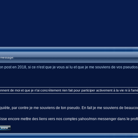
u message:
n post en 2018, si ce n'est que je vous ai lu et que je me souviens de vos pseudos
nent de moi et que je n'ai concrètement rien fait pour participer activement à la vie ni à l'am
quiète, par contre je me souviens de ton pseudo. En fait je me souviens de beaucou
uisse encore mettre des liens vers nos comptes yahoo/msn messenger dans le profil,