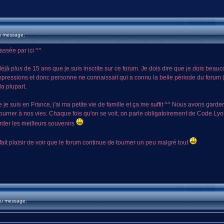
u message:
assée par ici ^^
 déjà plus de 15 ans que je suis inscrite sur ce forum. Je dois dire que je dois bea
ressions et donc personne ne connaissait qui a connu la belle période du forum (e
la plupart.
e je suis en France, j'ai ma petite vie de famille et ça me suffit ^^ Nous avons gar
urner à nos vies. Chaque fois qu'on se voit, on parle obligatoirement de Code Lyok
rder les meilleurs souvenirs
ait plaisir de voir que le forum continue de tourner un peu malgré tout
du message: