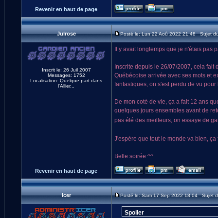
Revenir en haut de page
Julrose
Posté le: Lun 22 Aoû 2022 21:48 Sujet d
Il y avait longtemps que je n'étais pas p
Inscrite depuis le 26/07/2007, cela fait
Inscrit le: 26 Juil 2007
Québécoise arrivée avec ses mots et exp
Messages: 1752
Localisation: Quelque part dans
fantastiques, on s'est perdu de vu pour 
l'Allier...
De mon coté de vie, ça a fait 12 ans qu
quelques jours ensembles avant de reto
pas été des meilleurs, on essaye de ga
J'espère que tout le monde va bien, ça f
Belle soirée ^^
Revenir en haut de page
Icer
Posté le: Sam 17 Sep 2022 18:04 Sujet 
Spoiler