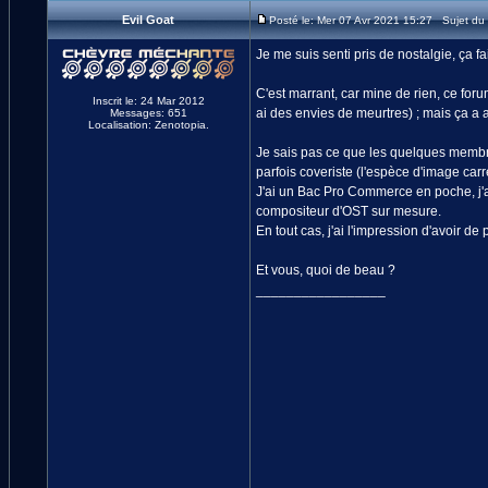
Evil Goat
Posté le: Mer 07 Avr 2021 15:27 Sujet du
Je me suis senti pris de nostalgie, ça fa
C'est marrant, car mine de rien, ce for
Inscrit le: 24 Mar 2012
ai des envies de meurtres) ; mais ça a au
Messages: 651
Localisation: Zenotopia.
Je sais pas ce que les quelques membre
parfois coveriste (l'espèce d'image carré
J'ai un Bac Pro Commerce en poche, j'
compositeur d'OST sur mesure.
En tout cas, j'ai l'impression d'avoir d
Et vous, quoi de beau ?
_________________