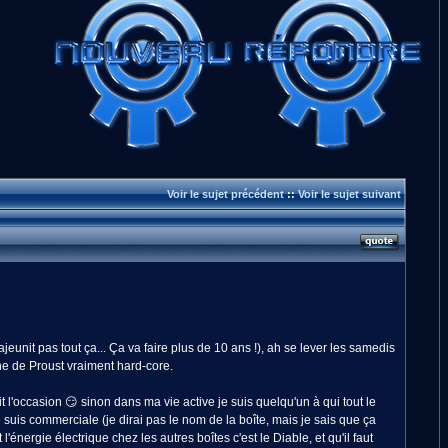
Voir le sujet précédent
::
Voir le sujet suivant
nit pas tout ça... Ça va faire plus de 10 ans !), ah se lever les samedis
ne de Proust vraiment hard-core.
 l'occasion 😏 sinon dans ma vie active je suis quelqu'un à qui tout le
uis commerciale (je dirai pas le nom de la boîte, mais je sais que ça
énergie électrique chez les autres boîtes c'est le Diable, et qu'il faut