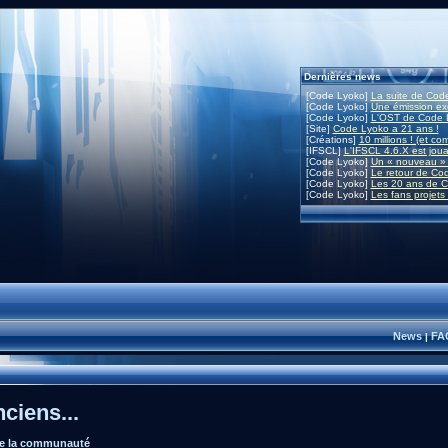
Dernières news
[Code Lyoko]
La suite de Code
[Code Lyoko]
Une émission exc
[Code Lyoko]
L'OST de Code L
[Site]
Code Lyoko a 21 ans !
[Créations]
10 millions ! (et co
[IFSCL]
L'IFSCL 4.6.X est joua
[Code Lyoko]
Un « nouveau » 
[Code Lyoko]
Le retour de Co
[Code Lyoko]
Les 20 ans de C
[Code Lyoko]
Les fans projets
News
FA
|
ciens...
de la communauté