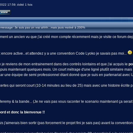
2022 17:59; édité 1 fois
message: Je suis pas un vrai ahhh...mais jsuis motivé à 200%
aiment un ancien vu que j'ai créé mon compte récemment mais je visite ce forum dep
encore active...et attendez y a une convention Code Lyoko je savais pas moi...
e je reviens de mon entrainement dans des contrés lointains et que j'ai acquis le
po
uis maintenant quelques mois. Un court métrage d'une ligné plutôt similaire mais a 
 par une équipe de semi professionnel étant donné que je suis en partenariat avec 
 certes qui seront court (10-14 minutes au lieu de 25) mais avec une histoire écr
my & la bande... (Je ne vais pas vous raconter le scenario maintenant ça serait 
bord et donc la bienvenue !!
s j'aimerais bien sortir (pas forcement le projet fini je sais pas) avant la conventio