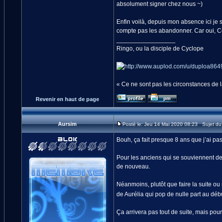
absolument signer chez nous ~)
Enfin voilà, depuis mon absence ici je
compte pas les abandonner. Car oui, Cod
_________________
Ringo, ou la disciple de Cyclope
« Ce ne sont pas les circonstances de la
Revenir en haut de page
Aursim
Posté le: Jeu 14 Mai 2020 08:23 Sujet d
Bouh, ça fait presque 8 ans que j’ai pas
Pour les anciens qui se souviennent de 
de nouveau.
Néanmoins, plutôt que faire la suite ou
de Aurélia qui pop de nulle part au déb
Ça arrivera pas tout de suite, mais pou