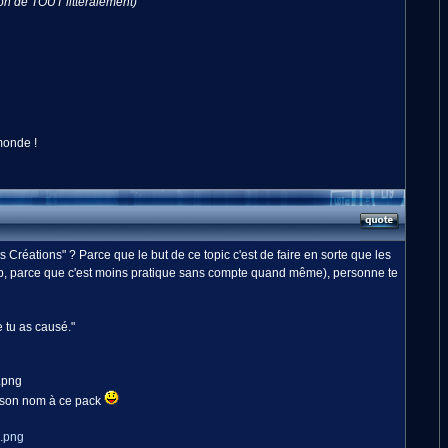
ion de TOUT littéralement)
monde !
 Créations" ? Parce que le but de ce topic c'est de faire en sorte que les
pub, parce que c'est moins pratique sans compte quand même), personne te
 tu as causé."
e son nom à ce pack