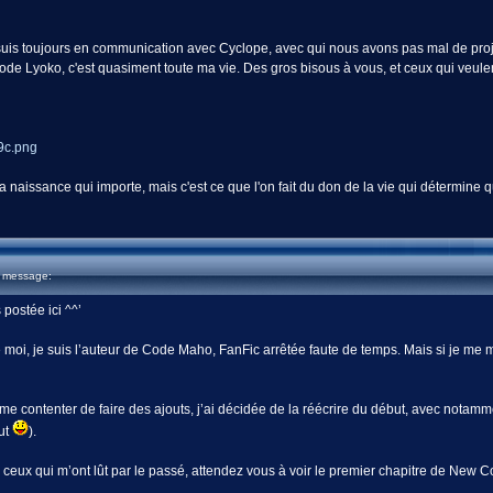
 suis toujours en communication avec Cyclope, avec qui nous avons pas mal de pro
e Lyoko, c'est quasiment toute ma vie. Des gros bisous à vous, et ceux qui veulent
 naissance qui importe, mais c'est ce que l'on fait du don de la vie qui détermine qu
u message:
 postée ici ^^’
moi, je suis l’auteur de Code Maho, FanFic arrêtée faute de temps. Mais si je me m
 me contenter de faire des ajouts, j’ai décidée de la réécrire du début, avec notam
ut
).
r ceux qui m’ont lût par le passé, attendez vous à voir le premier chapitre de New 