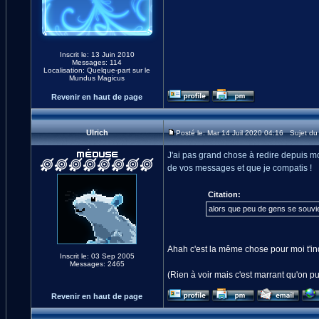
Inscrit le: 13 Juin 2010
Messages: 114
Localisation: Quelque-part sur le
Mundus Magicus
Revenir en haut de page
Ulrich
Posté le: Mar 14 Juil 2020 04:16 Sujet d
J'ai pas grand chose à redire depuis mo
de vos messages et que je compatis !
Citation:
alors que peu de gens se souvien
Ahah c'est la même chose pour moi t'in
Inscrit le: 03 Sep 2005
Messages: 2465
(Rien à voir mais c'est marrant qu'on p
Revenir en haut de page