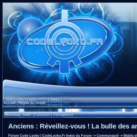
Accueil
Règles du forum
|
Bienvenue, Invité ! (
Connexion
|
S'enregistrer
)
Anciens : Réveillez-vous ! La bulle des an
Forum Code Lyoko | CodeLyoko.Fr Index du Forum
->
Communauté
->
Blabla 