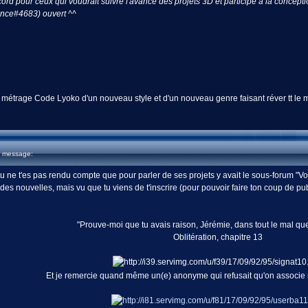
cord pour ceux qui voudrait suivre l'avancé des projets 3D et participé a la concept
ance#4683) ouvert ^^
t métrage Code Lyoko d'un nouveau style et d'un nouveau genre faisant réver tt le 
u message:
tu ne t'es pas rendu compte que pour parler de ses projets y avait le sous-forum "Vos
s nouvelles, mais vu que tu viens de t'inscrire (pour pouvoir faire ton coup de 
"Prouve-moi que tu avais raison, Jérémie, dans tout le mal que
Oblitération, chapitre 13
Et je remercie quand même un(e) anonyme qui refusait qu'on associ