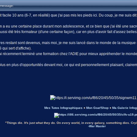
 message:
it facile 10 ans (6-7, en réalité) que j'ai pas mis les pieds ici. Du coup, je me suis d
um a eu une certaine place durant mon adolescence, et ce bien que j'ai été une sacr
ssi été très formateur (d'une certaine façon), car en plus d'avoir fait d'assez belles
s restant sont devenus, mais moi, je me suis lancé dans le monde de la musique et 
 qui sert d'affiche).
ai récemment terminé une formation chez l'ADIE pour mieux appréhender le monde
e plus en plus d'opportunités devant moi, ce qui est personnellement plaisant, clairem
Mes Tutos Infographiques
●
Mon Goat'Shop
●
Ma Galerie Info
"Things die. It's just what they do. On every world, in every galaxy, something dies. Cryin
-War Master