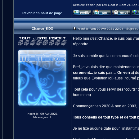
Dernière édition par Evil Goat le Sam 24 Sep 
Revenir en haut de page
Chance_KDX
Posté le: Ven 09 Avr 2021 22:24 Sujet du 
Hello moi c'est
Chance
, je suis pas vr
répondre...
Je suis comblé que la communauté soit 
Bref, je voulais dire que maintenant qu
surement... je sais pas ... On verra)
dep
mieux que Evolution lol) aussi, tourné
Tout çela pour vous servir des "courts"
hummmm)
Commençant en 2020 & non en 2003, Jere
Inscrit le: 09 Avr 2021
Tous conseils de tout type et de tout 
Messages: 1
Je ne fixe aucune date pour l'instant mai