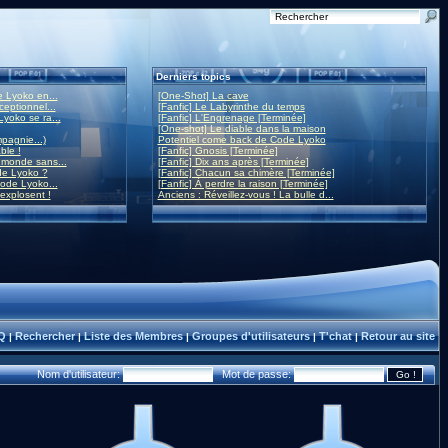
Derniers topics
 Lyoko en...
[One-Shot] La cave
eptionnel...
[Fanfic] Le Labyrinthe du temps
yoko se ra...
[Fanfic] L'Engrenage [Terminée]
[One-shot] Le diable dans la maison
mpagnie...)
Potentiel come back de Code Lyoko
ble !
[Fanfic] Gnosis [Terminée]
monde sans...
[Fanfic] Dix ans après [Terminée]
de Lyoko ?
[Fanfic] Chacun sa chimère [Terminée]
ode Lyoko...
[Fanfic] À perdre la raison [Terminée]
 explosent !
Anciens : Réveillez-vous ! La bulle d...
Q
Rechercher
Liste des Membres
Groupes d'utilisateurs
T'chat
Retour au site
|
|
|
|
|
Nom d'utilisateur:
Mot de passe: