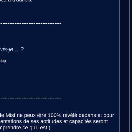
---------------------------
uis-je... ?
---------------------------
 de Mist ne peux être 100% révélé dedans et pour
ésentations de ses aptitudes et capacités seront
mprendre ce qu'il est.)