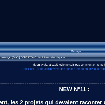
Message
message: [Fanfic] CODE LYOKO : les héritiers des disparus
(Mon avatar a sauté et je ne sais pas comment en remett
Edit d'Icer : Tu peux m'envoyer ton lien/ton image en MP je te l'ajo
--------------------------------------------------------
NEW N°11 :
, les 2 projets qui devaient raconter 