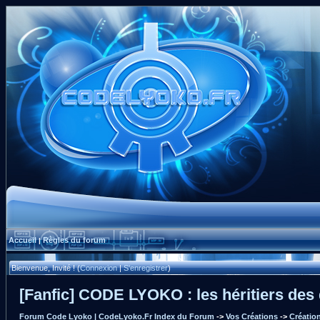
Accueil
Règles du forum
|
Bienvenue, Invité ! (
Connexion
|
S'enregistrer
)
[Fanfic] CODE LYOKO : les héritiers des
Forum Code Lyoko | CodeLyoko.Fr Index du Forum
->
Vos Créations
->
Créatio