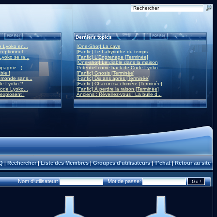
Derniers topics
 Lyoko en...
[One-Shot] La cave
eptionnel...
[Fanfic] Le Labyrinthe du temps
yoko se ra...
[Fanfic] L'Engrenage [Terminée]
[One-shot] Le diable dans la maison
mpagnie...)
Potentiel come back de Code Lyoko
ble !
[Fanfic] Gnosis [Terminée]
monde sans...
[Fanfic] Dix ans après [Terminée]
de Lyoko ?
[Fanfic] Chacun sa chimère [Terminée]
ode Lyoko...
[Fanfic] À perdre la raison [Terminée]
 explosent !
Anciens : Réveillez-vous ! La bulle d...
Q
Rechercher
Liste des Membres
Groupes d'utilisateurs
T'chat
Retour au site
|
|
|
|
|
Nom d'utilisateur:
Mot de passe: