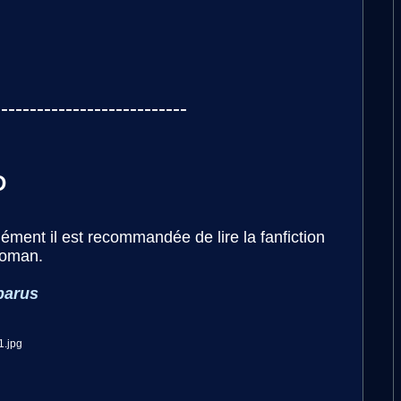
---------------------------
D
ément il est recommandée de lire la fanfiction
roman.
parus