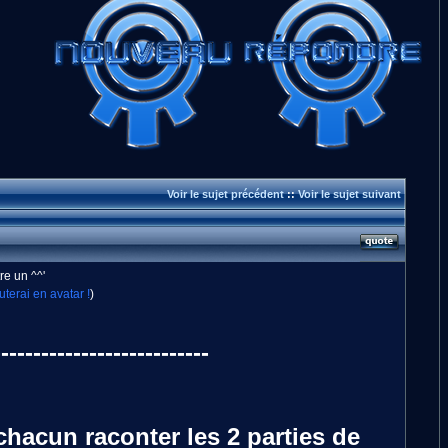
Voir le sujet précédent
::
Voir le sujet suivant
re un ^^'
uterai en avatar !
)
---------------------------
chacun raconter les 2 parties de