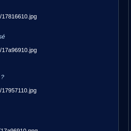
sé
 ?