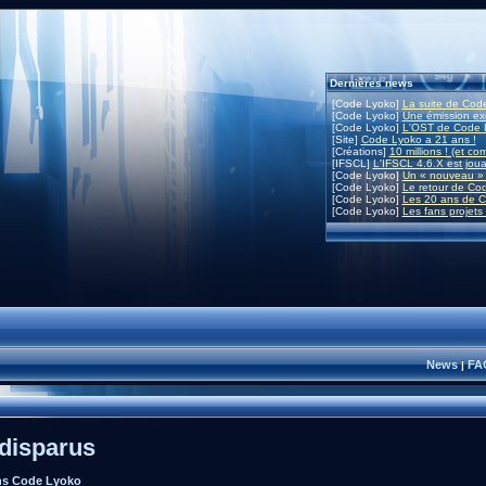
Dernières news
[Code Lyoko]
La suite de Code
[Code Lyoko]
Une émission exc
[Code Lyoko]
L'OST de Code L
[Site]
Code Lyoko a 21 ans !
[Créations]
10 millions ! (et co
[IFSCL]
L'IFSCL 4.6.X est joua
[Code Lyoko]
Un « nouveau » 
[Code Lyoko]
Le retour de Co
[Code Lyoko]
Les 20 ans de C
[Code Lyoko]
Les fans projets
News
FA
|
 disparus
ns Code Lyoko