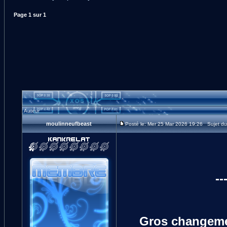
Page
1
sur
1
Auteur
moulinneufbeast
Posté le: Mer 25 Mar 2026 19:26 Sujet du 
--
Gros changement