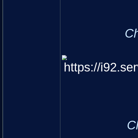
Ch
Ch