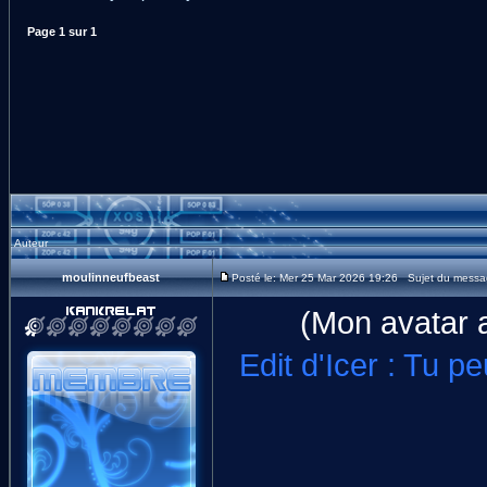
Page
1
sur
1
Auteur
moulinneufbeast
Posté le: Mer 25 Mar 2026 19:26 Sujet du message
(Mon avatar a
Edit d'Icer : Tu p