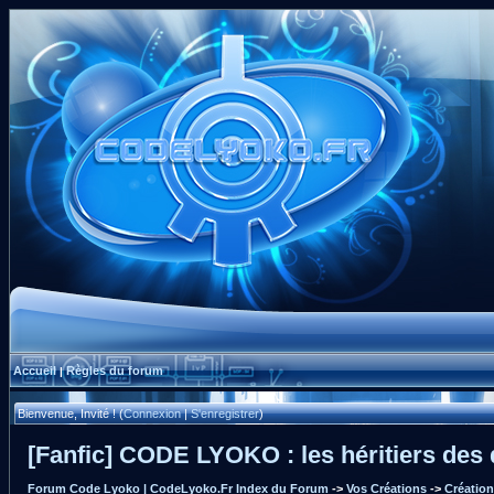
Accueil
Règles du forum
|
Bienvenue, Invité ! (
Connexion
|
S'enregistrer
)
[Fanfic] CODE LYOKO : les héritiers des
Forum Code Lyoko | CodeLyoko.Fr Index du Forum
->
Vos Créations
->
Créatio