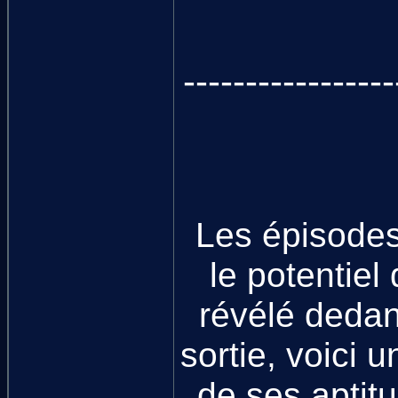
-----------------
Les épisodes
le potentie
révélé dedans
sortie, voici 
de ses aptitu