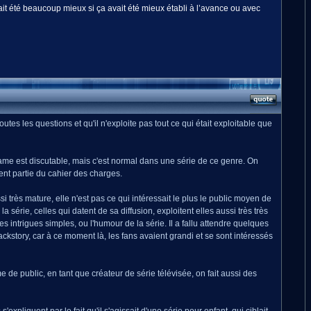
ait été beaucoup mieux si ça avait été mieux établi à l’avance ou avec
es les questions et qu'il n'exploite pas tout ce qui était exploitable que
a trame est discutable, mais c'est normal dans une série de ce genre. On
vent partie du cahier des charges.
 très mature, elle n'est pas ce qui intéressait le plus le public moyen de
 série, celles qui datent de sa diffusion, exploitent elles aussi très très
 intrigues simples, ou l'humour de la série. Il a fallu attendre quelques
ackstory, car à ce moment là, les fans avaient grandi et se sont intéressés
e de public, en tant que créateur de série télévisée, on fait aussi des