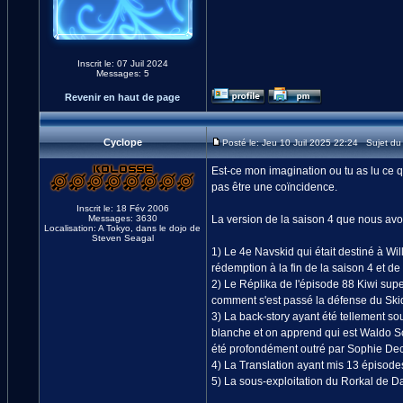
Inscrit le: 07 Juil 2024
Messages: 5
Revenir en haut de page
Cyclope
Posté le: Jeu 10 Juil 2025 22:24 Sujet d
Est-ce mon imagination ou tu as lu ce q
pas être une coïncidence.
Inscrit le: 18 Fév 2006
Messages: 3630
La version de la saison 4 que nous avon
Localisation: A Tokyo, dans le dojo de
Steven Seagal
1) Le 4e Navskid qui était destiné à Will
rédemption à la fin de la saison 4 et d
2) Le Réplika de l'épisode 88 Kiwi supe
comment s'est passé la défense du Skid
3) La back-story ayant été tellement so
blanche et on apprend qui est Waldo S
été profondément outré par Sophie Dec
4) La Translation ayant mis 13 épisodes
5) La sous-exploitation du Rorkal de Dar