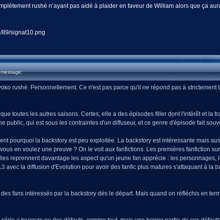
omplètement rushé n’ayant pas aidé à plaider en faveur de William alors que ça aur
u message:
ko rushé. Personnellement. Ce n'est pas parce qu'il ne répond pas à strictement tout
 que toutes les autres saisons. Certes, elle a des épisodes filler dont l'intérêt et l
ne public, qui est sous les contraintes d'un diffuseur, et ce genre d'épisode fait sou
nt pourquoi la backstory est peu exploitée. La backstory est intéressante mais aussi
ous en voulez une preuve ? On le voit aux fanfictions. Les premières fanfiction sur la
lles reprennent davantage les aspect qu'un jeune fan apprécie : les personnages, les
 avec la diffusion d'Evolution pour avoir des fanfic plus matures s'attaquant à la b
it des fans intéressés par la backstory dés le départ. Mais quand on réfléchis en term