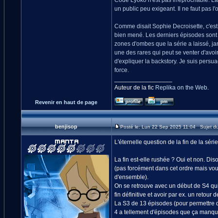
Code Lyoko n'est pas irréprochable. La s
un public peu exigeant. Il ne faut pas l'o
Comme disait Sophie Decroisette, c'est ra
bien mené. Les derniers épisodes sont trè
zones d'ombes que la série a laissé, ja
une des rares qui peut se venter d'avoi
d'expliquer la backstory. Je suis persu
force.
_________________
Auteur de la fic
Replika on the Web
.
Revenir en haut de page
benjisop
Posté le: Lun 22 Sep 2025 11:04 Sujet d
L'éternelle question de la fin de la séri
La fin est-elle rushée ? Oui et non. Dis
(pas forcément dans cet ordre mais vous 
d'ensemble).
On se retrouve avec un début de S4 qui
fin définitive et avoir par ex. un retour
La S3 de 13 épisodes (pour permettre de 
4 a tellement d'épisodes que ça manque 