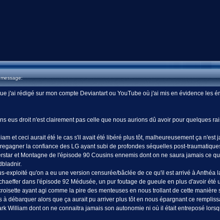
u message:
ue j'ai rédigé sur mon compte Deviantart ou YouTube où j'ai mis en évidence les én
s eus droit n'est clairement pas celle que nous aurions dû avoir pour quelques rai
iam et ceci aurait été le cas s'il avait été libéré plus tôt, malheureusement ça n'est
e regagner la confiance des LG ayant subi de profondes séquelles post-traumatiques d
rstar et Montagne de l'épisode 90 Cousins ennemis dont on ne saura jamais ce qu'il s
bladnir.
us-exploité qu'on a eu une version censurée/bâclée de ce qu'il est arrivé à Anthéa
chaeffer dans l'épisode 92 Médusée, un pur foutage de gueule en plus d'avoir é
roisette ayant agi comme la pire des menteuses en nous trollant de cette manière
 à débarquer alors que ça aurait pu arriver plus tôt en nous épargnant ce remplissa
k William dont on ne connaitra jamais son autonomie ni où il était entreposé lorsqu