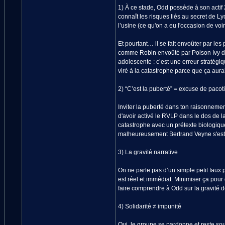
1) À ce stade, Odd possède à son actif 2
connaît les risques liés au secret de 
l’usine (ce qu'on a eu l'occasion de vo
Et pourtant… il se fait envoûter par l
comme Robin envoûté par Poison Ivy 
adolescente : c’est une erreur stratégi
viré à la catastrophe parce que ça aurait
2) “C’est la puberté” = excuse de pacoti
Inviter la puberté dans ton raisonnement
d'avoir activé le RVLP dans le dos de la 
catastrophe avec un prétexte biologique
malheureusement Bertrand Veyne s'est t
3) La gravité narrative
On ne parle pas d’un simple petit faux 
est réel et immédiat. Minimiser ça pour
faire comprendre à Odd sur la gravité
4) Solidarité ≠ impunité
Oui, le groupe se pardonne et reste sou