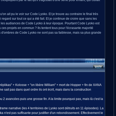
pliquent par le fait qu'il s'agissait d'une série pour enfant, qui ciblait
on ait pu le voir sur Code Lyoko. Et je trouve au contraire le final très
 regard sur tout ce qui a été fait. Et je continue de croire que sans les
 fait les audiances de Code Lyoko à leur époque. Pourtant Code Lyoko est
s ces projets en commun ? Ils tentent tous pour l'écrasante majorité
ones d'ombres de Code Lyoko ne sont pas sa faiblesse, mais sa plus grande
+ réplikas" + Kolosse + "on libère William" + mort de Hopper + fin de XANA
 sait pas dans quel ordre ils ont écrit, mais dans la construction
 avancées puis une grosse fin. A la limite pourquoi pas, mais là c'est la
rame narrative (les 4 territoires de Lyoko sont détruits en 11 épisodes). La
n'est pas suffisante pour justifier d'un rebondissement. Effectivement le