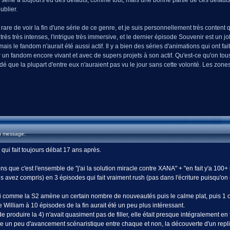
érie a toujours eu des défauts, comme tout, mais une bonne partie de ces défauts s'ex
ublier.
re de voir la fin d'une série de ce genre, et je suis personnellement très content qu'
s très intenses, l'intrigue très immersive, et le dernier épisode Souvenir est un joli
mais le fandom n'aurait été aussi actif. Il y a bien des séries d'animations qui ont
r un fandom encore vivant et avec de supers projets à son actif. Qu'est-ce qu'on tou
adé que la plupart d'entre eux n'auraient pas vu le jour sans cette volonté. Les z
u message:
e qui fait toujours débat 17 ans après.
ons que c'est l'ensemble de "j'ai la solution miracle contre XANA" + "en fait y'a 100
avez compris) en 3 épisodes qui fait vraiment rush (pas dans l'écriture puisqu'on ne
 comme la S2 amène un certain nombre de nouveautés puis le calme plat, puis 1 ou 2
 de William à 10 épisodes de la fin aurait été un peu plus intéressant.
produire la 4) n'avait quasiment pas de filler, elle était presque intégralement en t
un peu d'avancement scénaristique entre chaque et non, la découverte d'un replika 