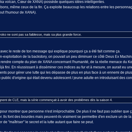
lika volcan, Cœur de XANA) possède quelques idées intelligentes.
tôt bons, même ceux de la fin. Ça exploite beaucoup les relations entre les personna
out l'humour de XANA).
ko ne sont pas sa faiblesse, mais sa plus grande force.
e avec le reste de ton message qui explique pourquoi ça a été fait comme ça.
n-exploitation de la backstory, on pouvait un peu diminuer ce côté Deus Ex Machina
e rendre compte du plan de XANA concernant l'humanité, de la réelle menace du Ko
déjà fini. En réussissant à disséminer ces indices au fur et à mesure, on aurait eu 
ts pour gérer une lutte qui les dépasse de plus en plus face à un ennemi de plus en 
ublic d'origine qui était devenu adolescent / jeune adulte en introduisant des co
nent de CLE, mais la série commençait à avoir des problèmes dès la saison 4.
 pour montrer que personne n'est irréprochable. De plus il ne faut pas oublier que
r. Ils font des bourdes mais peuvent-ils vraiment se permettre d'en exclure un de
r de "maîtriser" le secret et la lutte autant que faire se peut.