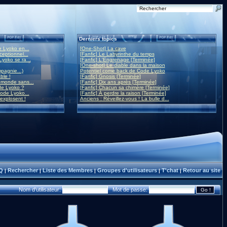
Derniers topics
 Lyoko en...
[One-Shot] La cave
eptionnel...
[Fanfic] Le Labyrinthe du temps
yoko se ra...
[Fanfic] L'Engrenage [Terminée]
[One-shot] Le diable dans la maison
mpagnie...)
Potentiel come back de Code Lyoko
ble !
[Fanfic] Gnosis [Terminée]
monde sans...
[Fanfic] Dix ans après [Terminée]
de Lyoko ?
[Fanfic] Chacun sa chimère [Terminée]
ode Lyoko...
[Fanfic] À perdre la raison [Terminée]
 explosent !
Anciens : Réveillez-vous ! La bulle d...
Q
Rechercher
Liste des Membres
Groupes d'utilisateurs
T'chat
Retour au site
|
|
|
|
|
Nom d'utilisateur:
Mot de passe: