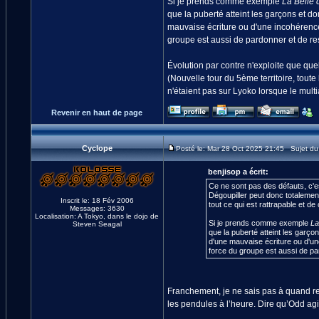
Si je prends comme exemple
La Belle 
que la puberté atteint les garçons et 
mauvaise écriture ou d'une incohérenc
groupe est aussi de pardonner et de re
Évolution par contre n'exploite que que
(Nouvelle tour du 5ème territoire, tout
n'étaient pas sur Lyoko lorsque le multi
Revenir en haut de page
Cyclope
Posté le: Mar 28 Oct 2025 21:45 Sujet d
benjisop a écrit:
Ce ne sont pas des défauts, c'e
Dégoupiller peut donc totalemen
Inscrit le: 18 Fév 2006
tout ce qui est rattrapable et de 
Messages: 3630
Localisation: A Tokyo, dans le dojo de
Si je prends comme exemple
La
Steven Seagal
que la puberté atteint les garç
d'une mauvaise écriture ou d'u
force du groupe est aussi de pa
Franchement, je ne sais pas à quand re
les pendules à l’heure. Dire qu’Odd agi