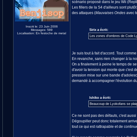
scénario proposé dans le jeu Wii (Rep
Les fillers de la S4 d'ailleurs sont plu
des attaques (
Mauvaises Ondes
avec t
Inscrit le: 23 Juin 2006
Sirix a écrit:
Messages: 589
Localisation: En festoche de metal
Les zones d'ombres de Code Lyo
Je suis tout à fait d'accord. Tout comm
En revanche, sans rien changer à la no
On a finalement à peine le temps de s
d'avoir la tension qui monte que c'est 
pression mise sur une bande d'adolescen
demandé à accompagner l'évolution du p
Ishiko a écrit:
Beaucoup de Lyokofans se plaig
Ce ne sont pas des défauts, c'est aussi
Dégoupiller peut donc totalement arrive
tout ce qui est rattrapable et de continue