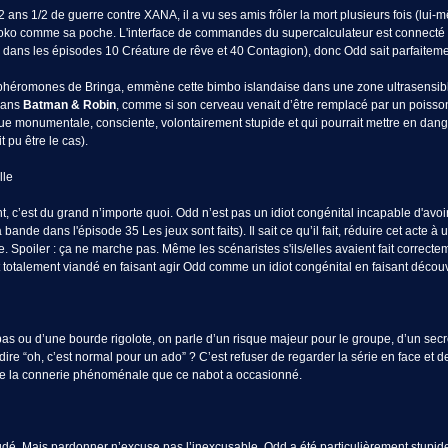
 ans 1/2 de guerre contre XANA, il a vu ses amis frôler la mort plusieurs fois (lui-m
Lyoko comme sa poche. L'interface de commandes du supercalculateur est connecté 
ir dans les épisodes 10 Créature de rêve et 40 Contagion), donc Odd sait parfaiteme
es phéromones de Bringa, emmène cette bimbo islandaise dans une zone ultrasensib
dans
Batman & Robin
, comme si son cerveau venait d’être remplacé par un poiss
que monumentale, consciente, volontairement stupide et qui pourrait mettre en danger
 pu être le cas).
lle
, c’est du grand n’importe quoi. Odd n’est pas un idiot congénital incapable d'avoir 
bande dans l'épisode 35 Les jeux sont faits). Il sait ce qu’il fait, réduire cet acte à
. Spoiler : ça ne marche pas. Même les scénaristes s'ils/elles avaient fait correct
otalement viandé en faisant agir Odd comme un idiot congénital en faisant découvri
pas ou d’une bourde rigolote, on parle d’un risque majeur pour le groupe, d’un secr
 dire “oh, c’est normal pour un ado” ? C’est refuser de regarder la série en face 
 de la connerie phénoménale que ce nabot a occasionné.
dé. Mais pardonner n’excuse pas l’inexcusable. Odd a été particulièrement stupide, 