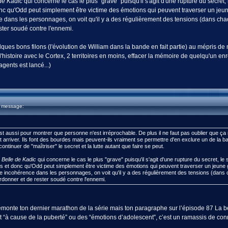
de Kadic
qui concerne le cas le plus "grave" puisqu'il s'agit d'une rupture du secret
donc qu'Odd peut simplement être victime des émotions qui peuvent traverser un jeu
e dans les personnages, on voit qu'il y a des régulièrement des tensions (dans c
ster soudé contre l'ennemi.
lques bons filons (l'évolution de William dans la bande en fait partie) au mépris d
e l'histoire avec le Cortex, 2 territoires en moins, effacer la mémoire de quelqu'un
agents est lancé...)
u message:
st aussi pour montrer que personne n'est irréprochable. De plus il ne faut pas oublier que ç
t arriver. Ils font des bourdes mais peuvent-ils vraiment se permettre d'en exclure un de la
continuer de "maîtriser" le secret et la lutte autant que faire se peut.
 Belle de Kadic
qui concerne le cas le plus "grave" puisqu'il s'agit d'une rupture du secret, l
ons et donc qu'Odd peut simplement être victime des émotions qui peuvent traverser un jeune
ne incohérence dans les personnages, on voit qu'il y a des régulièrement des tensions (da
rdonner et de rester soudé contre l'ennemi.
monte ton dernier marathon de la série mais ton paragraphe sur l’épisode 87 La bel
t “à cause de la puberté” ou des “émotions d’adolescent”, c’est un ramassis de conne