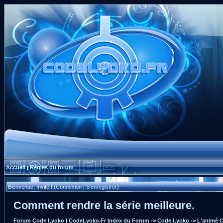
Accueil
Règles du forum
|
Bienvenue, Invité ! (
Connexion
|
S'enregistrer
)
Comment rendre la série meilleure.
Forum Code Lyoko | CodeLyoko.Fr Index du Forum
->
Code Lyoko
->
L'animé 