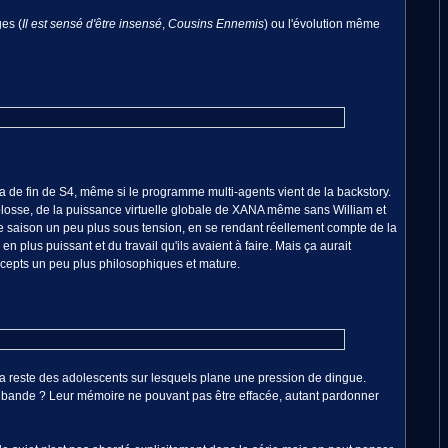
ges (
Il est sensé d'être insensé
,
Cousins Ennemis
) ou l'évolution même
 de fin de S4, même si le programme multi-agents vient de la backstory.
losse, de la puissance virtuelle globale de XANA même sans William et
une saison un peu plus sous tension, en se rendant réellement compte de la
plus puissant et du travail qu'ils avaient à faire. Mais ça aurait
ncepts un peu plus philosophiques et mature.
 ça reste des adolescents sur lesquels plane une pression de dingue.
 la bande ? Leur mémoire ne pouvant pas être effacée, autant pardonner