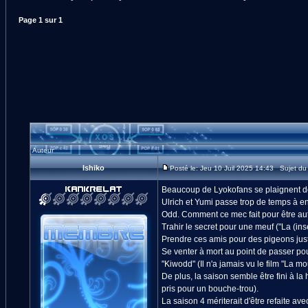
Page
1
sur
1
Auteur
Ishiko
Posté le: Jeu 10 Juil 2025 14:43 Sujet du
Beaucoup de Lyokofans se plaignent de
Ulrich et Yumi passe trop de temps à en
Odd. Comment ce mec fait pour être auta
Trahir le secret pour une meuf ("La (in
Prendre ces amis pour des pigeons juste 
Se venter à mort au point de passer po
"Kiwodd" (Il n'a jamais vu le film "La m
De plus, la saison semble être fini à la 
pris pour un bouche-trou).
La saison 4 mériterait d'être refaite av