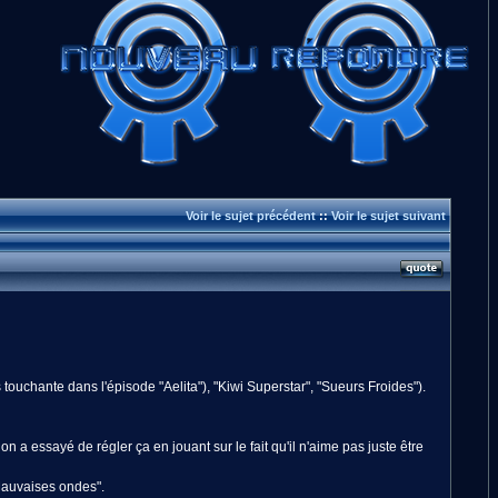
Voir le sujet précédent
::
Voir le sujet suivant
touchante dans l'épisode "Aelita"), "Kiwi Superstar", "Sueurs Froides").
on a essayé de régler ça en jouant sur le fait qu'il n'aime pas juste être
"Mauvaises ondes".