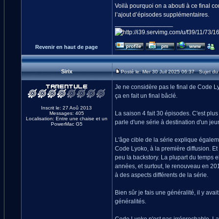
Voilà pourquoi on a abouti à ce final c
l’ajout d’épisodes supplémentaires.
_________________
Revenir en haut de page
Sirix
Posté le: Mer 30 Juil 2025 06:37 Sujet d
Je ne considère pas le final de Code Lyo
ça en fait un final bâclé.
Inscrit le: 27 Aoû 2013
La saison 4 fait 30 épisodes. C'est plus
Messages: 405
Localisation: Entre une chaise et un
parle d'une série à destination d'un jeu
PowerMac G5
L'âge cible de la série explique égaleme
Code Lyoko, à la première diffusion. Et v
peu la backstory. La plupart du temps e
années, et surtout, le renouveau en 2013
à des aspects différents de la série.
Bien sûr je fais une généralité, il y ava
généralités.