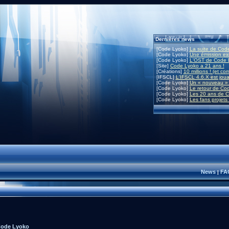
Dernières news
[Code Lyoko]
La suite de Code
[Code Lyoko]
Une émission exc
[Code Lyoko]
L'OST de Code L
[Site]
Code Lyoko a 21 ans !
[Créations]
10 millions ! (et co
[IFSCL]
L'IFSCL 4.6.X est joua
[Code Lyoko]
Un « nouveau » 
[Code Lyoko]
Le retour de Co
[Code Lyoko]
Les 20 ans de C
[Code Lyoko]
Les fans projets
News
FA
|
Code Lyoko