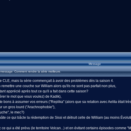
Message
 message: Comment rendre la série meilleure.
 CLE, mais la série commençait à avoir des problèmes dès la saison 4.
 remettre une couche sur William alors qu'ils ne sont pas parfait non plus,
nt apprécié après tout ce qu'il a fait dans cette saison?
sérer le mot que vous voulez) de Kadik),
bons à assumer vos erreurs ("Replika" (alors que sa relation avec Aelita était très 
ur un gros lourd ("Arachnophobie"),
ouche", le mec?)
hâte ce qui bâcle la rédemption de Sissi et détruit celle de William (au moins Évoluti
ec ce qui a été prévu (le territoire Volcan...) et en évitant certains épisodes comme 