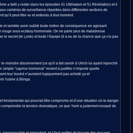
ême a failli y rester dans les épisodes 41 Ultimatum et 51 Révélation) et il
aux caméras de surveillance réparties dans différentes sections de
nt qu’il peut être vu et entendu à tout moment.
le et semble avoir oublié toute notion de conséquence en agissant
on rouge sous ecstasy hormonale. On ne parle plus de maladresse
 le secret de Lyoko et toute l’équipe (il a eu de la chance que ça n'a pas
le moindre discernement (ce qu'il a fait savoir à Ulrich lui ayant reproché
 un simple “caprice hormonal” revient à justifier n’importe quelle
ement leur boulot n’auraient logiquement pas acheté ça et
r l'usine à Bringa.
et fondamental qui pourrait être compromis et d’une situation où le danger
et de comprendre la tension dramatique, ce que Yumi a justement essayé de
irresponsable et imprudent, et il faut arrêter de trouver des excuses