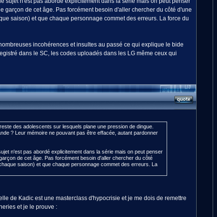
, le sujet n'est pas abordé explicitement dans la série mais on peut penser
ne garçon de cet âge. Pas forcément besoin d'aller chercher du côté d'une
haque saison) et que chaque personnage commet des erreurs. La force du
e nombreuses incohérences et insultes au passé ce qui explique le bide
 enregistré dans le SC, les codes uploadés dans les LG même ceux qui
a reste des adolescents sur lesquels plane une pression de dingue.
 bande ? Leur mémoire ne pouvant pas être effacée, autant pardonner
e sujet n'est pas abordé explicitement dans la série mais on peut penser
 garçon de cet âge. Pas forcément besoin d'aller chercher du côté
ns chaque saison) et que chaque personnage commet des erreurs. La
le de Kadic est une masterclass d'hypocrisie et je me dois de remettre
ries et je le prouve :