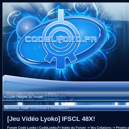
Accueil
Règles du forum
|
Bienvenue, Invité ! (
Connexion
|
S'enregistrer
)
[Jeu Vidéo Lyoko] IFSCL 48X!
Forum Code Lyoko | CodeLyoko.Fr Index du Forum
->
Vos Créations
->
Projets 