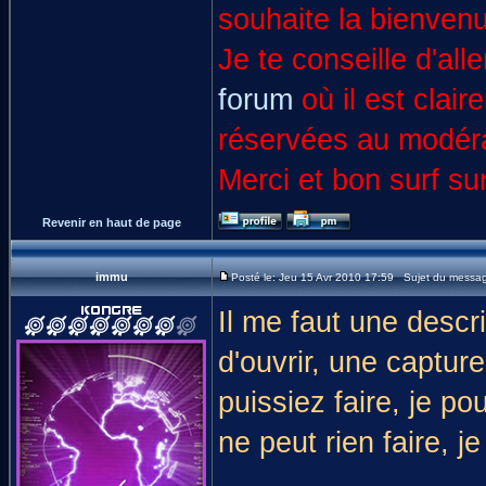
souhaite la bienven
Je te conseille d'all
forum
où il est clai
réservées au modéra
Merci et bon surf su
Revenir en haut de page
immu
Posté le: Jeu 15 Avr 2010 17:59 Sujet du messa
Il me faut une descr
d'ouvrir, une captur
puissiez faire, je p
ne peut rien faire, 