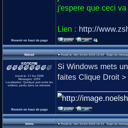
j'espere que ceci v
Lien :
http://www.z
Revenir en haut de page
Mahad
Posté le: Ven 16 Avr 2010 12:43 Sujet du messa
Si Windows mets une 
faites Clique Droit >
Inscrit le: 17 Avr 2006
Messages: 1053
Localisation: Quelque part entre les
________________
ombres, perdu dans sa mémoire.
Revenir en haut de page
immu
Posté le: Ven 16 Avr 2010 14:13 Sujet du messa