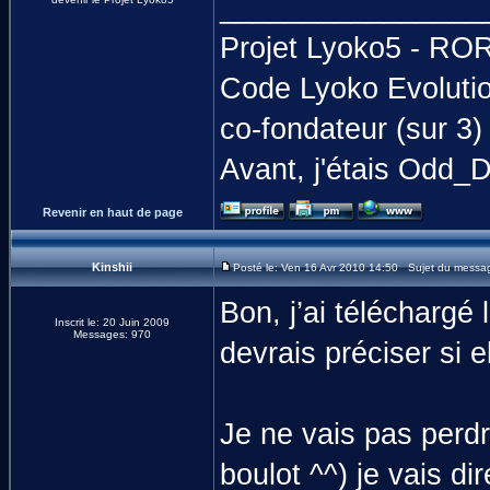
________________
Projet Lyoko5 - R
Code Lyoko Evoluti
co-fondateur (sur 3)
Avant, j'étais Odd_D
Revenir en haut de page
Kinshii
Posté le: Ven 16 Avr 2010 14:50 Sujet du messa
Bon, j’ai téléchargé 
Inscrit le: 20 Juin 2009
Messages: 970
devrais préciser si e
Je ne vais pas perdr
boulot ^^) je vais d