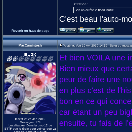
Citation:
Bon on arrête le flood inutile
C'est beau l'auto-mo
Revenir en haut de page
MacCamintosh
Posté le: Ven 16 Avr 2010 14:15 Sujet du messa
Et bien VOILA une in
Bien mieux que certa
peur de faire une n
en plus c'est de l'hi
bon en ce qui concer
car étant un peu bigl
Inscrit le: 25 Jan 2010
ensuite, tu fais de l
Messages: 178
Localisation: Dans la dmc-12 de
BTTF que je règle pour voir ce que va
devenir le Projet Lyoko5