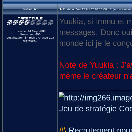
snake_48
Posté le: Jeu 15 Avr 2010 18:06 Sujet du messa
Yuukia, si immu et m
messages. Donc oui o
Inscrit le: 14 Sep 2008
Messages: 400
Localisation: En pleine chasse aux
monde ici je le conço
segfaults...
Note de Yuukia : J'a
même le créateur n'ar
________________
Jeu de stratégie Co
/!\
Recrutement pour