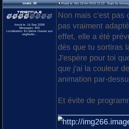
snake_48
Posté le: Ven 16 Avr 2010 11:13 Sujet du messa
Non mais c'est pas ç
pas vraiment adapté
Inscrit le: 14 Sep 2008
Messages: 400
Localisation: En pleine chasse aux
effet, elle a été pré
segfaults...
dès que tu sortiras l
J'espère pour toi qu
que j'ai la couleur d
animation par-dessu
Et évite de programm
________________