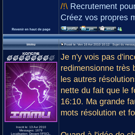
/!\
Recrutement pour
Créez vos propres 
Revenir en haut de page
immu
Posté le: Ven 16 Avr 2010 10:12 Sujet du messa
Je n'y vois pas d'in
redimensionne très b
les autres résolutio
nette du fait que le
16:10. Ma grande faut
mots résolution et f
Inscrit le: 13 Avr 2010
Messages: 1679
Quand à l'idée de ch
Localisation: Devant l'IFSCL.