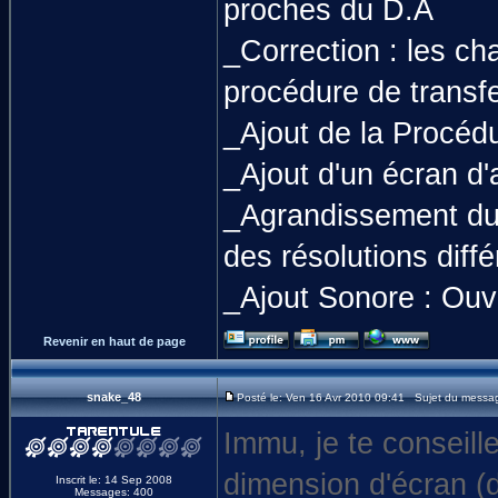
proches du D.A
_Correction : les ch
procédure de transfe
_Ajout de la Procéd
_Ajout d'un écran d'a
_Agrandissement du f
des résolutions diff
_Ajout Sonore : Ouv
Revenir en haut de page
snake_48
Posté le: Ven 16 Avr 2010 09:41 Sujet du messa
Immu, je te conseill
dimension d'écran (d
Inscrit le: 14 Sep 2008
Messages: 400