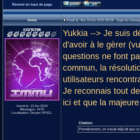
Revenir en haut de page
immu
Posté le: Ven 16 Avr 2010 09:28 Sujet du messa
Yukkia --> Je suis dé
d'avoir à le gèrer (
questions ne font pas
commun, la résoluti
utilisateurs rencon
Je reconnais tout d
ici et que la majeure
Inscrit le: 13 Avr 2010
Messages: 1679
Localisation: Devant l'IFSCL.
Citation:
Premièrement, on n'avait déjà dit que ce t