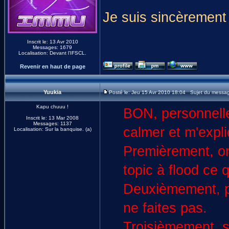
Je suis sincèrement
Inscrit le: 13 Avr 2010
Messages: 1679
Localisation: Devant l'IFSCL.
Revenir en haut de page
Yuukia
Posté le: Jeu 15 Avr 2010 18:04 Sujet du messa
Kapu chuuu !
BON, personnelle
Inscrit le: 13 Mar 2008
Messages: 1137
calmer et m'expl
Localisation: Sur la banquise. (a)
Premièrement, on 
topic à flood ce q
Deuxièmement, po
ne faites pas.
Troisièmement, si