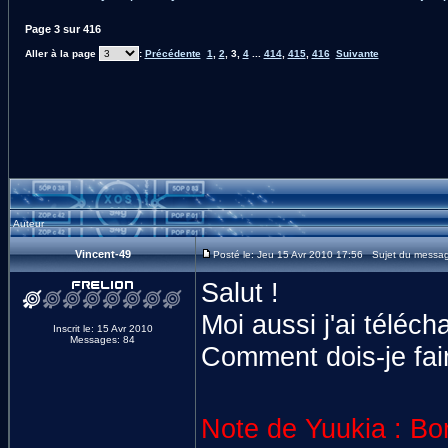
Page
3
sur
416
Aller à la page
:
Précédente
1
,
2
,
3
,
4
...
414
,
415
,
416
Suivante
Auteur
Vincent-49
Posté le: Jeu 15 Avr 2010 17:56 Sujet du messa
Salut !
Moi aussi j'ai télécha
Inscrit le: 15 Avr 2010
Messages: 84
Comment dois-je fai
Note de Yuukia : Bon