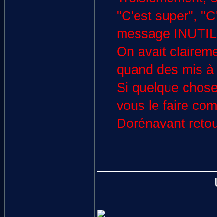
"C'est super", "C
message INUTILE 
On avait clairem
quand des mis à j
Si quelque chose
vous le faire co
Dorénavant retour
________________