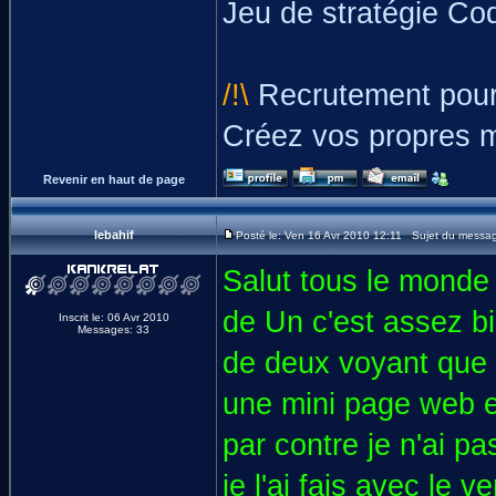
Jeu de stratégie Co
/!\
Recrutement pour
Créez vos propres 
Revenir en haut de page
lebahif
Posté le: Ven 16 Avr 2010 12:11 Sujet du messa
Salut tous le monde
de Un c'est assez bien
Inscrit le: 06 Avr 2010
Messages: 33
de deux voyant que 
une mini page web
par contre je n'ai p
je l'ai fais avec le v