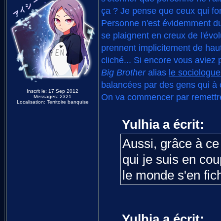
ça ? Je pense que ceux qui fon
Personne n'est évidemment dup
se plaignent en creux de l'évo
prennent implicitement de hau
cliché... Si encore vous avie
Big Brother
alias
le sociologu
balancées par des gens qui à c
Inscrit le: 17 Sep 2012
On va commencer par remettre 
Messages: 2321
Localisation: Territoire banquise
Yulhia a écrit:
Aussi, grâce à ce
qui je suis en co
le monde s'en fich
Yulhia a écrit: