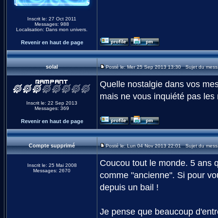
Inscrit le: 27 Oct 2011
Messages: 988
Localisation: Dans mon univers.
Revenir en haut de page
solal
Posté le: Mer 25 Sep 2013 13:30 Sujet du mess
Quelle nostalgie dans vos mess
mais ne vous inquiété pas les 
Inscrit le: 22 Sep 2013
Messages: 369
Revenir en haut de page
Compte supprimé
Posté le: Lun 04 Nov 2013 22:01 Sujet du mess
Coucou tout le monde. 5 ans qu
Inscrit le: 25 Mai 2008
Messages: 2670
comme "ancienne". Si pour vous
depuis un bail !
Je pense que beaucoup d'entre