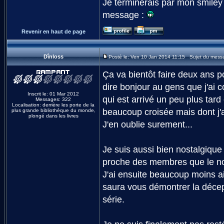
Je terminerais par mon smiley 
message :
Revenir en haut de page
Dînloss
Posté le: Ven 10 Jan 2014 11:15 Sujet du mess
Ça va bientôt faire deux ans po
dire bonjour au gens que j'ai 
Inscrit le: 01 Mar 2012
qui est arrivé un peu plus tard
Messages: 322
Localisation: derrière les porte de la
beaucoup croisée mais dont j'a
plus grande bibliothèque du monde,
plongé dans les livres
J'en oublie surement...
Je suis aussi bien nostalgique 
proche des membres que le nou
J'ai ensuite beaucoup moins ai
saura vous démontrer la décept
série.