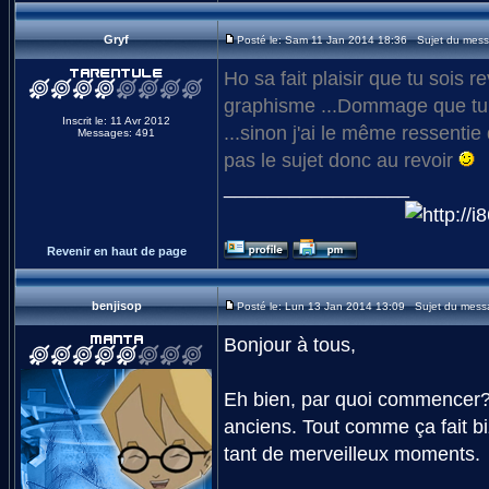
Gryf
Posté le: Sam 11 Jan 2014 18:36 Sujet du mes
Ho sa fait plaisir que tu sois r
graphisme ...Dommage que tu s
Inscrit le: 11 Avr 2012
...sinon j'ai le même ressentie
Messages: 491
pas le sujet donc au revoir
_________________
Revenir en haut de page
benjisop
Posté le: Lun 13 Jan 2014 13:09 Sujet du mess
Bonjour à tous,
Eh bien, par quoi commencer? C
anciens. Tout comme ça fait bi
tant de merveilleux moments.