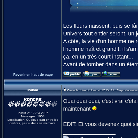
Les fleurs naissent, puis se fân
Univers tout entier seront, un 
A côté, la vie d'un homme ne 
l'homme naît et grandit, il s'amu
ça, en un très court instant...
Avant de tomber dans un éterne
Revenir en haut de page
Mahad
Posté le: Dim 30 Déc 2012 22:41 Sujet du mess
Ouai ouai ouai, c'est vrai c'é
maintenant
Inscrit le: 17 Avr 2006
Messages: 1053
Localisation: Quelque part entre les
EDIT: Et vous devenez quoi si
ombres, perdu dans sa mémoire.
_________________