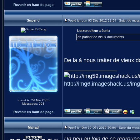
Revenir en haut de page
Super d
Posté le: Lun 03 Déc 2012 21:54 Sujet du mess
Letzersohne a écrit:
en parlant de vieux documents
De la à nous traiter de vieux
_________________
http://img6.imageshack.us/img
Inscrit le: 24 Mai 2005
Messages: 903
Revenir en haut de page
Mahad
Posté le: Dim 30 Déc 2012 20:04 Sujet du mess
Un peu au loin de ce regroup