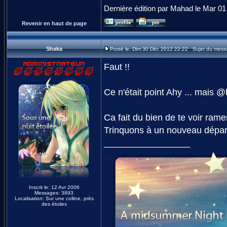
Dernière édition par Mahad le Mar 01 
Revenir en haut de page
Shaka
Posté le: Dim 30 Déc 2012 22:22 Sujet du mess
Faut !!
Ce n'était point Ahy ... mais @hy
Ca fait du bien de te voir rame
Trinquons à un nouveau départ
_________________
Inscrit le: 12 Avr 2006
Messages: 3893
Localisation: Sur une colline, près
des étoiles