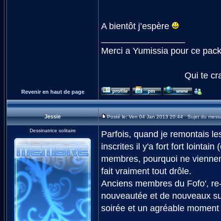
A bientôt j’espère
_________________
Merci a Yumissia pour ce pac
Qui te cr
Revenir en haut de page
Jessie
Posté le: Ven 04 Jan 2013 20:44 Sujet du mess
Dessinatrice solitaire
Parfois, quand je remontais le
inscrites il y'a fort fort lointa
membres, pourquoi ne viennent-i
fait vraiment tout drôle.
Anciens membres du Fofo', re-
nouveautée et de nouveaux suj
soirée et un agréable moment 