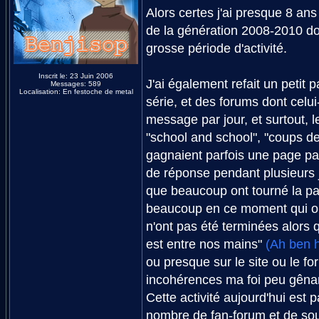
Alors certes j'ai presque 8 ans
de la génération 2008-2010 do
grosse période d'activité.
Inscrit le: 23 Juin 2006
J'ai également refait un petit p
Messages: 589
Localisation: En festoche de metal
série, et des forums dont celui
message par jour, et surtout, l
"school and school", "coups de 
gagnaient parfois une page par 
de réponse pendant plusieurs j
que beaucoup ont tourné la pag
beaucoup en ce moment qui ont
n'ont pas été terminées alors 
est entre nos mains"
(Ah ben h
ou presque sur le site ou le f
incohérences ma foi peu gênan
Cette activité aujourd'hui est
nombre de fan-forum et de so