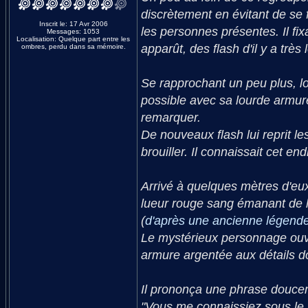
discrètement en évitant de se 
Inscrit le: 17 Avr 2006
les personnes présentes. Il fixa
Messages: 1053
Localisation: Quelque part entre les
apparût, des flash d'il y a très
ombres, perdu dans sa mémoire.
Se rapprochant un peu plus, lo
possible avec sa lourde armure
remarquer.
De nouveaux flash lui reprit l
brouiller. Il connaissait cet endr
Arrivé à quelques mètres d'eux,
lueur rouge sang émanant de l
(
d'après une ancienne légend
Le mystérieux personnage ouvra
armure argentée aux détails doré
Il prononça une phrase doucem
"Vous me connaissiez sous le