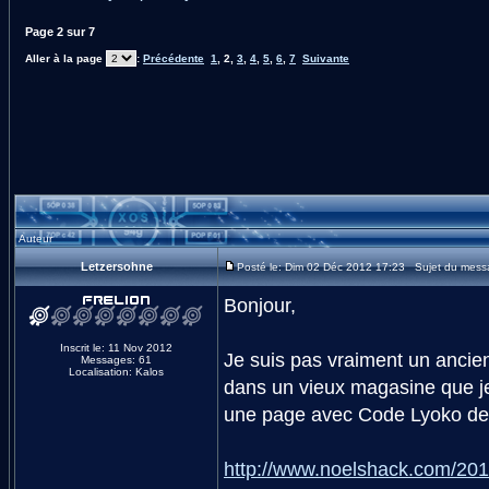
Page
2
sur
7
Aller à la page
:
Précédente
1
,
2
,
3
,
4
,
5
,
6
,
7
Suivante
Auteur
Letzersohne
Posté le: Dim 02 Déc 2012 17:23 Sujet du mess
Bonjour,
Inscrit le: 11 Nov 2012
Je suis pas vraiment un ancie
Messages: 61
Localisation: Kalos
dans un vieux magasine que j
une page avec Code Lyoko de
http://www.noelshack.com/20