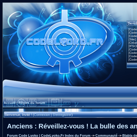
Derni
[Code
[Code
[Code
[Site]
[Créa
[IFSC
[Code
[Code
[Code
[Code
Accueil
Règles du forum
|
Bienvenue, Invité ! (
Connexion
|
S'enregistrer
)
Anciens : Réveillez-vous ! La bulle des an
Forum Code Lyoko | CodeLyoko.Fr Index du Forum
->
Communauté
->
Blabla d