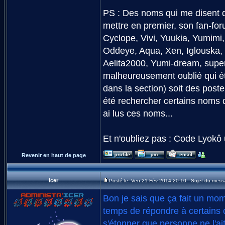
PS : Des noms qui me disent q
mettre en premier, son fan-fo
Cyclope, Vivi, Yuukia, Yumimi,
Oddeye, Aqua, Xen, Iglouska, Ti
Aelita2000, Yumi-dream, superf
malheureusement oublié qui éta
dans la section) soit des posteu
été rechercher certains noms 
ai lus ces noms...
Et n'oubliez pas : Code Lyokô 
Revenir en haut de page
Icer
Posté le: Ven 21 Fév 2014 20:10 Sujet du mess
Bon je sais que ça fait un mom
temps de répondre à certains 
s'étonner que personne ne l'ai