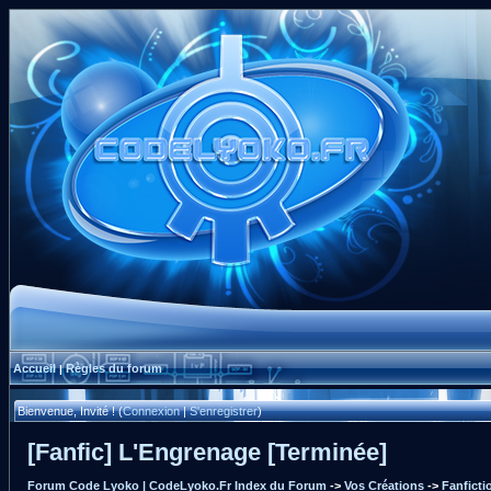
Accueil
Règles du forum
|
Bienvenue, Invité ! (
Connexion
|
S'enregistrer
)
[Fanfic] L'Engrenage [Terminée]
Forum Code Lyoko | CodeLyoko.Fr Index du Forum
->
Vos Créations
->
Fanfict