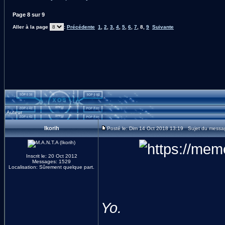
Page
8
sur
9
Aller à la page
:
Précédente
1
,
2
,
3
,
4
,
5
,
6
,
7
,
8
,
9
Suivante
Auteur
Ikorih
Posté le: Dim 14 Oct 2018 13:19 Sujet du messa
Inscrit le: 20 Oct 2012
Messages: 1529
Localisation: Sûrement quelque part.
Yo.