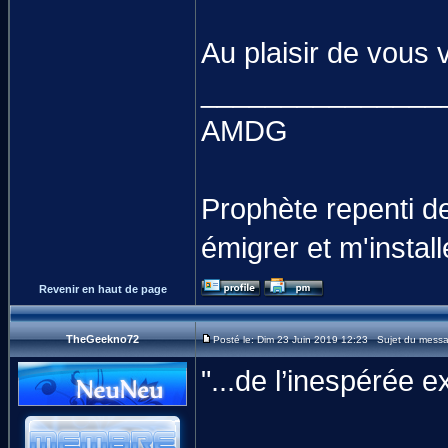
Au plaisir de vous v
_______________
AMDG
Prophète repenti d
émigrer et m'instal
Revenir en haut de page
TheGeekno72
Posté le: Dim 23 Juin 2019 12:23 Sujet du mess
"...de l’inespérée 