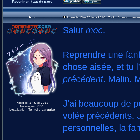
Revenir en haut de page
Icer
Posté le: Dim 25 Nov 2018 17:49 Sujet du messa
Salut
mec
.
Reprendre une fanf
chose aisée, et tu l
précédent
. Malin. M
J'ai beaucoup de p
Inscrit le: 17 Sep 2012
Messages: 2321
Localisation: Territoire banquise
volée précédents. J
personnelles, la f