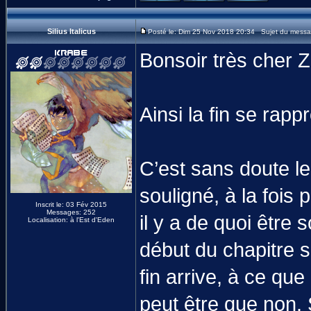
Silius Italicus
Posté le: Dim 25 Nov 2018 20:34 Sujet du messa
Bonsoir très cher Z
Ainsi la fin se rapp
C’est sans doute le 
souligné, à la fois
Inscrit le: 03 Fév 2015
Messages: 252
il y a de quoi être
Localisation: à l'Est d'Eden
début du chapitre s
fin arrive, à ce qu
peut être que non. S