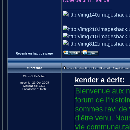
Note de Jim : Validé
_________________
Revenir en haut de page
Yurietsute
Posté le: Jeu 03 Oct 2013 20:44 Sujet du me
Chris Colfer's fan
kender a écrit:
Inscrit le: 23 Oct 2005
Messages: 2218
Bienvenue aux n
Localisation: Metz
forum de l'histoi
sommes ravi de v
d'être venu. Nou
vie communautair