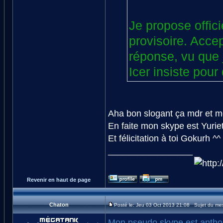
Je propose offic
provisoire. Accep
réponse, vu que 
Icer insiste pour 
Aha bon slogant ça mdr et me
En faite mon skype est Yuriet
Et félicitation à toi Gokurh ^^
_________________
Revenir en haut de page
Chaton
Posté le: Jeu 03 Oct 2013 21:08 Sujet du me
Mon pseudo skype est antho