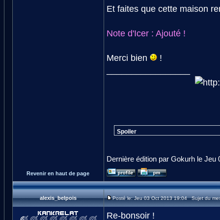
Et faites que cette maison r
Note d'Icer : Ajouté !
Merci bien
!
_________________
Spoiler
Dernière édition par Gokurh le Jeu 
Revenir en haut de page
alexis_belpois
Posté le: Jeu 03 Oct 2013 19:04 Sujet du me
Re-bonsoir !