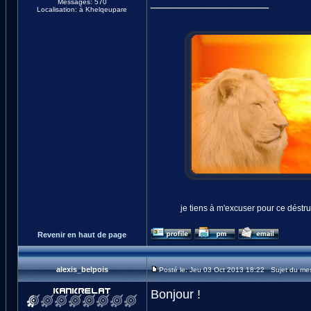
_________________
Messages: 570
Localisation: à Khelqeupare
je tiens à m'excuser pour ce déstr
Revenir en haut de page
alexis_belpois
Posté le: Jeu 03 Oct 2013 18:22 Sujet du me
Bonjour !