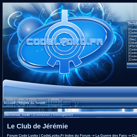
Derni
[Code
[Code
[Code
[Site]
[Créa
[IFSC
[Code
[Code
[Code
[Code
Accueil
Règles du forum
|
Bienvenue, Invité ! (
Connexion
|
S'enregistrer
)
Le Club de Jérémie
Forum Code Lyoko | CodeLyoko.Fr Index du Forum
->
La Guerre des Fans
->
Clu