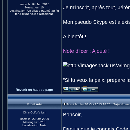
Inscrit le: 04 Jan 2013
Je m'inscrit, après tout, Jéré
Messages: 10
Localisation: Un village paumé au fin
fond d'une vallée alsacienne
Mon pseudo Skype est alexis.s
A bientôt !
Note d'Icer : Ajouté !
_________________
"Si tu veux la paix, prépare l
Revenir en haut de page
Yurietsute
Posté le: Jeu 03 Oct 2013 18:26 Sujet du me
Chris Colfer's fan
Bonsoir,
Inscrit le: 23 Oct 2005
Messages: 2218
Localisation: Metz
Depuis que je connais Code L