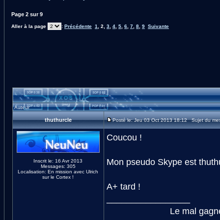
Page
2
sur
9
Aller à la page
:
Précédente
1
,
2
,
3
,
4
,
5
,
6
,
7
,
8
,
9
Suivante
Auteur
thuthurcle
Posté le: Jeu 03 Oct 2013 18:12 Sujet du me
Coucou !
Mon pseudo Skype est thuth
Inscrit le: 16 Avr 2013
Messages: 305
Localisation: En mission avec Ulrich
sur le Cortex !
A+ tard !
_________________
Le mal gagne