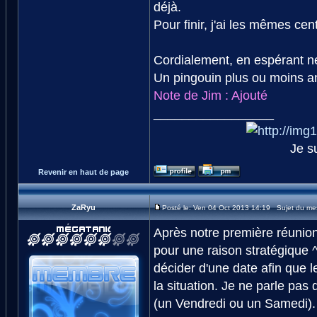
déjà.
Pour finir, j'ai les mêmes cen
Cordialement, en espérant ne
Un pingouin plus ou moins 
Note de Jim : Ajouté
_________________
Je s
Revenir en haut de page
ZaRyu
Posté le: Ven 04 Oct 2013 14:19 Sujet du me
Après notre première réunion 
pour une raison stratégique ^
décider d'une date afin que l
la situation. Je ne parle pas
(un Vendredi ou un Samedi).