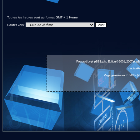
Toutes les heures sont au format GMT + 1 Heure
Sauter vers:
Powered by
phpBB
Lyoko Edition © 2001, 2007 phpB
nauticalA
Page générée en : 0.0482s (P