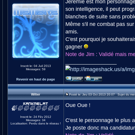
Jérémie est mon personnage p
son intelligence, il peut pro
blanches de suite sans probl
Même s'il ne combat pas sur l
amis.
C'est pourquoi je souhaiterai
gagner
Note de Jim : Validé mais mer
_________________
Inscrit le: 04 Juil 2013
Messages: 59
Revenir en haut de page
Wilter
Posté le: Jeu 03 Oct 2013 20:07 Sujet du me
Oue Oue !
Inscrit le: 24 Fév 2012
C'est le personnage le plus at
Messages: 34
Localisation: Perdu dans le réseau !
Je poste donc ma candidature