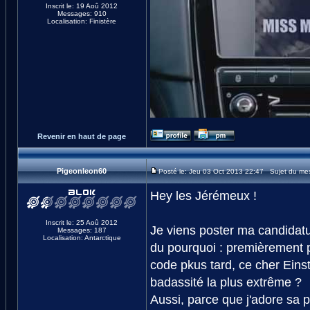
Inscrit le: 19 Aoû 2012
Messages: 910
Localisation: Finistère
Revenir en haut de page
Pigeonleon60
Posté le: Jeu 03 Oct 2013 22:47 Sujet du me
Hey les Jérémeux !
Inscrit le: 25 Aoû 2012
Je viens poster ma candidatur
Messages: 187
Localisation: Antarctique
du pourquoi : premièrement p
code pkus tard, ce cher Einste
badassité la plus extrême ?
Aussi, parce que j'adore sa pe