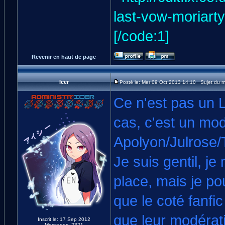
[/code:1]
Revenir en haut de page
Icer
Posté le: Mer 09 Oct 2013 14:10 Sujet du 
Ce n'est pas un L
cas, c'est un mod
Apolyon/Julrose/
Je suis gentil, j
place, mais je pou
que le coté fanfi
que leur modérat
Inscrit le: 17 Sep 2012
Messages: 2321