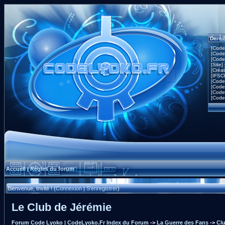
Derni
[Code
[Code
[Code
[Site]
[Créa
[IFSC
[Code
[Code
[Code
[Code
Accueil
Règles du forum
|
Bienvenue, Invité ! (
Connexion
|
S'enregistrer
)
Le Club de Jérémie
Forum Code Lyoko | CodeLyoko.Fr Index du Forum
->
La Guerre des Fans
->
Clu