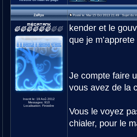
ZaRyu
Posté le: Mar 15 Oct 2013 21:49 Sujet du 
kender et le gou
que je m'apprete 
Je compte faire u
vous avez de la c
Inscrit le: 19 Aoû 2012
Messages: 910
Localisation: Finistère
Vous le voyez pa
chialer, pour le ma