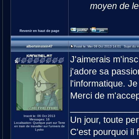
moyen de les
Revenir en haut de page
alberteinstein47
Posté le: Mer 09 Oct 2013 14:01 Sujet du 
J'aimerais m'insc
j'adore sa passio
l'informatique. Je
Merci de m'accep
_____________
Inscrit le: 06 Oct 2013
Un jour, toute p
Messages: 16
Localisation: Quelque part sur Terre
en train de travailler sur l'univers de
C'est pourquoi il
Lyoko