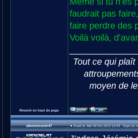
Même si tu n'es pa
faudrait pas faire
faire perdre des 
Voilà voilà, d'a
_____________
Tout ce qui plaît
attroupements
moyen de les
Revenir en haut de page
alberteinstein47
Posté le: Mer 09 Oct 2013 12:05 Sujet du 