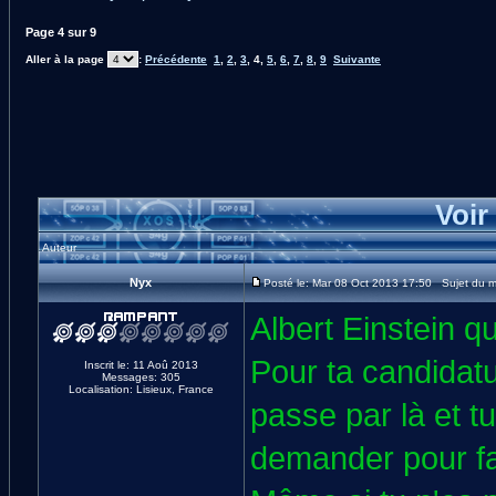
Page
4
sur
9
Aller à la page
:
Précédente
1
,
2
,
3
,
4
,
5
,
6
,
7
,
8
,
9
Suivante
Voir
Auteur
Nyx
Posté le: Mar 08 Oct 2013 17:50 Sujet du 
Albert Einstein q
Pour ta candidatu
Inscrit le: 11 Aoû 2013
Messages: 305
Localisation: Lisieux, France
passe par là et tu 
demander pour fai