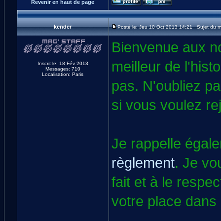
Revenir en haut de page
kender
Posté le: Jeu 10 Oct 2013 14:21 Sujet du 
Bienvenue aux no
meilleur de l'hist
Inscrit le: 18 Fév 2013
Messages: 710
Localisation: Paris
pas. N'oubliez p
si vous voulez re
Je rappelle égale
règlement
. Je vou
fait et à le respe
votre place dans 