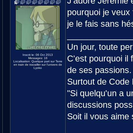
J'adore Jérémie e
pourquoi je veux f
je le fais sans hés
_____________
Un jour, toute p
Inscrit le: 06 Oct 2013
C'est pourquoi il
Messages: 16
Localisation: Quelque part sur Terre
en train de travailler sur l'univers de
de ses passions.
Lyoko
Surtout de Code 
"Si quelqu'un a un
discussions poss
Soit il vous aime 