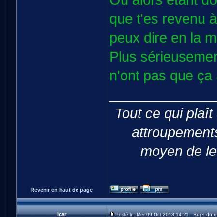
Ou alors étant do
que t'es revenu à 
peux dire en la 
Plus sérieusemen
n'ont pas que ça à
_____________
Tout ce qui plaît
attroupements
moyen de les
Revenir en haut de page
Icer
Posté le: Mer 09 Oct 2013 14:21 Sujet du 