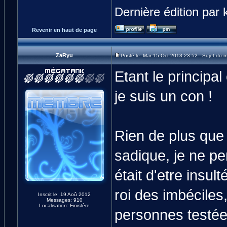
Dernière édition par 
Revenir en haut de page
ZaRyu
Posté le: Mar 15 Oct 2013 23:52 Sujet du 
Etant le principal
je suis un con !
Rien de plus que 
sadique, je ne pe
était d'etre insul
roi des imbéciles
Inscrit le: 19 Aoû 2012
Messages: 910
Localisation: Finistère
personnes testée