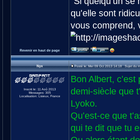
"Si quelqu’un se
qu'elle sont ridic
vous comprend, v
Revenir en haut de page
Nyx
Posté le: Mer 09 Oct 2013 14:18 Sujet du 
Bon Albert, c'est
demi-siècle que 
Inscrit le: 11 Aoû 2013
Messages: 305
Localisation: Lisieux, France
Lyoko.
Qu'est-ce que t'
qui te dit que tu 