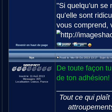
"Si quelqu’un se
qu'elle sont ridic
vous comprend, v
Revenir en haut de page
Nyx
Posté le: Mer 09 Oct 2013 13:17 Sujet du 
De toute façon tu
de ton adhésion!
Inscrit le: 11 Aoû 2013
Messages: 305
Localisation: Lisieux, France
_____________
Tout ce qui plaît
attroupements