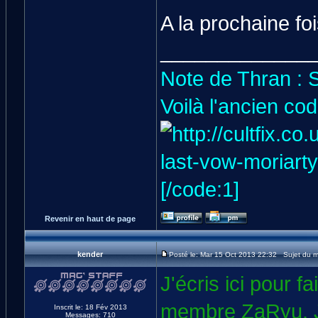
A la prochaine fo
_____________
Note de Thran : 
Voilà l'ancien co
[/code:1]
Revenir en haut de page
kender
Posté le: Mar 15 Oct 2013 22:32 Sujet du 
J'écris ici pour f
membre ZaRyu. Je
Inscrit le: 18 Fév 2013
Messages: 710