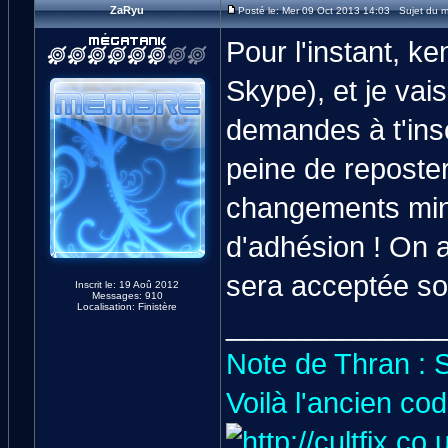
ZaRyu
Posté le: Mer 09 Oct 2013 14:03 Sujet du 
Pour l'instant, ke
Skype), et je vai
demandes à t'inscr
peine de reposte
changements min
d'adhésion ! On 
sera acceptée so
Inscrit le: 19 Aoû 2012
Messages: 910
Localisation: Finistère
_____________
Note de Thran : 
Voilà l'ancien co