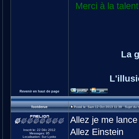
Merci à la tale
La 
L'illus
Revenir en haut de page
footderue
Posté le: Sam 12 Oct 2013 11:38 Sujet du 
Allez je me lance 
Allez Einstein
Inscrit le: 22 Déc 2012
Messages: 95
Localisation: Sur Lyoko