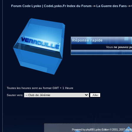
Forum Code Lyoko | CodeLyoko.Fr Index du Forum
->
La Guerre des Fans
->
Réponse rapide
Vous
ne pouvez p
Toutes les heures sont au format GMT + 1 Heure
Sauter vers:
Powered by
phpBB
Lyoko Edition © 2001, 2007 phpB