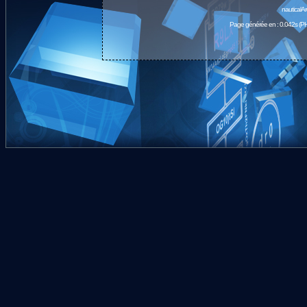
nauticalA
Page générée en : 0.042s (PH