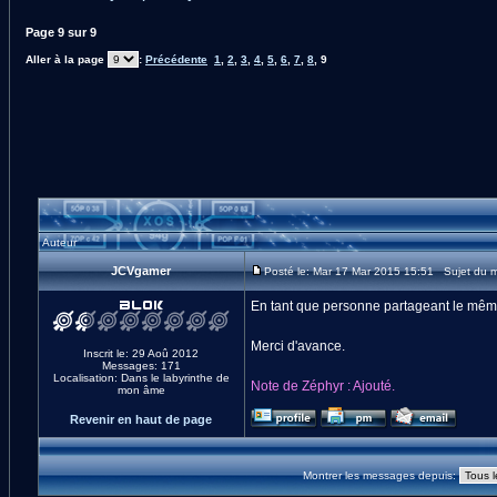
Page
9
sur
9
Aller à la page
:
Précédente
1
,
2
,
3
,
4
,
5
,
6
,
7
,
8
,
9
Auteur
JCVgamer
Posté le: Mar 17 Mar 2015 15:51 Sujet du
En tant que personne partageant le même 
Merci d'avance.
Inscrit le: 29 Aoû 2012
Messages: 171
Localisation: Dans le labyrinthe de
Note de Zéphyr : Ajouté.
mon âme
Revenir en haut de page
Montrer les messages depuis: