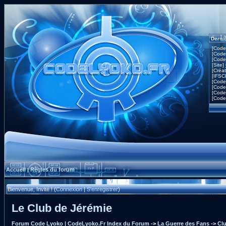
Derni
[Code
[Code
[Code
[Site]
[Créa
[IFSC
[Code
[Code
[Code
[Code
Accueil
Règles du forum
|
Bienvenue, Invité ! (
Connexion
|
S'enregistrer
)
Le Club de Jérémie
Forum Code Lyoko | CodeLyoko.Fr Index du Forum
->
La Guerre des Fans
->
Clu