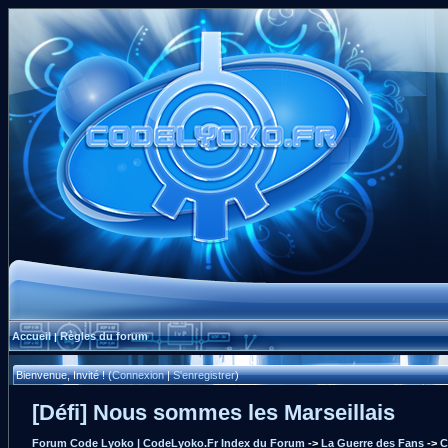
Accueil
Règles du forum
|
Bienvenue, Invité ! (
Connexion
|
S'enregistrer
)
[Défi] Nous sommes les Marseillais
Forum Code Lyoko | CodeLyoko.Fr Index du Forum
->
La Guerre des Fans
->
C