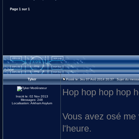
Page
1
sur
1
Auteur
Tyker
Posté le: Jeu 07 Aoû 2014 20:37 Sujet du message
Hop hop hop hop ho
Inscrit le: 02 Nov 2013
Messages: 248
Localisation: Arkham Asylum
Vous avez osé me vo
l'heure.