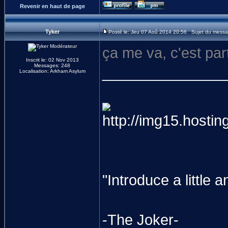
Revenir en haut de page
Tyker
Posté le: Jeu 07 Aoû 2014 20:56 Sujet du messa
ça me va, c'est par
Inscrit le: 02 Nov 2013
Messages: 248
_______________
Localisation: Arkham Asylum
"Introduce a littl
-The Joker-