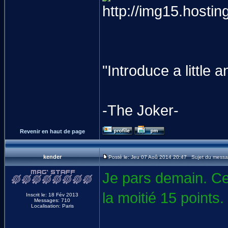
"Introduce a littl
-The Joker-
Revenir en haut de page
kender
Posté le: Jeu 07 Aoû 2014 20:47 Sujet du messa
Je pars demain. Ce 
la moitié 15 points.
Inscrit le: 18 Fév 2013
Messages: 710
Localisation: Paris