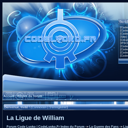
Derni
[Code
[Code
[Code
[Site]
[Créa
[IFSC
[Code
[Code
[Code
[Code
Accueil
Règles du forum
|
Bienvenue, Invité ! (
Connexion
|
S'enregistrer
)
La Ligue de William
Forum Code Lyoko | CodeLyoko.Fr Index du Forum
->
La Guerre des Fans
->
Lig