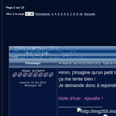
Page
2
sur
10
Aller à la page
:
Précédente
1
,
2
,
3
,
4
,
5
,
6
,
7
,
8
,
9
,
10
Suivante
Auteur
Floramagic
Posté le: Jeu 03 Oct 2013 19:11 Sujet du 
Hmm, j'imagine qu'un petit 
ça me tente bien !
Inscrit le: 31 Oct 2012
Je demande donc à rejoindre 
Messages: 66
Note d'Icer : Ajoutée !
_________________