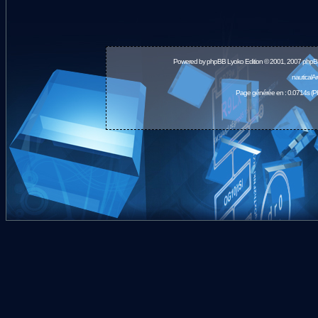
Powered by
phpBB
Lyoko Edition © 2001, 2007 phpB
nauticalA
Page générée en : 0.0714s (P