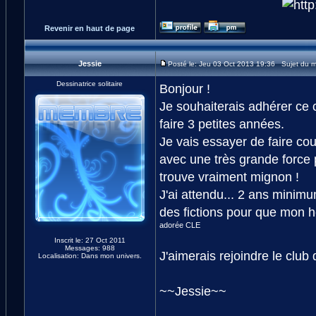
Revenir en haut de page
Jessie
Posté le: Jeu 03 Oct 2013 19:36 Sujet du 
Dessinatrice solitaire
Bonjour !
Je souhaiterais adhérer ce c
faire 3 petites années.
Je vais essayer de faire cou
avec une très grande force 
trouve vraiment mignon !
J'ai attendu... 2 ans minimum
des fictions pour que mon 
adorée CLE
Inscrit le: 27 Oct 2011
Messages: 988
J'aimerais rejoindre le club 
Localisation: Dans mon univers.
~~Jessie~~