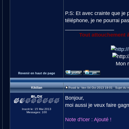
P.S: Et avec crainte que je
téléphone, je ne pourrai pa
_________________
Tout attouchement 
Mon r
Revenir en haut de page
Kikilian
Posté le: Ven 04 Oct 2013 19:01 Sujet du 
Bonjour,
moi aussi je veux faire gagne
Inscrit le: 15 Mai 2013
Messages: 100
Note d'Icer : Ajouté !