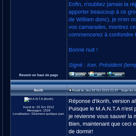
Enfin, n'oubliez jamais la r
apporter beaucoup à ce group
de William donc), je m'en o
vos camarades, montrez ce 
commencerez à confondre IV
Bonne nuit !
Signé : Icer, Président (tem
Revenir en haut de page
Ikorih
Posté le: Jeu 03 Oct 2013 21:57 Sujet du 
Réponse d'Ikorih, version al
Inscrit le: 20 Oct 2012
Puisque le M.A.N.T.A n'est p
Messages: 1529
Localisation: Sûrement quelque part.
je revienne vous sauver la 
Bien, maintenant que ceci es
de dormir!