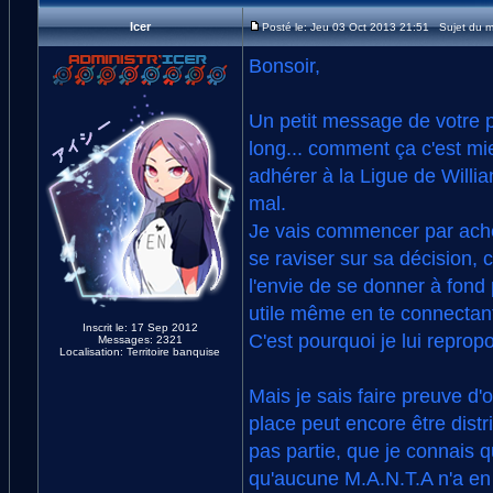
Icer
Posté le: Jeu 03 Oct 2013 21:51 Sujet du 
Bonsoir,
Un petit message de votre p
long... comment ça c'est m
adhérer à la Ligue de Willia
mal.
Je vais commencer par achev
se raviser sur sa décision, 
l'envie de se donner à fond
utile même en te connectant 
Inscrit le: 17 Sep 2012
C'est pourquoi je lui reprop
Messages: 2321
Localisation: Territoire banquise
Mais je sais faire preuve d
place peut encore être distri
pas partie, que je connais 
qu'aucune M.A.N.T.A n'a en s