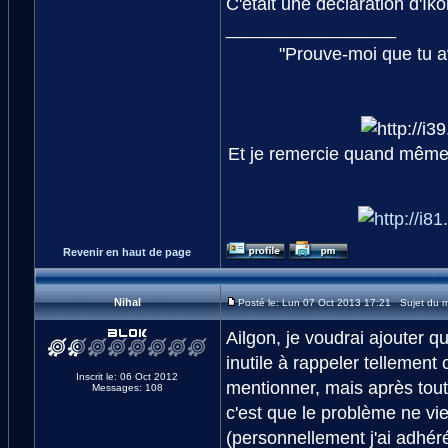
C'était une déclaration d'Iko
_________________
"Prouve-moi que tu av
Et je remercie quand même 
Revenir en haut de page
Nihal
Posté le: Lun 07 Oct 2013 17:21 Sujet du 
Ailgon, je voudrai ajouter qu
inutile à rappeler tellement
Inscrit le: 06 Oct 2012
mentionner, mais après tout 
Messages: 108
c'est que le problème ne vie
(personnellement j'ai adhér