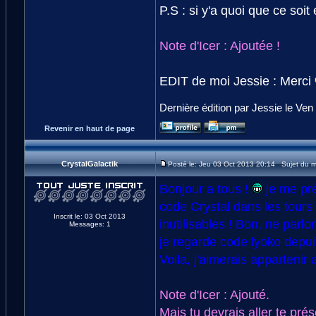
P.S : si y'a quoi que ce soit
Note d'Icer : Ajoutée !
EDIT de moi Jessie : Merci
Dernière édition par Jessie le Ven
Revenir en haut de page
CrystalGalactik
Posté le: Jeu 03 Oct 2013 20:14 Sujet du 
Bonjour a tous !
je me pré
code Crystal dans les tours d
Inscrit le: 03 Oct 2013
inutilisables ! Bon, ne parl
Messages: 1
je regarde code lyoko depuis
Voila, j'aimerais apparteni
Note d'Icer : Ajouté.
Mais tu devrais aller te pr