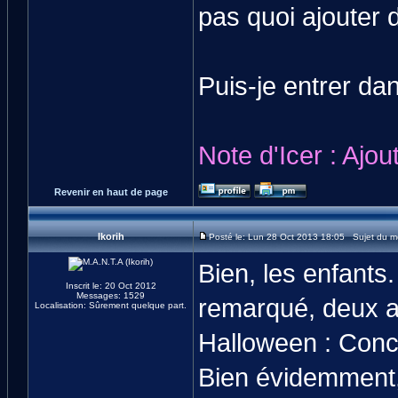
pas quoi ajouter 
Puis-je entrer da
Note d'Icer : Ajou
Revenir en haut de page
Ikorih
Posté le: Lun 28 Oct 2013 18:05 Sujet du 
Bien, les enfant
Inscrit le: 20 Oct 2012
Messages: 1529
remarqué, deux a
Localisation: Sûrement quelque part.
Halloween : Conco
Bien évidemment,