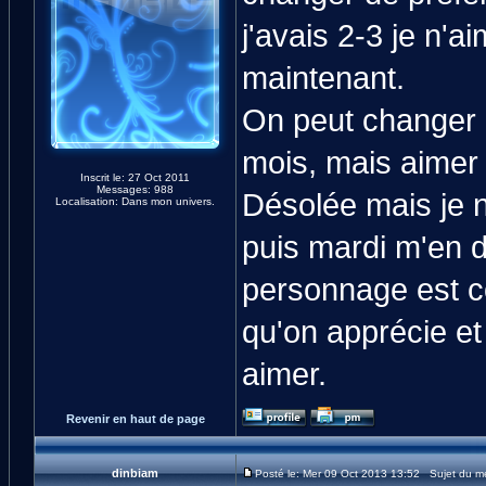
j'avais 2-3 je n'
maintenant.
On peut changer 
mois, mais aimer t
Inscrit le: 27 Oct 2011
Messages: 988
Désolée mais je n
Localisation: Dans mon univers.
puis mardi m'en d
personnage est c
qu'on apprécie et
aimer.
Revenir en haut de page
dinbiam
Posté le: Mer 09 Oct 2013 13:52 Sujet du m