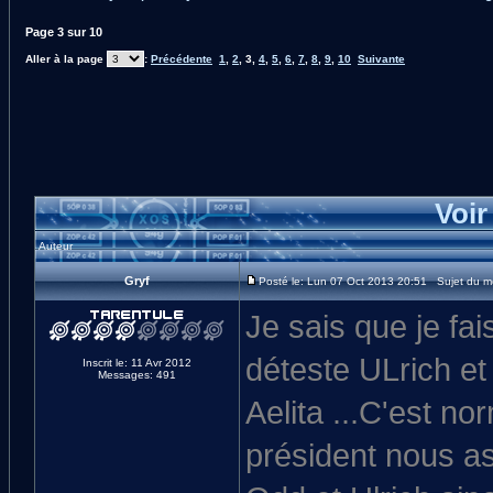
Page
3
sur
10
Aller à la page
:
Précédente
1
,
2
,
3
,
4
,
5
,
6
,
7
,
8
,
9
,
10
Suivante
Voir
Auteur
Gryf
Posté le: Lun 07 Oct 2013 20:51 Sujet du 
Je sais que je fai
déteste ULrich e
Inscrit le: 11 Avr 2012
Messages: 491
Aelita ...C'est nor
président nous as