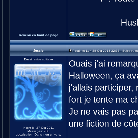
Hush
Revenir en haut de page
Jessie
Posté le: Lun 28 Oct 2013 22:36 Sujet du 
Dessinatrice solitaire
Ouais j'ai remar
Halloween, ça ava
j'allais participe
fort je tente ma c
Je ne vais pas par
une fiction de côté
Inscrit le: 27 Oct 2011
Messages: 988
Localisation: Dans mon univers.