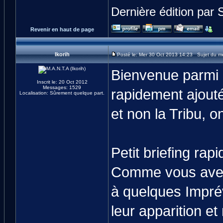
Dernière édition par 
Revenir en haut de page
Ikorih
Posté le: Mer 30 Oct 2013 14:23 Sujet du m
Bienvenue parmi 
Inscrit le: 20 Oct 2012
Messages: 1529
rapidement ajouté
Localisation: Sûrement quelque part.
et non la Tribu, 
Petit briefing rapi
Comme vous avez
à quelques Impré
leur apparition et