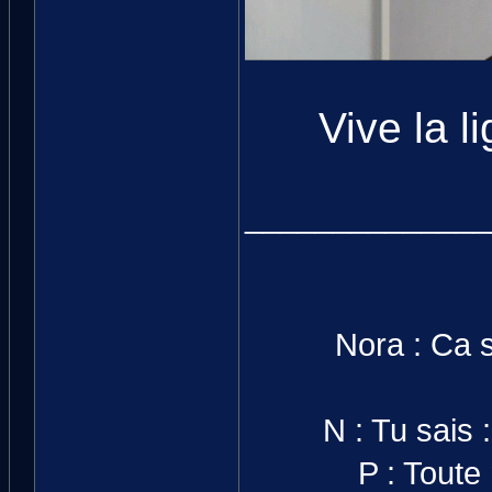
Vive la l
______________
Nora : Ca s
N : Tu sais
P : Toute