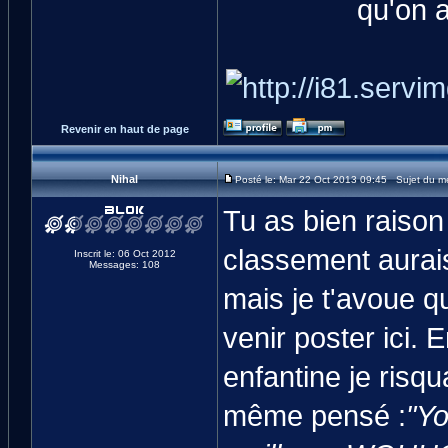
qu'on 
Revenir en haut de page
Nihal
Posté le: Mar 22 Oct 2013 09:45 Sujet du m
Tu as bien raison
classement aurai
Inscrit le: 06 Oct 2012
Messages: 108
mais je t'avoue 
venir poster ici
enfantine je risqu
même pensé :
"Yo