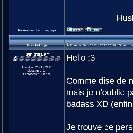
Hush
Revenir en haut de page
Hitachi-Haya
Posté le: Sam 26 Oct 2013 23:48 Sujet du 
Hello :3
Inscrit le: 24 Oct 2013
Messages: 14
Localisation: France
Comme dise de nom
mais je n'oublie 
badass XD (enfin 
Je trouve ce pers