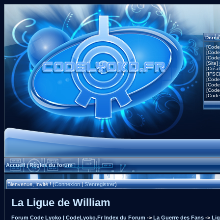
Derni
[Code
[Code
[Code
[Site]
[Créa
[IFSC
[Code
[Code
[Code
[Code
Accueil
Règles du forum
|
Bienvenue, Invité ! (
Connexion
|
S'enregistrer
)
La Ligue de William
Forum Code Lyoko | CodeLyoko.Fr Index du Forum
->
La Guerre des Fans
->
Lig