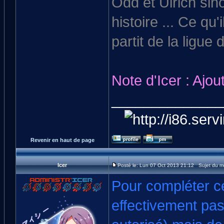
Odd et Ulrich sin
histoire ... Ce qu'
partit de la ligue 
Note d'Icer : Ajout
______________
Revenir en haut de page
Icer
Posté le: Lun 07 Oct 2013 21:12 Sujet du 
Pour compléter ce
effectivement pas