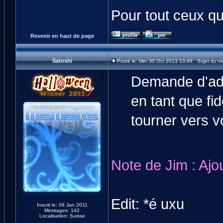
Pour tout ceux qu
Revenir en haut de page
Satoshi
Posté le: Mer 30 Oct 2013 13:46 Sujet du m
Demande d'adh
en tant que fi
tourner vers 
Note de Jim : Ajo
Edit: *é uxu
Inscrit le: 08 Jan 2011
Messages: 142
Localisation: Suisse