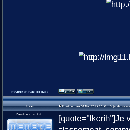
_______________
Revenir en haut de page
Jessie
Posté le: Lun 04 Nov 2013 20:32 Sujet du mess
Dessinatrice solitaire
[quote="Ikorih"]Je
classement, comme 