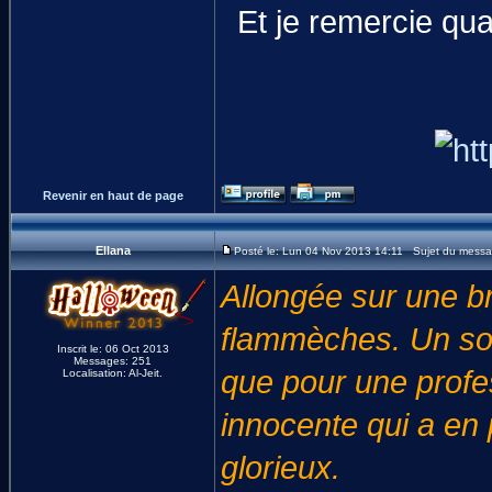
Et je remercie qu
Revenir en haut de page
Ellana
Posté le: Lun 04 Nov 2013 14:11 Sujet du messa
Allongée sur une br
flammèches. Un sour
Inscrit le: 06 Oct 2013
Messages: 251
que pour une profes
Localisation: Al-Jeit.
innocente qui a en 
glorieux.