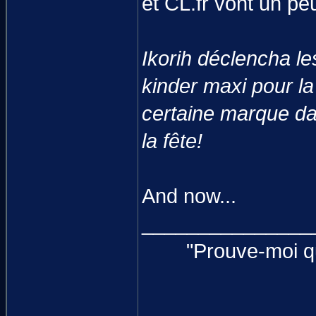
et CL.fr vont un pe
Ikorih déclencha le
kinder maxi pour la 
certaine marque dan
la fête!
And now...
_______________
"Prouve-moi qu