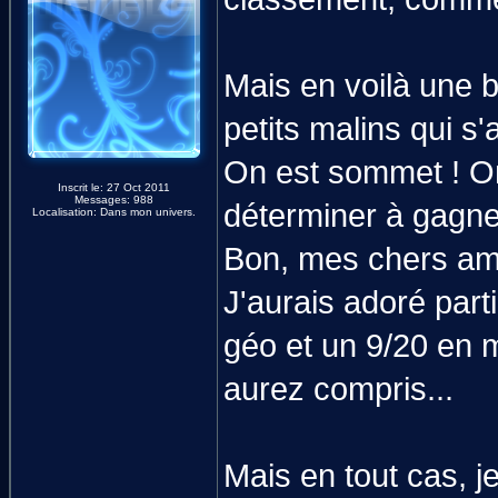
Mais en voilà une b
petits malins qui s
On est sommet ! On
Inscrit le: 27 Oct 2011
Messages: 988
déterminer à gagner
Localisation: Dans mon univers.
Bon, mes chers amis
J'aurais adoré parti
géo et un 9/20 en 
aurez compris...
Mais en tout cas, j