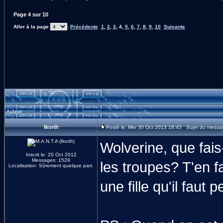
Page
4
sur
10
Aller à la page
:
Précédente
1
,
2
,
3
,
4
,
5
,
6
,
7
,
8
,
9
,
10
Suivante
Auteur
Ikorih
Posté le: Mer 30 Oct 2013 18:43 Sujet du messa
Wolverine, que fais
Inscrit le: 20 Oct 2012
Messages: 1529
les troupes? T'en f
Localisation: Sûrement quelque part.
une fille qu'il faut 