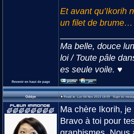
Et avant qu’Ikorih n
un filet de brume…
_______________
Ma belle, douce lun
loi / Toute pâle dan
es seule voile. ♥
Revenir en haut de page
Oddye
Posté le: Lun 04 Nov 2013 18:05 Sujet du mess
Ma chère Ikorih, j
Bravo à toi pour te
graphismes. Nous a