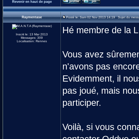
Revenir en haut de page
Raymentase
Posté le: Sam 02 Nov 2013 14:19 Sujet du mess
Hé membre de la Li
Inscrit le: 13 Mar 2013
Messages: 309
Localisation: Rennes
Vous avez sûrement
n'avons pas encore
Evidemment, il nou
pas joué, mais nou
participer.
Voilà, si vous conna