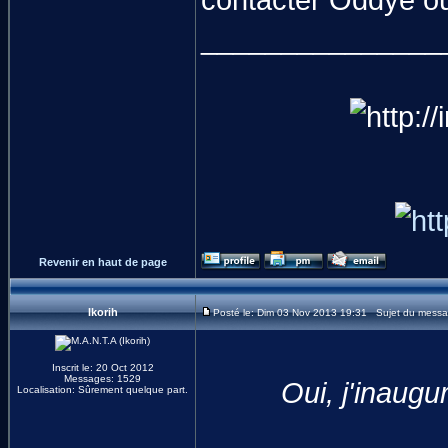
contacter Oddye ou 
_______________
Revenir en haut de page
Ikorih
Posté le: Dim 03 Nov 2013 19:31 Sujet du messa
Inscrit le: 20 Oct 2012
Messages: 1529
Oui, j'inaug
Localisation: Sûrement quelque part.