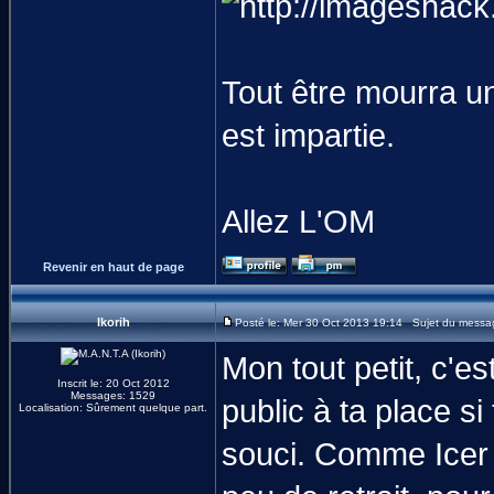
Tout être mourra un
est impartie.
Allez L'OM
Revenir en haut de page
Ikorih
Posté le: Mer 30 Oct 2013 19:14 Sujet du messa
Mon tout petit, c'e
Inscrit le: 20 Oct 2012
Messages: 1529
public à ta place si 
Localisation: Sûrement quelque part.
souci. Comme Icer l