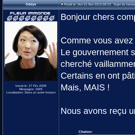
Oddye
Posté le: Ven 01 Nov 2013 09:15 Sujet du mess
Bonjour chers comp
Comme vous avez pe
Le gouvernement s
cherché vaillammen
Certains en ont pât
Mais, MAIS !
Inscrit le: 27 Fév 2008
Messages: 1945
Localisation: Dans un autre horizon
Nous avons reçu un
Citation: