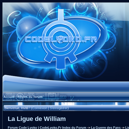
Accueil
Règles du forum
|
Bienvenue, Invité ! (
Connexion
|
S'enregistrer
)
La Ligue de William
Forum Code Lyoko | CodeLyoko.Fr Index du Forum
->
La Guerre des Fans
->
Li