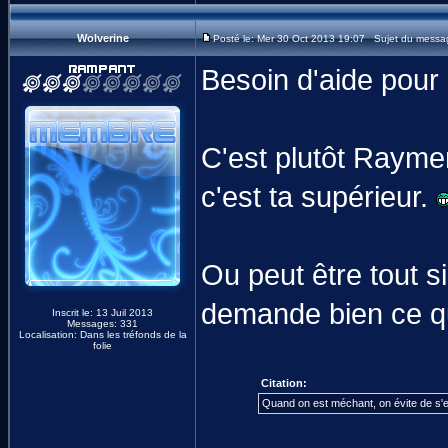
Wolverine
Posté le: Mer 30 Oct 2013 19:07 Sujet du messa
Besoin d'aide pour 
C'est plutôt Rayme
c'est ta supérieur.
Ou peut être tout s
demande bien ce qu
Inscrit le: 13 Juil 2013
Messages: 331
Localisation: Dans les tréfonds de la
folie
Citation:
Quand on est méchant, on évite de s'e