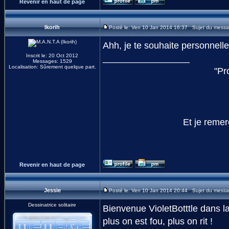
Revenir en haut de page
Ikorih
Posté le: Ven 10 Jan 2014 16:37 Sujet du messa
Ahh, je te souhaite personnel
Inscrit le: 20 Oct 2012
_________________
Messages: 1529
Localisation: Sûrement quelque part.
"Pr
Et je reme
Revenir en haut de page
Jessie
Posté le: Ven 10 Jan 2014 20:44 Sujet du messa
Dessinatrice solitaire
Bienvenue VioletBotttle dans la
plus on est fou, plus on rit !