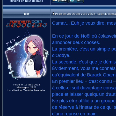
Revenir en haut de page
Icer
Posté le: Mer 25 Déc 2013 22:22 Sujet du messa
Camar... Euh je veux dire, mes
En ce jour de Noël où Jolasvei
annoncer deux choses.
La première, c'est un simple 
d'Oddye.
La seconde, c'est que je démis
Évidemment, vous me connaissez
qu'équivalent de Barack Obama,
En premier lieu – c'est connu –
Inscrit le: 17 Sep 2012
à celle-ci soit davantage cons
Messages: 2321
Localisation: Territoire banquise
place et laisser quelqu'un d'aut
Ne plus être affilié à un grou
de réserve à l'instar de ce qui 
d'une reprise en main.