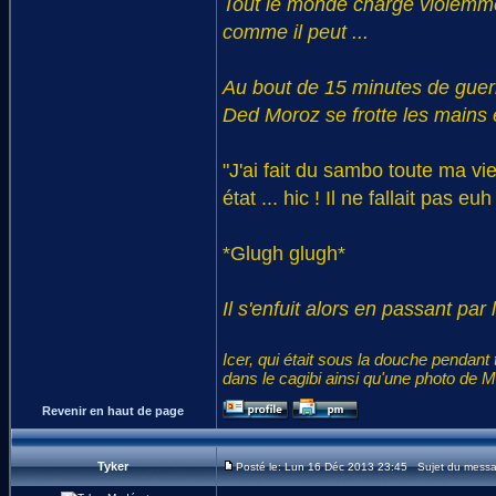
Tout le monde charge violemmen
comme il peut ...
Au bout de 15 minutes de guerre 
Ded Moroz se frotte les mains e
"J'ai fait du sambo toute ma vie
état ... hic ! Il ne fallait pas eu
*Glugh glugh*
Il s'enfuit alors en passant pa
Icer, qui était sous la douche pendant 
dans le cagibi ainsi qu'une photo de Ma
Revenir en haut de page
Tyker
Posté le: Lun 16 Déc 2013 23:45 Sujet du mess