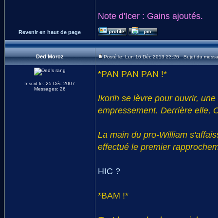
Note d'Icer : Gains ajoutés.
Revenir en haut de page
Ded Moroz
Posté le: Lun 16 Déc 2013 23:26 Sujet du mess
*PAN PAN PAN !*
Inscrit le: 25 Déc 2007
Messages: 26
Ikorih se lèvre pour ouvrir, un
empressement. Derrière elle, 
La main du pro-William s'affai
effectué le premier rapproche
HIC ?
*BAM !*