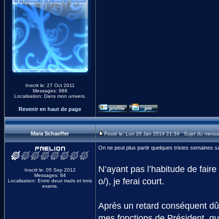
Inscrit le: 27 Oct 2011
Messages: 988
Localisation: Dans mon univers.
Revenir en haut de page
Mara Schaeffer
Posté le: Lun 20 Jan 2014 21:34 Sujet du messa
On ne peut plus partir quelques tristes semaines s
N’ayant pas l’habitude de fair
Inscrit le: 05 Sep 2012
Messages: 84
o/), je ferai court.
Localisation: Entre deux trads et trois
exams.
Après un retard conséquent dû
mes fonctions de Président, qu’