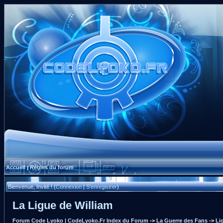
Accueil
Règles du forum
|
Bienvenue, Invité ! (
Connexion
|
S'enregistrer
)
La Ligue de William
Forum Code Lyoko | CodeLyoko.Fr Index du Forum
->
La Guerre des Fans
->
Li