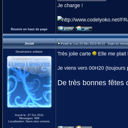
Je charge !
Revenir en haut de page
Jessie
Posté le: Lun 23 Déc 2013 00:22 Sujet du mess
Dessinatrice solitaire
Très jolie carte
Elle me plait
Je viens vers 00H20 (toujours 
De très bonnes fêtes d
Inscrit le: 27 Oct 2011
Messages: 988
Localisation: Dans mon univers.