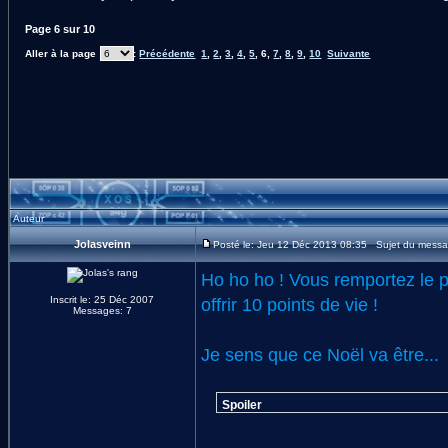
Page
6
sur
10
Aller à la page
:
Précédente
1
,
2
,
3
,
4
,
5
,
6
,
7
,
8
,
9
,
10
Suivante
Auteur
Jolasveinn
Posté le: Jeu 12 Déc 2013 08:35 Sujet du messa
Ho ho ho ! Vous remportez le p
Inscrit le: 25 Déc 2007
offrir 10 points de vie !
Messages: 7
Je sens que ce Noël va être...
Spoiler