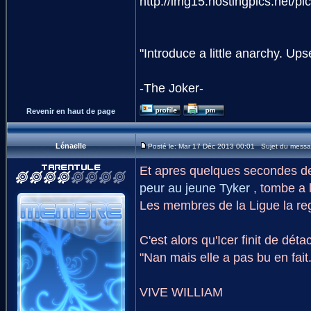
"Introduce a little anarchy. U
-The Joker-
Revenir en haut de page
Lénaelle
Posté le: Mar 17 Déc 2013 00:01 Sujet du messa
Et apres quelques secondes de 
peur au jeune Tyker
, tombe a l
Les membres de la Ligue la regar
C'est alors qu'Icer finit de dét
"Nan mais elle a pas bu en fait.
VIVE WILLIAM
_________________