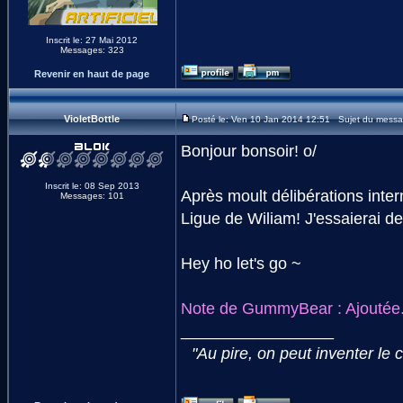
Inscrit le: 27 Mai 2012
Messages: 323
Revenir en haut de page
VioletBottle
Posté le: Ven 10 Jan 2014 12:51 Sujet du messa
Bonjour bonsoir! o/
Inscrit le: 08 Sep 2013
Après moult délibérations inter
Messages: 101
Ligue de Wiliam! J'essaierai d
Hey ho let's go ~
Note de GummyBear : Ajoutée
_________________
"Au pire, on peut inventer le