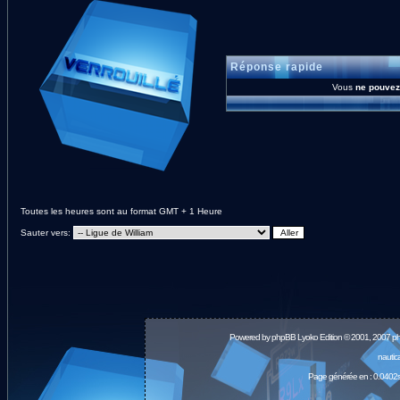
Réponse rapide
Vous
ne pouvez
Toutes les heures sont au format GMT + 1 Heure
Sauter vers:
Powered by
phpBB
Lyoko Edition © 2001, 2007 p
nautic
Page générée en : 0.0402s