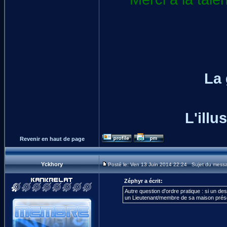
La
L'illu
Revenir en haut de page
Yckhory
Posté le: Ven 13 Juin 2014 22:24 Sujet du mess
Zéphyr a écrit:
Autre question d'ordre pratique : si un de
un Lieutenant/membre de sa maison prés