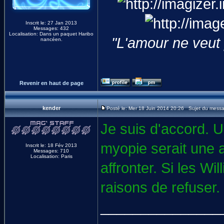
Inscrit le: 27 Jan 2013
Messages: 432
Localisation: Dans un paquet Haribo
"L'amour ne veut pa
nancéen.
Revenir en haut de page
kender
Posté le: Mer 18 Juin 2014 20:26 Sujet du mess
Je suis d'accord. U
myopie serait une 
Inscrit le: 18 Fév 2013
Messages: 710
Localisation: Paris
affronter. Si les Wi
raisons de refuser.
_______________