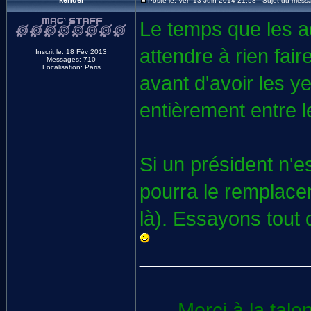
kender
Posté le: Ven 13 Juin 2014 21:58 Sujet du mess
Le temps que les a
attendre à rien fai
Inscrit le: 18 Fév 2013
Messages: 710
Localisation: Paris
avant d'avoir les y
entièrement entre 
Si un président n'es
pourra le remplacer
là). Essayons tout 
_______________
Merci à la tale