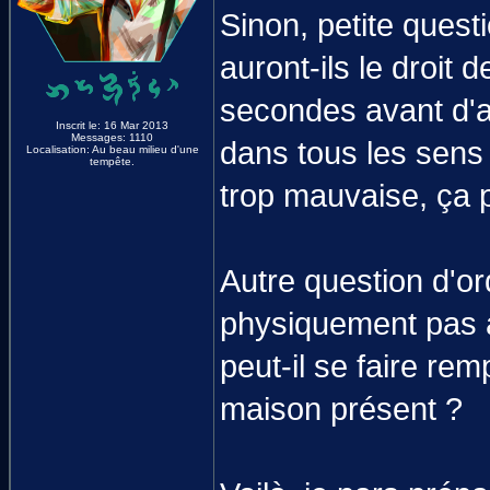
Sinon, petite quest
auront-ils le droit 
secondes avant d'av
Inscrit le: 16 Mar 2013
Messages: 1110
dans tous les sen
Localisation: Au beau milieu d'une
tempête.
trop mauvaise, ça p
Autre question d'or
physiquement pas ap
peut-il se faire r
maison présent ?