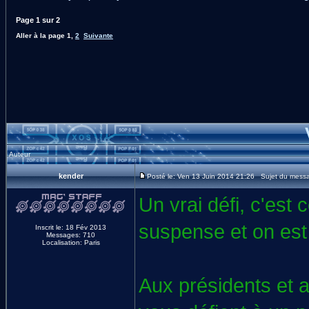
Page
1
sur
2
Aller à la page
1
,
2
Suivante
Auteur
kender
Posté le: Ven 13 Juin 2014 21:26 Sujet du message
Un vrai défi, c'est 
suspense et on est
Inscrit le: 18 Fév 2013
Messages: 710
Localisation: Paris
Aux présidents et 