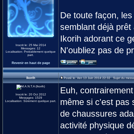
De toute façon, le
semblant déjà prêt 
Ikorih adorant ce g
Inscrit le: 25 Mai 2014
N'oubliez pas de pr
Messages: 12
Localisation: Probablement quelque
part.
Revenir en haut de page
Ikorih
Posté le: Ven 13 Juin 2014 22:32 Sujet du mess
Euh, contrairement
Inscrit le: 20 Oct 2012
Messages: 1529
même si c'est pas s
Localisation: Sûrement quelque part.
de chaussures adap
activité physique 