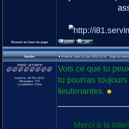
as
Revenir en haut de page
kender
Posté le: Sam 14 Juin 2014 11:52 Sujet du mess
Vois ce que tu peux
tu pourras toujours
Inscrit le: 18 Fév 2013
Messages: 710
Localisation: Paris
lieutenantes.
_______________
Merci à la tale