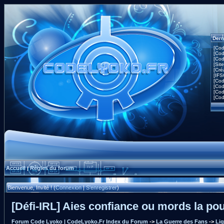
Dern
[Co
[Co
[Co
[Sit
[Cré
[IF
[Co
[Co
[Co
[Co
Accueil
Règles du forum
|
Bienvenue, Invité ! (
Connexion
|
S'enregistrer
)
[Défi-IRL] Aies confiance ou mords la pou
Forum Code Lyoko | CodeLyoko.Fr Index du Forum
->
La Guerre des Fans
->
Lig