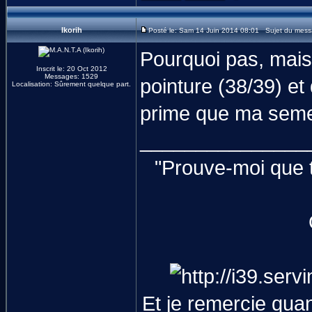
Ikorih
Posté le: Sam 14 Juin 2014 08:01 Sujet du mess
Pourquoi pas, mais
Inscrit le: 20 Oct 2012
Messages: 1529
pointure (38/39) et
Localisation: Sûrement quelque part.
prime que ma semel
_______________
"Prouve-moi que t
Et je remercie qua