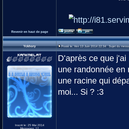
Revenir en haut de page
Yckhory
Posté le: Ven 13 Juin 2014 22:34 Sujet du mess
D'après ce que j'ai 
une randonnée en m
une racine qui dép
moi... Si ? :3
Inscrit le: 25 Mai 2014
Messages: 12