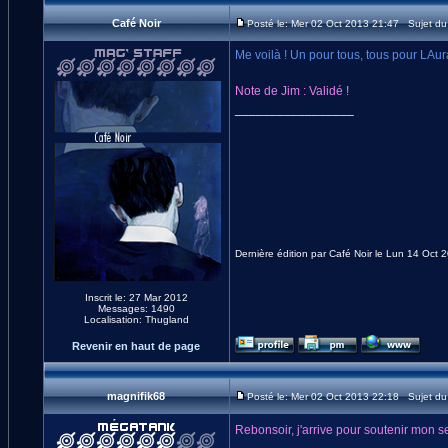
Café Noir
Posté le: Mer 02 Oct 2013 21:47 Sujet d
Me voilà ! Un pour tous, tous pour LAur
Note de Jim : Validé !
_________________
Dernière édition par Café Noir le Lun 14 Oct 2
Inscrit le: 27 Mar 2012
Messages: 1490
Localisation: Thugland
Revenir en haut de page
magnifik68
Posté le: Mer 02 Oct 2013 22:18 Sujet d
Rebonsoir, j'arrive pour soutenir mon 