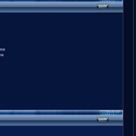
omme
éma