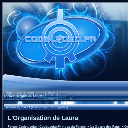
Accueil
Règles du forum
|
Bienvenue, Invité ! (
Connexion
|
S'enregistrer
)
L'Organisation de Laura
Forum Code Lyoko | CodeLyoko.Fr Index du Forum
->
La Guerre des Fans
->
Or