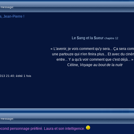
u message:
a, Jean-Pierre !
Le $ang et la $ueur
chapitre 12
« L'avenir, je vois comment qu'y sera... Ça sera c
une partouze qui n'en finira plus... Et avec du cin
entre... Y a qu'à voir comment que c'est déjà... »
Céline,
Voyage au bout de la nuitr
013 21:40; édité 1 fois
u message:
second personnage préféré. Laura et son intelligence.