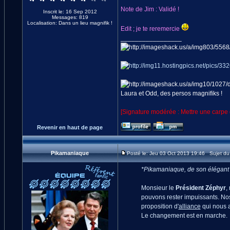
Note de Jim : Validé !
Inscrit le: 16 Sep 2012
Messages: 819
Localisation: Dans un lieu magnifik !
Edit ; je te reremercie
_________________
Laura et Odd, des persos magnifiks !
[Signature modérée : Mettre une carpe q
Revenir en haut de page
Pikamaniaque
Posté le: Jeu 03 Oct 2013 19:46 Sujet d
*Pikamaniaque, de son élégant e
Monsieur le
Président Zéphyr
,
pouvons rester impuissants. Nos
proposition d'
alliance
qui nous a
Le changement est en marche.