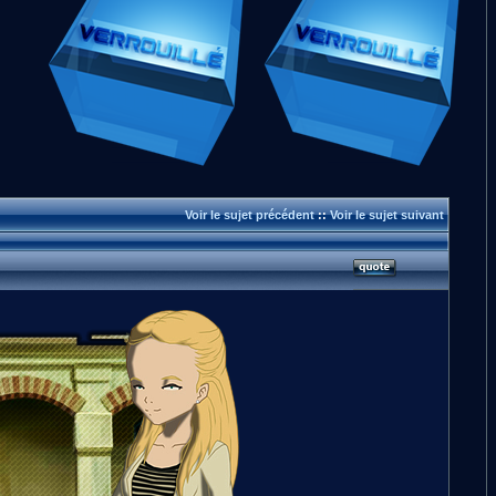
Voir le sujet précédent
::
Voir le sujet suivant