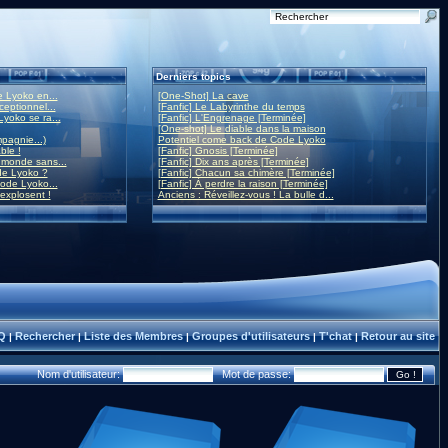
Derniers topics
 Lyoko en...
[One-Shot] La cave
eptionnel...
[Fanfic] Le Labyrinthe du temps
yoko se ra...
[Fanfic] L'Engrenage [Terminée]
[One-shot] Le diable dans la maison
mpagnie...)
Potentiel come back de Code Lyoko
ble !
[Fanfic] Gnosis [Terminée]
monde sans...
[Fanfic] Dix ans après [Terminée]
de Lyoko ?
[Fanfic] Chacun sa chimère [Terminée]
ode Lyoko...
[Fanfic] À perdre la raison [Terminée]
 explosent !
Anciens : Réveillez-vous ! La bulle d...
Q
Rechercher
Liste des Membres
Groupes d'utilisateurs
T'chat
Retour au site
|
|
|
|
|
Nom d'utilisateur:
Mot de passe: