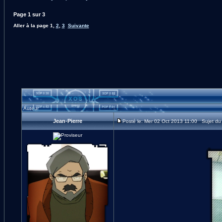
Page
1
sur
3
Aller à la page
1
,
2
,
3
Suivante
Auteur
Jean-Pierre
Posté le: Mer 02 Oct 2013 11:00 Sujet du