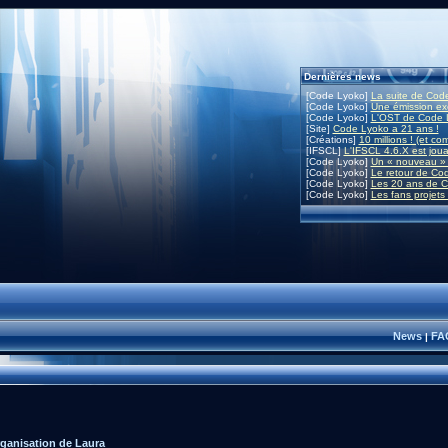
Dernières news
[Code Lyoko]
La suite de Code
[Code Lyoko]
Une émission exc
[Code Lyoko]
L'OST de Code L
[Site]
Code Lyoko a 21 ans !
[Créations]
10 millions ! (et co
[IFSCL]
L'IFSCL 4.6.X est joua
[Code Lyoko]
Un « nouveau » 
[Code Lyoko]
Le retour de Co
[Code Lyoko]
Les 20 ans de C
[Code Lyoko]
Les fans projets
News
FA
|
ganisation de Laura