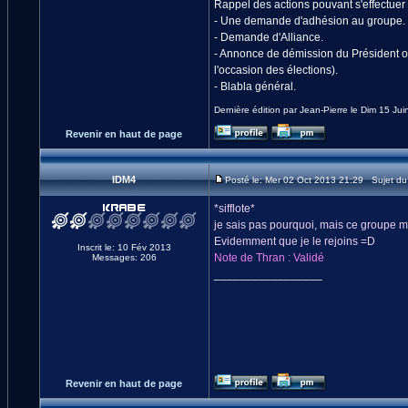
Rappel des actions pouvant s'effectuer s
- Une demande d'adhésion au groupe.
- Demande d'Alliance.
- Annonce de démission du Président ou
l'occasion des élections).
- Blabla général.
Dernière édition par Jean-Pierre le Dim 15 Jui
Revenir en haut de page
IDM4
Posté le: Mer 02 Oct 2013 21:29 Sujet d
*sifflote*
je sais pas pourquoi, mais ce groupe m
Evidemment que je le rejoins =D
Inscrit le: 10 Fév 2013
Note de Thran : Validé
Messages: 206
_________________
Revenir en haut de page