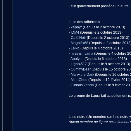
Leur gouvernement possède un autre L
Liste des adhérents :
-
Zéphyr
(Depuis le 2 octobre 2013)
-
IDM4
(Depuis le 2 octobre 2013)
-
Café Noir
(Depuis le 2 octobre 2013)
-
Magnifik68
(Depuis le 2 octobre 2013
-
Leiko
(Depuis le 4 octobre 2013)
-
miss ishiyama
(Depuis le 4 octobre 2
-
Apolyon
(Depuis le 6 octobre 2013)
-
Light4517
(Depuis le 9 octobre 2013)
-
GummyBear
(Depuis le 15 octobre 20
-
Marry the Dark
(Depuis le 16 octobre 
-
MidoChou
(Depuis le 12 février 2014)
-
Furious Zenda
(Depuis le 9 février 20
Le groupe de Laura fait actuellement p
Liste noire (Un membre sur liste noire y 
Aucun membre ne figure actuellement sur