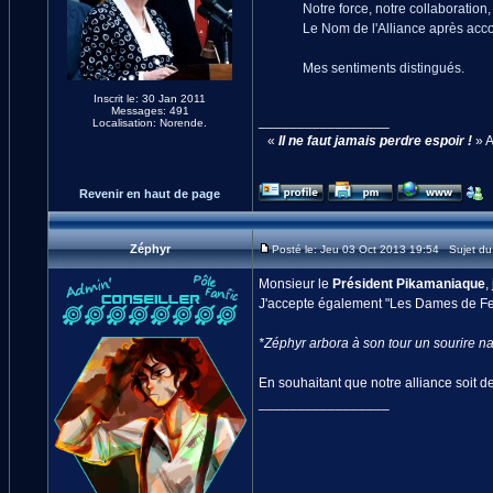
Notre force, notre collaboration
Le Nom de l'Alliance après acco
Mes sentiments distingués.
Inscrit le: 30 Jan 2011
Messages: 491
_________________
Localisation: Norende.
«
Il ne faut jamais perdre espoir !
» A
Revenir en haut de page
Zéphyr
Posté le: Jeu 03 Oct 2013 19:54 Sujet d
Monsieur le
Président Pikamaniaque
,
J'accepte également "Les Dames de Fer
*Zéphyr arbora à son tour un sourire n
En souhaitant que notre alliance soit d
_________________