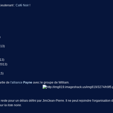
ieutenant :
Café Noir
!
)
013)
13)
2013)
15)
artie de
l'alliance
Payne
avec le groupe de William.
reste pour un délais défini par Jim/Jean-Pierre. Il ne peut rejoindre l'organisation du
 la liste noire.