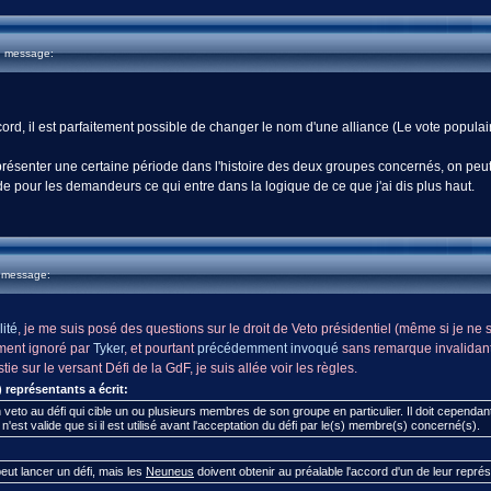
u message:
ord, il est parfaitement possible de changer le nom d'une alliance (Le vote populai
présenter une certaine période dans l'histoire des deux groupes concernés, on p
e pour les demandeurs ce qui entre dans la logique de ce que j'ai dis plus haut.
u message:
ité
, je me suis posé des questions sur le droit de Veto présidentiel (même si je ne sa
ment ignoré par
Tyker
, et pourtant
précédemment invoqué
sans remarque invalidant 
e sur le versant Défi de la GdF, je suis allée voir les règles.
) représentants a écrit:
eto au défi qui cible un ou plusieurs membres de son groupe en particulier. Il doit cependant p
'est valide que si il est utilisé avant l'acceptation du défi par le(s) membre(s) concerné(s).
eut lancer un défi, mais les
Neuneus
doivent obtenir au préalable l'accord d'un de leur représe