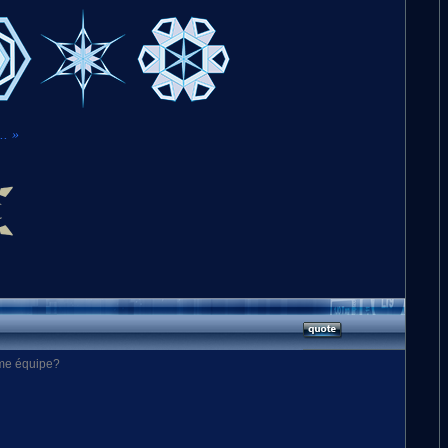
.. »
ême équipe?