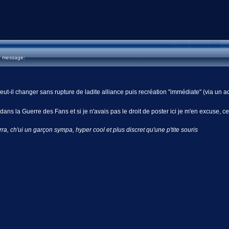
u message:
peut-il changer sans rupture de ladite alliance puis recréation "immédiate" (via un
ans la Guerre des Fans et si je n'avais pas le droit de poster ici je m'en excuse,
erra, ch'ui un garçon sympa, hyper cool et plus discret qu'une p'tite souris