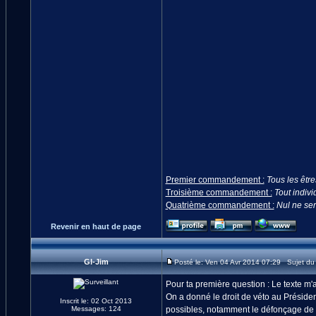
Premier commandement :
Tous les êtr
Troisième commandement :
Tout individ
Quatrième commandement :
Nul ne ser
Revenir en haut de page
GI-Jim
Posté le: Ven 04 Avr 2014 07:29 Sujet d
Pour ta première question : Le texte m'a l
On a donné le droit de véto au Présiden
Inscrit le: 02 Oct 2013
Messages: 124
possibles, notamment le défonçage de g