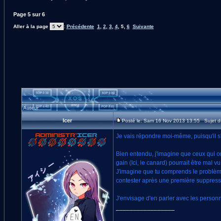
Page
5
sur
6
Aller à la page
:
Précédente
1
,
2
,
3
,
4
,
5
,
6
Suivante
Auteur
Icer
Posté le: Sam 16 Nov 2013 13:55 Sujet 
Je vais répondre moi-même, puisqu'il s'
Bien entendu, j'imagine que ceux qui on
gain (Ici, le canard) pourrait être mal
J'imagine que tu comprends le problème.
contester après une première suppressio
J'envisage d'en parler avec les perso
_________________