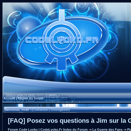
Accueil
Règles du forum
|
Bienvenue, Invité ! (
Connexion
|
S'enregistrer
)
[FAQ] Posez vos questions à Jim sur la 
Forum Code Lyoko | CodeLyoko.Fr Index du Forum
->
La Guerre des Fans
->
Pi