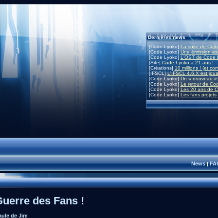
Dernières news
[Code Lyoko]
La suite de Code
[Code Lyoko]
Une émission exc
[Code Lyoko]
L'OST de Code L
[Site]
Code Lyoko a 21 ans !
[Créations]
10 millions ! (et co
[IFSCL]
L'IFSCL 4.6.X est joua
[Code Lyoko]
Un « nouveau » 
[Code Lyoko]
Le retour de Co
[Code Lyoko]
Les 20 ans de C
[Code Lyoko]
Les fans projets
News
FA
|
Guerre des Fans !
aule de Jim