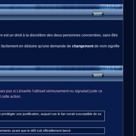
re est un droit à la discrétion des deux personnes concernées, sans être
eut facilement en déduire qu'une demande de
changement
de nom signifie
is pas si Lénaelle l'utilisait sérieusement ou signalait juste ce
cette action.
rivilégier une justification, auquel cas le fan serait susceptible de se
ntants avant que le défi soit officiellement lancé.