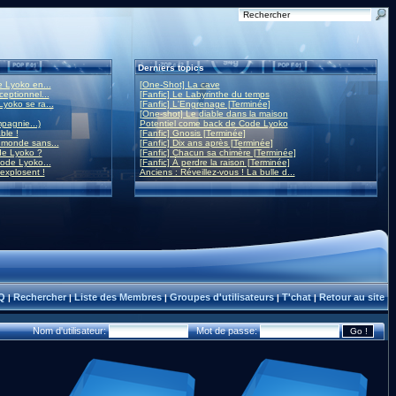
Derniers topics
 Lyoko en...
[One-Shot] La cave
eptionnel...
[Fanfic] Le Labyrinthe du temps
yoko se ra...
[Fanfic] L'Engrenage [Terminée]
[One-shot] Le diable dans la maison
mpagnie...)
Potentiel come back de Code Lyoko
ble !
[Fanfic] Gnosis [Terminée]
monde sans...
[Fanfic] Dix ans après [Terminée]
de Lyoko ?
[Fanfic] Chacun sa chimère [Terminée]
ode Lyoko...
[Fanfic] À perdre la raison [Terminée]
 explosent !
Anciens : Réveillez-vous ! La bulle d...
Q
Rechercher
Liste des Membres
Groupes d'utilisateurs
T'chat
Retour au site
|
|
|
|
|
Nom d'utilisateur:
Mot de passe: