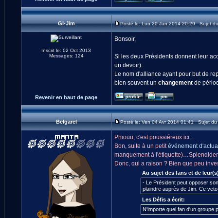
GI-Jim
Posté le: Lun 20 Jan 2014 20:29 Sujet d
Bonsoir,
Inscrit le: 02 Oct 2013
Messages: 124
Si les deux Présidents donnent leur acc
un devoir).
Le nom d'alliance ayant pour but de re
bien souvent un
changement
de périod
Revenir en haut de page
Belgarel
Posté le: Ven 04 Avr 2014 01:41 Sujet d
Phiouu, c'est poussiéreux ici…
Bon, suite à un petit
événement d'actual
manquement à l'étiquette)…Splendide
Donc, qui a raison ? Bien que peu investi
Au sujet des fans et de leur(s
- Le Président peut opposer son v
plaindre auprès de Jim. Ce veto n
Les Défis a écrit:
N'importe quel fan d'un groupe p