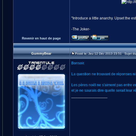
"Introduce a little anarchy. Upset the
-The Joker-
Revenir en haut de page
GummyBear
Posté le: Jeu 12 Déc 2013 23:51 Sujet d
Bonsoir.
La question ne trouvant de réponses ni d
Les pères noël ne s'aiment pas entre eux
et je ne saurais dire quelle serait leur 
_________________