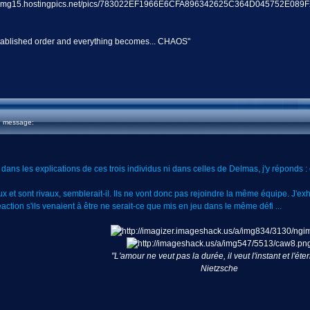
 established order and everything becomes... CHAOS"
u message:
ans les explications de ces trois individus ni dans celles de Delmas, j'y réponds : 
 et sont rivaux, semblerait-il. Ils ne vont donc pas rejoindre la même équipe. J'exh
réaction s'ils venaient à être ne serait-ce que mis en jeu dans le même défi ...
"L'amour ne veut pas la durée, il veut l'instant et l'éter
Nietzsche