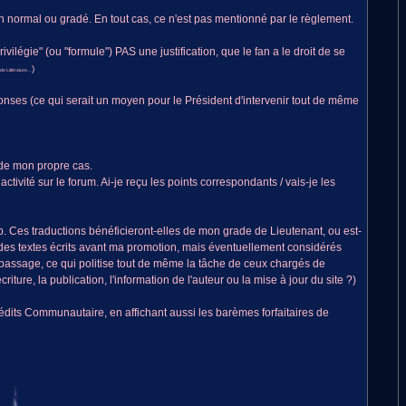
n normal ou gradé. En tout cas, ce n'est pas mentionné par le règlement.
ivilégie" (ou "formule") PAS une justification, que le fan a le droit de se
)
nde Littérature…
onses (ce qui serait un moyen pour le Président d'intervenir tout de même
 de mon propre cas.
ivité sur le forum. Ai-je reçu les points correspondants / vais-je les
ub. Ces traductions bénéficieront-elles de mon grade de Lieutenant, ou est-
 des textes écrits avant ma promotion, mais éventuellement considérés
passage, ce qui politise tout de même la tâche de ceux chargés de
ure, la publication, l'information de l'auteur ou la mise à jour du site ?)
dits Communautaire, en affichant aussi les barèmes forfaitaires de