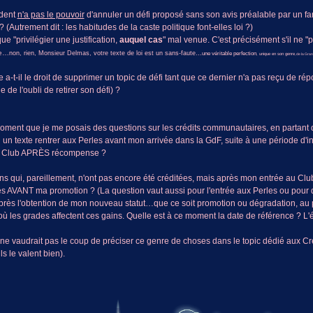
ident
n'a pas le pouvoir
d'annuler un défi proposé sans son avis préalable par un fa
? (Autrement dit : les habitudes de la caste politique font-elles loi ?)
que "privilégier une justification,
auquel cas
" mal venue. C'est précisément s'il ne "pr
de…
non, rien, Monsieur Delmas, votre texte de loi est un sans-faute…
une véritable perfection
, unique en son genre
, de la Gra
t-il le droit de supprimer un topic de défi tant que ce dernier n'a pas reçu de rép
e l'oubli de retirer son défi) ?
t moment que je me posais des questions sur les crédits communautaires, en partant
 texte rentrer aux Perles avant mon arrivée dans la GdF, suite à une période d'inact
 au Club APRÈS récompense ?
tions qui, pareillement, n'ont pas encore été créditées, mais après mon entrée au Cl
ées AVANT ma promotion ? (La question vaut aussi pour l'entrée aux Perles ou pour
près l'obtention de mon nouveau statut…que ce soit promotion ou dégradation, au 
les grades affectent ces gains. Quelle est à ce moment la date de référence ? L'écrit
ne vaudrait pas le coup de préciser ce genre de choses dans le topic dédié aux Cré
ls le valent bien).