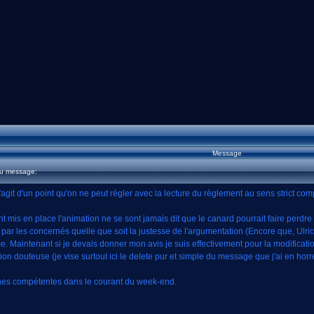
Message
du message:
agit d'un point qu'on ne peut régler avec la lecture du règlement au sens strict com
t mis en place l'animation ne se sont jamais dit que le canard pourrait faire perdr
 vu par les concernés quelle que soit la justesse de l'argumentation (Encore que, Ul
 Maintenant si je devais donner mon avis je suis effectivement pour la modification
n douteuse (je vise surtout ici le delete pur et simple du message que j'ai en horr
nnes compétentes dans le courant du week-end.