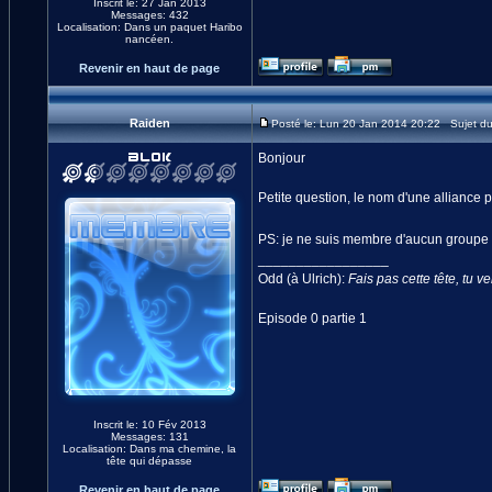
Inscrit le: 27 Jan 2013
Messages: 432
Localisation: Dans un paquet Haribo
nancéen.
Revenir en haut de page
Raiden
Posté le: Lun 20 Jan 2014 20:22 Sujet d
Bonjour
Petite question, le nom d'une alliance 
PS: je ne suis membre d'aucun groupe d
_________________
Odd (à Ulrich):
Fais pas cette tête, tu v
Episode 0 partie 1
Inscrit le: 10 Fév 2013
Messages: 131
Localisation: Dans ma chemine, la
tête qui dépasse
Revenir en haut de page