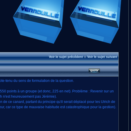
Voir le sujet précédent
::
Voir le sujet suivant
pte-tenu du sens de formulation de la question.
e 550 points à un groupe (et donc, 225 en net). Problème : Revenir sur un
rich n'est heureusement pas Jérémie).
 de ce canard, partant du principe qu'il serait déplacé pour les Ulrich de
eur, car ce type de mauvaise habitude est catastrophique pour la gestion).