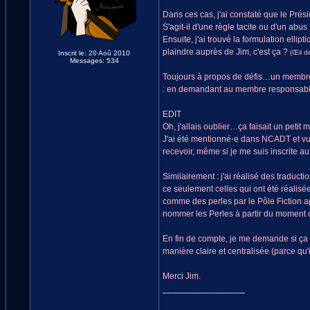
Dans ces cas, j'ai constaté que le Prés
S'agit-il d'une règle tacite ou d'un abus 
Ensuite, j'ai trouvé la formulation ellipti
plaindre auprès de Jim, c'est ça ?
(Œil 
Inscrit le: 20 Aoû 2010
Messages: 534
Toujours à propos de défis…un membre a-
: en demandant au membre responsable d
EDIT
Oh, j'allais oublier…ça faisait un peti
J'ai été mentionné⋅e dans NCADT et vu un
recevoir, même si je me suis inscrite
Similairement : j'ai réalisé des traduc
ce seulement celles qui ont été réalis
comme des perles par le Pôle Fiction a
nommer les Perles à partir du moment où 
En fin de compte, je me demande si ça 
manière claire et centralisée (parce qu'i
Merci Jim.
_________________