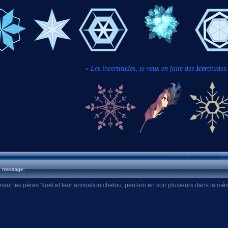
« Les incertitudes, je veux en faire des
Icer
titudes.
u message:
rnant les pères Noël et leur animation chelou, peut-on en voir plusieurs dans la m