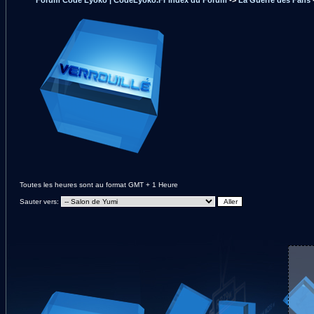
Forum Code Lyoko | CodeLyoko.Fr Index du Forum
->
La Guerre des Fans
Toutes les heures sont au format GMT + 1 Heure
Sauter vers: