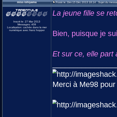
miss ishiyama
Posté le: Dim 15 Déc 2013 18:14 Sujet du messa
La jeune fille se re
Inscrit le: 27 Mar 2013
Messages: 409
Localisation: cachée dans la mer
numérique avec franz hopper
Bien, puisque je su
Et sur ce, elle part
_______________
Merci à Me98 pour