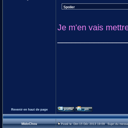
Spoiler
Je m'en vais mettre
_______________
Revenir en haut de page
MidoChou
Posté le: Dim 15 Déc 2013 19:09 Sujet du messa