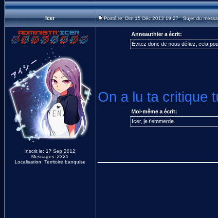
Icer
Posté le: Dim 15 Déc 2013 19:27 Sujet du messa
Anneauthier a écrit:
Évitez donc de nous défiez, cela pou
On a lu ta critique
Moi-même a écrit:
Icer, je t'emmerde.
_______________
Inscrit le: 17 Sep 2012
Messages: 2321
Localisation: Territoire banquise