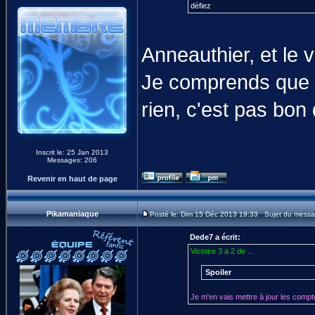
défiez
Anneauthier, et le 
Je comprends que t
rien, c'est pas bon
Inscrit le: 25 Jan 2013
Messages: 206
Revenir en haut de page
Pikamaniaque
Posté le: Dim 15 Déc 2013 19:33 Sujet du messa
Dede7 a écrit:
Victoire 3 à 2 de ...
Spoiler
Je m'en vais mettre à jour les compt