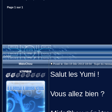
Page
1
sur
1
Auteur
MidoChou
Posté le: Dim 15 Déc 2013 18:04 Sujet du message
Salut les Yumi !
Vous allez bien ?