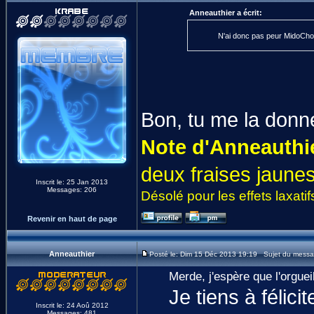
Anneauthier a écrit:
N'ai donc pas peur MidoChou,
Bon, tu me la donne
Note d'Anneauthie
deux fraises jaune
Inscrit le: 25 Jan 2013
Messages: 206
Désolé pour les effets laxatif
Revenir en haut de page
Anneauthier
Posté le: Dim 15 Déc 2013 19:19 Sujet du messa
Merde, j'espère que l'orgueil
Je tiens à félic
Inscrit le: 24 Aoû 2012
Messages: 481