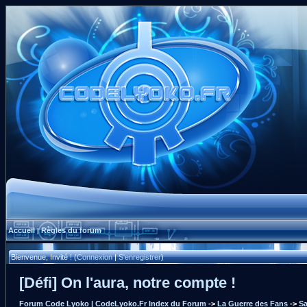
Accueil
Règles du forum
|
Bienvenue, Invité ! (
Connexion
|
S'enregistrer
)
[Défi] On l'aura, notre compte !
Forum Code Lyoko | CodeLyoko.Fr Index du Forum
->
La Guerre des Fans
->
Sa