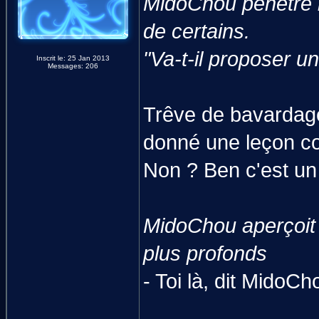
MidoChou pénètre l
de certains.
"Va-t-il proposer un
Inscrit le: 25 Jan 2013
Messages: 206
Trêve de bavardage
donné une leçon co
Non ? Ben c'est un 
MidoChou aperçoit u
plus profonds
- Toi là, dit MidoCh