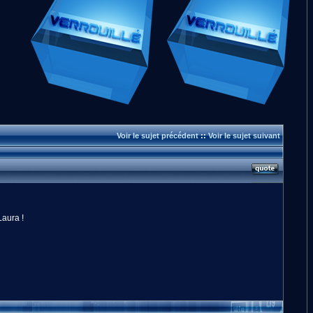
Voir le sujet précédent
::
Voir le sujet suivant
Laura !