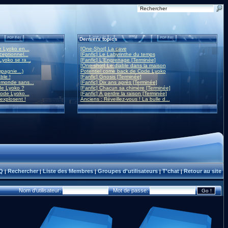
Derniers topics
 Lyoko en...
[One-Shot] La cave
eptionnel...
[Fanfic] Le Labyrinthe du temps
yoko se ra...
[Fanfic] L'Engrenage [Terminée]
[One-shot] Le diable dans la maison
mpagnie...)
Potentiel come back de Code Lyoko
ble !
[Fanfic] Gnosis [Terminée]
monde sans...
[Fanfic] Dix ans après [Terminée]
de Lyoko ?
[Fanfic] Chacun sa chimère [Terminée]
ode Lyoko...
[Fanfic] À perdre la raison [Terminée]
 explosent !
Anciens : Réveillez-vous ! La bulle d...
Q
Rechercher
Liste des Membres
Groupes d'utilisateurs
T'chat
Retour au site
|
|
|
|
|
Nom d'utilisateur:
Mot de passe: