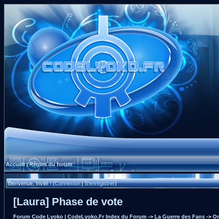
Accueil
Règles du forum
|
Bienvenue, Invité ! (
Connexion
|
S'enregistrer
)
[Laura] Phase de vote
Forum Code Lyoko | CodeLyoko.Fr Index du Forum
->
La Guerre des Fans
->
Or