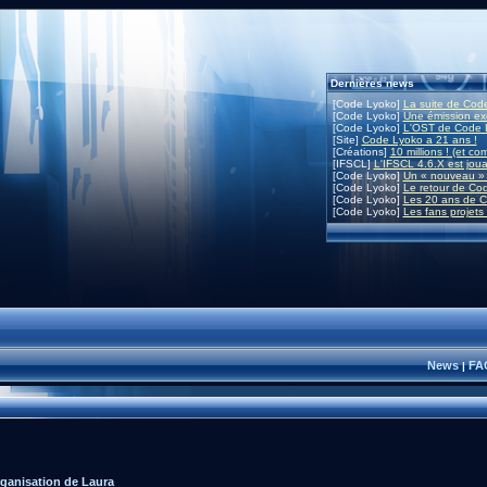
Dernières news
[Code Lyoko]
La suite de Code
[Code Lyoko]
Une émission exc
[Code Lyoko]
L'OST de Code L
[Site]
Code Lyoko a 21 ans !
[Créations]
10 millions ! (et co
[IFSCL]
L'IFSCL 4.6.X est joua
[Code Lyoko]
Un « nouveau » 
[Code Lyoko]
Le retour de Co
[Code Lyoko]
Les 20 ans de C
[Code Lyoko]
Les fans projets
News
FA
|
ganisation de Laura