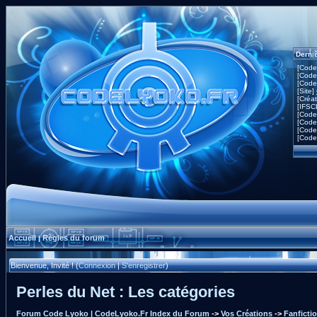
Derni
[Code
[Code
[Code
[Site]
[Créa
[IFSC
[Code
[Code
[Code
[Code
Accueil
Règles du forum
|
Bienvenue, Invité ! (
Connexion
|
S'enregistrer
)
Perles du Net : Les catégories
Forum Code Lyoko | CodeLyoko.Fr Index du Forum
->
Vos Créations
->
Fanficti