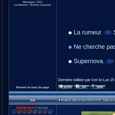
Messages: 2321
Localisation: Territoire banquise
La rumeur
,
de
Ne cherche pa
Supernova
,
de
Dernière édition par Icer le Lun 15
Revenir en haut de page
Icer
Posté le: Dim 14 Juin 2015 17:01 Sujet du