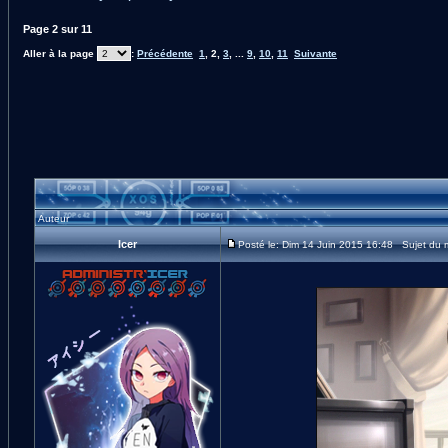
Page
2
sur
11
Aller à la page
:
Précédente
1
,
2
,
3
, ...
9
,
10
,
11
Suivante
Auteur
Icer
Posté le: Dim 14 Juin 2015 16:48 Sujet du