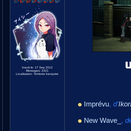
Inscrit le: 17 Sep 2012
Messages: 2321
Localisation: Territoire banquise
Imprévu
,
d'
Ikor
New Wave_
,
d