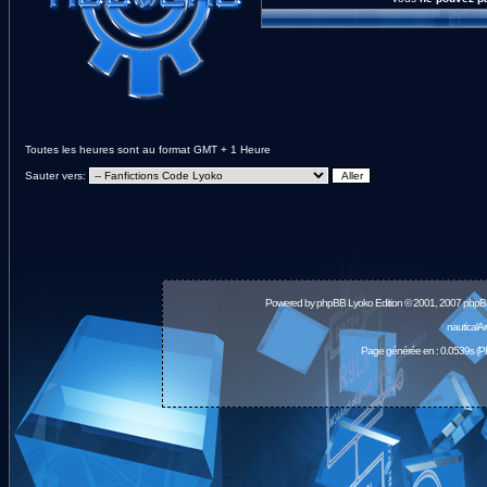
Toutes les heures sont au format GMT + 1 Heure
Sauter vers:
Powered by
phpBB
Lyoko Edition © 2001, 2007 phpB
nauticalA
Page générée en : 0.0539s (P