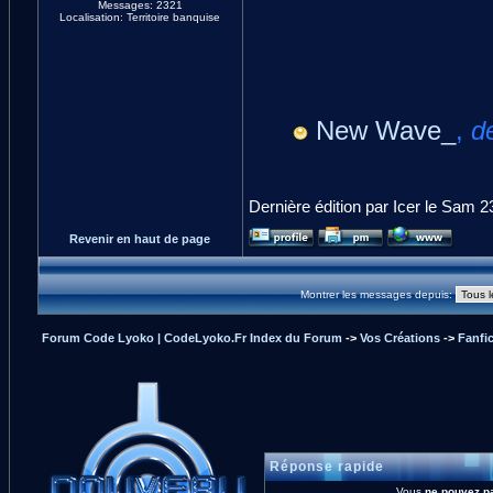
Messages: 2321
Localisation: Territoire banquise
New Wave_
,
d
Dernière édition par Icer le Sam 23
Revenir en haut de page
Montrer les messages depuis:
Forum Code Lyoko | CodeLyoko.Fr Index du Forum
->
Vos Créations
->
Fanfi
Réponse rapide
Vous
ne pouvez p