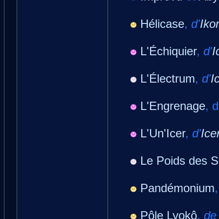
Hélicase
,
d'
Ikor
L'Échiquier
,
d'
I
L'Électrum
,
d'
I
L'Engrenage
, 
L'Un'Icer
,
d'
Ice
Le Poids des S
Pandémonium
Pôle Lyokô
,
d