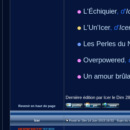
L'Échiquier
,
d'
I
L'Un'Icer
,
d'
Ice
Les Perles du 
Overpowered
,
Un amour brûla
Dernière édition par Icer le Dim 28
Revenir en haut de page
Icer
Posté le: Dim 14 Juin 2015 16:52 Sujet du