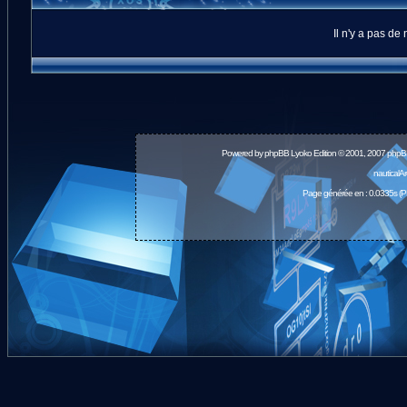
Il n'y a pas d
Powered by
phpBB
Lyoko Edition © 2001, 2007 phpB
nauticalA
Page générée en : 0.0335s (P