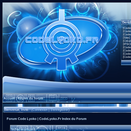
Derni
[Code
[Code
[Code
[Site]
[Créa
[IFSC
[Code
[Code
[Code
[Code
Accueil
Règles du forum
|
Bienvenue, Invité ! (
Connexion
|
S'enregistrer
)
Forum Code Lyoko | CodeLyoko.Fr Index du Forum
Informations