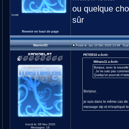
ou quelque cho
Invité
sûr
Revenir en haut de page
Warrior93
Posté le: Jeu 10 Déc 2020 13:48 Suje
PETER10 a écrit:
Miharu11 a écrit:
Bonjour, avec la nouvelle 
. Je ne sais pas comment 
Quelqu'un pourrait m'aid
Bonjour,
je suis dans le même cas de fi
message stp et m'expliqué les
Inscrit le: 08 Nov 2020
Messages: 19