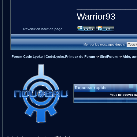
____________
Warrior93
Revenir en haut de page
Montrer les messages depuis:
Forum Code Lyoko | CodeLyoko.Fr Index du Forum
->
Site/Forum
->
Aide, tut
Réponse rapide
Vous
ne pouvez p