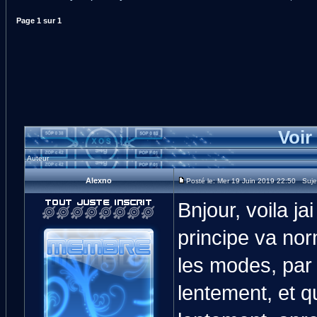
Page
1
sur
1
Voir
Auteur
Alexno
Posté le: Mer 19 Juin 2019 22:50 Suj
Bnjour, voila ja
principe va nor
les modes, par 
lentement, et q