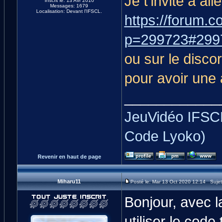
Je t'invite à al
Inscrit le: 13 Avr 2010
Messages: 1679
Localisation: Devant l'IFSCL.
https://forum.c
p=299723#299
ou sur le discor
pour avoir une
____________
JeuVidéo IFSCL
Code Lyoko)
Revenir en haut de page
Miharu11
Posté le: Mar 13 Oct 2020 12:14 Suje
Bonjour, avec l
utiliser le code