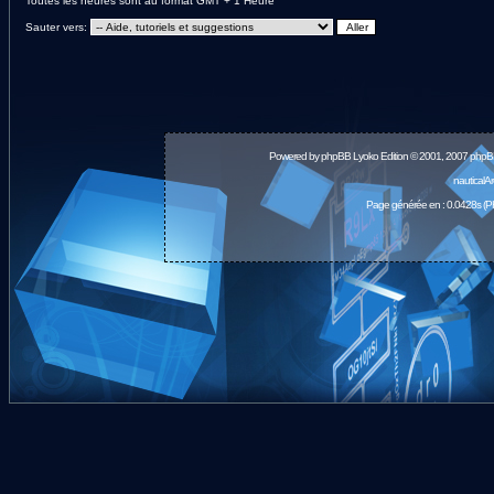
Toutes les heures sont au format GMT + 1 Heure
Sauter vers:
Powered by
phpBB
Lyoko Edition © 2001, 2007 phpB
nauticalA
Page générée en : 0.0428s (P