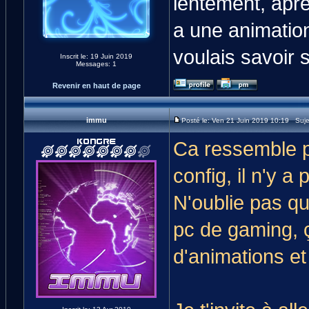
lentement, apre
a une animation 
voulais savoir s
Inscrit le: 19 Juin 2019
Messages: 1
Revenir en haut de page
immu
Posté le: Ven 21 Juin 2019 10:19 Suj
Ca ressemble p
config, il n'y 
N'oublie pas qu
pc de gaming, 
d'animations et