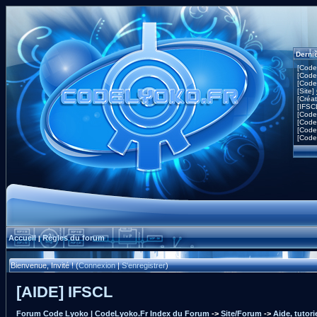
Derni
[Code
[Code
[Code
[Site]
[Créa
[IFSC
[Code
[Code
[Code
[Code
Accueil
Règles du forum
|
Bienvenue, Invité ! (
Connexion
|
S'enregistrer
)
[AIDE] IFSCL
Forum Code Lyoko | CodeLyoko.Fr Index du Forum
->
Site/Forum
->
Aide, tutor