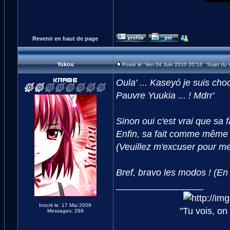
Revenir en haut de page
Yukou
Posté le: Ven 04 Juin 2010 20:14 Sujet du
Oula' ... Kaseyó je suis cho
Pauvre Yuukia ... ! Mdrr'
Sinon oui c'est vrai que sa fa
Enfin, sa fait comme même m
(Veuillez m'excuser pour mes 
Bref, bravo les modos ! (En 
_________________
Inscrit le: 17 Mai 2009
"Tu vois, on
Messages: 299