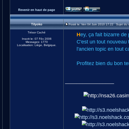
Revenir en haut de page
Tilyoko
Posté le: Ven 04 Juin 2010 17:22 Sujet du
Trésor Caché
H
ey, ça fait bizarre de 
Inscrit le: 07 Fév 2006
C'est un tout nouveau t
Messages: 1770
Localisation: Liège, Belgique.
l'ancien topic en tout ca
Profitez bien du bon te
_________________