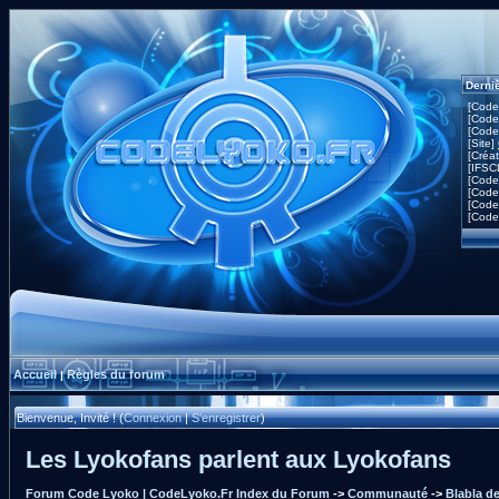
Derni
[Code
[Code
[Code
[Site]
[Créa
[IFSC
[Code
[Code
[Code
[Code
Accueil
Règles du forum
|
Bienvenue, Invité ! (
Connexion
|
S'enregistrer
)
Les Lyokofans parlent aux Lyokofans
Forum Code Lyoko | CodeLyoko.Fr Index du Forum
->
Communauté
->
Blabla d