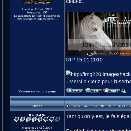
celui-ci.
_________________
Inscrit le: 11 Juin 2007
Messages: 157
Localisation: En train d'essayer de
faire revenir ce qui est perdu...
RIP 15.01.2010
- Merci a Ceriz pour l'userba
Revenir en haut de page
Dede7
Posté le: Lun 07 Juin 2010 15:07 Sujet du
Tant qu'on y est, je fais ég
Inscrit le: 06 Aoû 2007
En effet, j'ai cessé de post
Messages: 1346