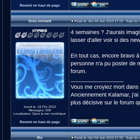
Revenir en haut de page
Gros connard
Posté le: Ven 04 Juin 2010 17:23 Sujet du
4 semaines ? J'aurais imag
lasser d'aller voir si des new
En tout cas, encore bravo à
personne n'a pu poster de m
forum.
_________________
Vous me croyiez mort dans 
Anciennement Kalamar, j'ai 
plus décisive sur le forum q
Inscrit le: 19 Fév 2010
Messages: 209
Localisation: Dans la mer numérique
Revenir en haut de page
iKo
Posté le: Ven 04 Juin 2010 17:55 Sujet du