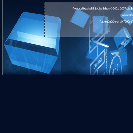
Powered by
phpBB
Lyoko Edition © 2001, 2007 phpB
nauticalA
Page générée en : 0.7299s (P