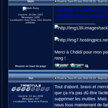
Math
Posté le: Sam 05 Juin 2010 08:16 Sujet du
Mon Dieu ! Ca fait bizarre d
Inscrit le: 30 Déc 2007
Lyokofans. Bravo pour votre 
Messages: 1196
Localisation: Avec Dora, mon héroïne
_________________
préférée.
Merci à Chdidi pour mon pac
rang !
Revenir en haut de page
Vivi
Posté le: Sam 05 Juin 2010 16:23 Sujet du
Tout d'abord, bravo et merc
que ça n'a pas dû être facile
Inscrit le: 13 Jan 2008
supprimer les inutiles. Mais 
Messages: 437
Localisation: Nord de la France
nous tous maintenant de faire