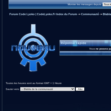
Montrer les messages depuis:
Forum Code Lyoko | CodeLyoko.Fr Index du Forum
->
Communauté
->
Blabl
Réponse rapide
Vous
ne pouvez p
Toutes les heures sont au format GMT + 1 Heure
Sauter vers: