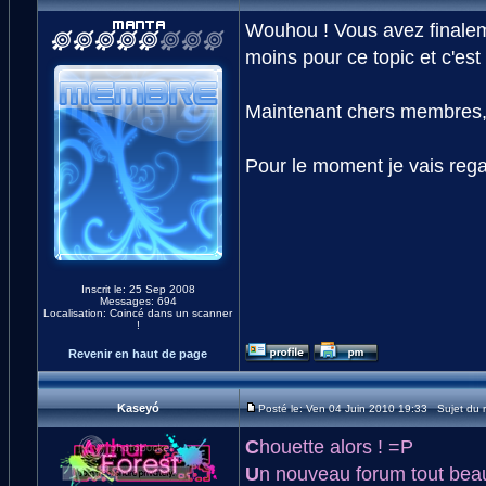
Wouhou ! Vous avez finalem
moins pour ce topic et c'es
Maintenant chers membres, à
Pour le moment je vais regar
Inscrit le: 25 Sep 2008
Messages: 694
Localisation: Coincé dans un scanner
!
Revenir en haut de page
Kaseyó
Posté le: Ven 04 Juin 2010 19:33 Sujet du
C
houette alors ! =P
U
n nouveau forum tout beau