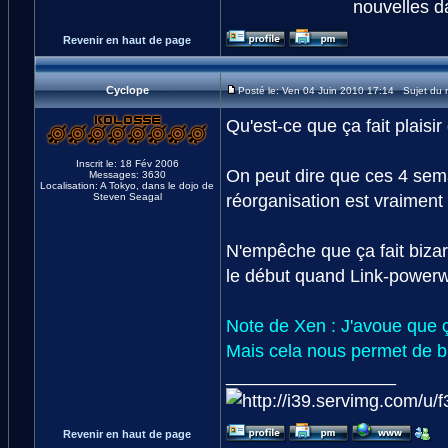
nouvelles da
Revenir en haut de page
Cyclope
Posté le: Ven 04 Juin 2010 17:14 Sujet du
Qu'est-ce que ça fait plaisir
Inscrit le: 18 Fév 2006
On peut dire que ces 4 sema
Messages: 3630
Localisation: A Tokyo, dans le dojo de
réorganisation est vraiment 
Steven Seagal
N'empêche que ça fait bizar
le début quand Link-powerwarr
Note de Xen : J'avoue que ç
Mais cela nous permet de bi
_________________
Revenir en haut de page