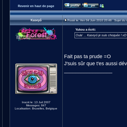
Revenir en haut de page
Kaseyó
Posté le: Ven 04 Juin 2010 20:46 Sujet du
Yukou a écrit:
Oula' ... Kaseyó je suis choquée ! xD
Fait pas ta prude =O
J'suis sûr que t'es aussi d
_________________
Inscrit le: 13 Juil 2007
Messages: 847
Localisation: Bruxelles, Belgique