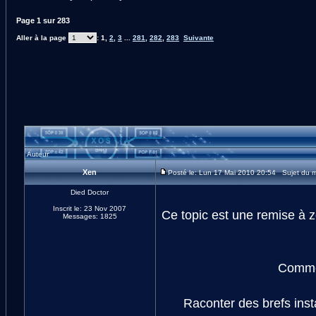
Page
1
sur
283
Aller à la page
:
1
,
2
,
3
...
281
,
282
,
283
Suivante
Auteur
Xen
Posté le: Lun 17 Mai 2010 20:54 Sujet du m
Died Doctor
Inscrit le: 23 Nov 2007
Ce topic est une remise à z
Messages: 1825
Comme 
Raconter des brefs inst