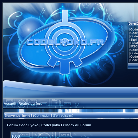
Derni
[Code
[Code
[Code
[Site]
[Créa
[IFSC
[Code
[Code
[Code
[Code
Accueil
Règles du forum
|
Bienvenue, Invité ! (
Connexion
|
S'enregistrer
)
Forum Code Lyoko | CodeLyoko.Fr Index du Forum
FAQ