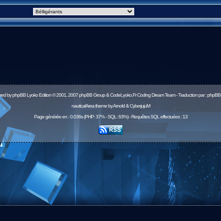
red by
phpBB
Lyoko Edition © 2001, 2007 phpBB Group & CodeLyoko.Fr Coding Dream Team - Traduction par :
phpBB-
nauticalArea theme by Arnold & CyberjujuM
Page générée en : 0.036s (PHP: 37% - SQL: 63%) - Requêtes SQL effectuées : 13