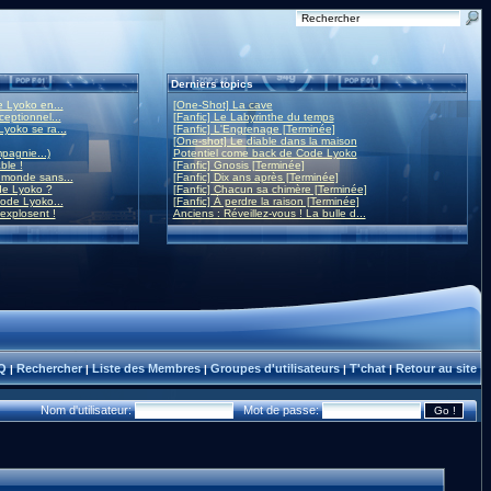
Derniers topics
 Lyoko en...
[One-Shot] La cave
eptionnel...
[Fanfic] Le Labyrinthe du temps
yoko se ra...
[Fanfic] L'Engrenage [Terminée]
[One-shot] Le diable dans la maison
mpagnie...)
Potentiel come back de Code Lyoko
ble !
[Fanfic] Gnosis [Terminée]
monde sans...
[Fanfic] Dix ans après [Terminée]
de Lyoko ?
[Fanfic] Chacun sa chimère [Terminée]
ode Lyoko...
[Fanfic] À perdre la raison [Terminée]
 explosent !
Anciens : Réveillez-vous ! La bulle d...
Q
Rechercher
Liste des Membres
Groupes d'utilisateurs
T'chat
Retour au site
|
|
|
|
|
Nom d'utilisateur:
Mot de passe: