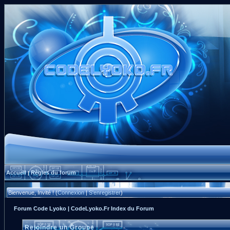
Accueil
Règles du forum
|
Bienvenue, Invité ! (
Connexion
|
S'enregistrer
)
Forum Code Lyoko | CodeLyoko.Fr Index du Forum
Rejoindre un Groupe