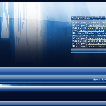
Dernières news
[Code Lyoko]
La suite de Code
[Code Lyoko]
Une émission exc
[Code Lyoko]
L'OST de Code L
[Site]
Code Lyoko a 21 ans !
[Créations]
10 millions ! (et co
[IFSCL]
L'IFSCL 4.6.X est joua
[Code Lyoko]
Un « nouveau » 
[Code Lyoko]
Le retour de Co
[Code Lyoko]
Les 20 ans de C
[Code Lyoko]
Les fans projets
News
FA
|