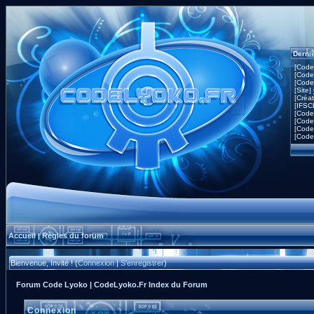
Derni
[Code
[Code
[Code
[Site]
[Créa
[IFSC
[Code
[Code
[Code
[Code
Accueil
Règles du forum
|
Bienvenue, Invité ! (
Connexion
|
S'enregistrer
)
Forum Code Lyoko | CodeLyoko.Fr Index du Forum
Connexion