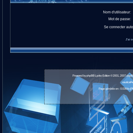
Nom d'utilisateur:
Mot de passe:
Se connecter aut
J'ai 
Powered by
phpBB
Lyoko Edition © 2001, 2007 phpB
nauticalA
Page générée en : 0.0364s (P