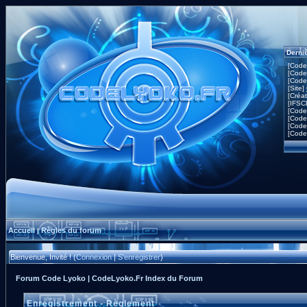
Derni
[Code
[Code
[Code
[Site]
[Créa
[IFSC
[Code
[Code
[Code
[Code
Accueil
Règles du forum
|
Bienvenue, Invité ! (
Connexion
|
S'enregistrer
)
Forum Code Lyoko | CodeLyoko.Fr Index du Forum
Enregistrement - Règlement