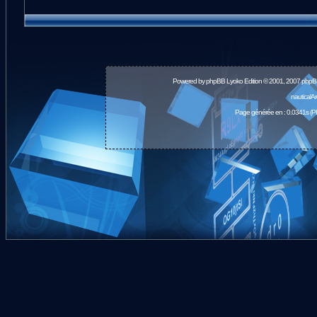
Powered by
phpBB
Lyoko Edition © 2001, 2007 phpB
nauticalA
Page générée en : 0.0341s (P