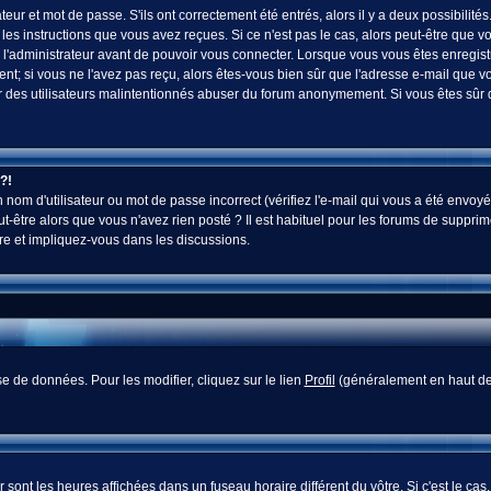
ur et mot de passe. S'ils ont correctement été entrés, alors il y a deux possibilités
es instructions que vous avez reçues. Si ce n'est pas le cas, alors peut-être que v
 l'administrateur avant de pouvoir vous connecter. Lorsque vous vous êtes enregistr
vent; si vous ne l'avez pas reçu, alors êtes-vous bien sûr que l'adresse e-mail que v
 voir des utilisateurs malintentionnés abuser du forum anonymement. Si vous êtes sûr
?!
nom d'utilisateur ou mot de passe incorrect (vérifiez l'e-mail qui vous a été envoyé
-être alors que vous n'avez rien posté ? Il est habituel pour les forums de supprim
re et impliquez-vous dans les discussions.
e de données. Pour les modifier, cliquez sur le lien
Profil
(généralement en haut des
sont les heures affichées dans un fuseau horaire différent du vôtre. Si c'est le cas