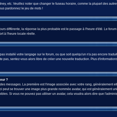
ey, etc. Veuillez noter que changer le fuseau horaire, comme la plupart des autres 
 vous pardonnez le jeu de mots !
jours différente, la réponse la plus probable est le passage à l'heure d'été. Le foru
rt à l'heure locale réelle.
a pas installé votre langage sur le forum, ou que soit quelqu'un n'a pas encore tra
iste pas, sentez-vous alors libre de créer une nouvelle traduction. Plus d'informatio
eur ?
ez des messages. La première est l'image associée avec votre rang, généralement el
-ci peut se trouver une image plus grande nommée avatar, qui est généralement uniq
onibles. Si vous ne pouvez pas utiliser un avatar, cela voudra alors dire que l'admi