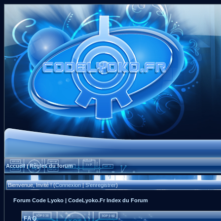
Accueil
Règles du forum
|
Bienvenue, Invité ! (
Connexion
|
S'enregistrer
)
Forum Code Lyoko | CodeLyoko.Fr Index du Forum
FAQ