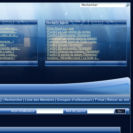
Derniers topics
 Lyoko en...
[One-Shot] La cave
eptionnel...
[Fanfic] Le Labyrinthe du temps
yoko se ra...
[Fanfic] L'Engrenage [Terminée]
[One-shot] Le diable dans la maison
mpagnie...)
Potentiel come back de Code Lyoko
ble !
[Fanfic] Gnosis [Terminée]
monde sans...
[Fanfic] Dix ans après [Terminée]
de Lyoko ?
[Fanfic] Chacun sa chimère [Terminée]
ode Lyoko...
[Fanfic] À perdre la raison [Terminée]
 explosent !
Anciens : Réveillez-vous ! La bulle d...
Q
Rechercher
Liste des Membres
Groupes d'utilisateurs
T'chat
Retour au site
|
|
|
|
|
Nom d'utilisateur:
Mot de passe: