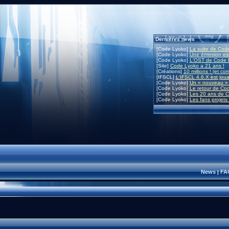
Dernières news
[Code Lyoko]
La suite de Code
[Code Lyoko]
Une émission exc
[Code Lyoko]
L'OST de Code L
[Site]
Code Lyoko a 21 ans !
[Créations]
10 millions ! (et co
[IFSCL]
L'IFSCL 4.6.X est joua
[Code Lyoko]
Un « nouveau » 
[Code Lyoko]
Le retour de Co
[Code Lyoko]
Les 20 ans de C
[Code Lyoko]
Les fans projets
News
FA
|