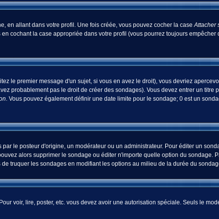
, en allant dans votre profil. Une fois créée, vous pouvez cocher la case
Attacher 
 en cochant la case appropriée dans votre profil (vous pourrez toujours empêcher d
tez le premier message d'un sujet, si vous en avez le droit), vous devriez apercevo
avez probablement pas le droit de créer des sondages). Vous devez entrer un titre 
ion
. Vous pouvez également définir une date limite pour le sondage; 0 est un sondage
 le posteur d'origine, un modérateur ou un administrateur. Pour éditer un sondage
pouvez alors supprimer le sondage ou éditer n'importe quelle option du sondage. Pa
ns de truquer les sondages en modifiant les options au milieu de la durée du sondag
 Pour voir, lire, poster, etc. vous devez avoir une autorisation spéciale. Seuls le m