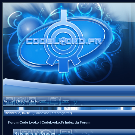
Accueil
Règles du forum
|
Bienvenue, Invité ! (
Connexion
|
S'enregistrer
)
Forum Code Lyoko | CodeLyoko.Fr Index du Forum
Rejoindre un Groupe