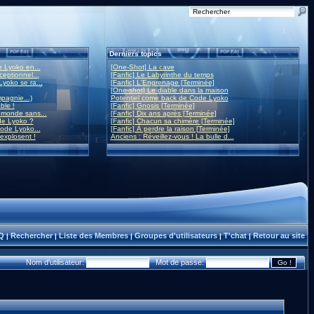
Derniers topics
 Lyoko en...
[One-Shot] La cave
eptionnel...
[Fanfic] Le Labyrinthe du temps
yoko se ra...
[Fanfic] L'Engrenage [Terminée]
[One-shot] Le diable dans la maison
mpagnie...)
Potentiel come back de Code Lyoko
ble !
[Fanfic] Gnosis [Terminée]
monde sans...
[Fanfic] Dix ans après [Terminée]
de Lyoko ?
[Fanfic] Chacun sa chimère [Terminée]
ode Lyoko...
[Fanfic] À perdre la raison [Terminée]
 explosent !
Anciens : Réveillez-vous ! La bulle d...
Q
Rechercher
Liste des Membres
Groupes d'utilisateurs
T'chat
Retour au site
|
|
|
|
|
Nom d'utilisateur:
Mot de passe: