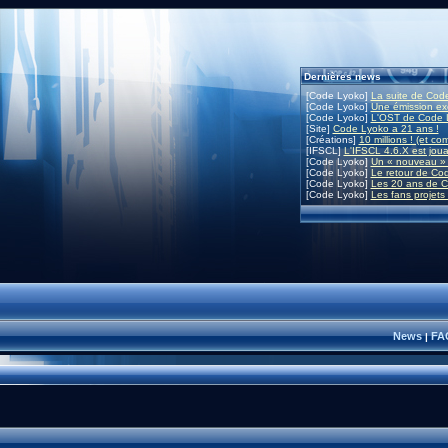
Dernières news
[Code Lyoko]
La suite de Code
[Code Lyoko]
Une émission exc
[Code Lyoko]
L'OST de Code L
[Site]
Code Lyoko a 21 ans !
[Créations]
10 millions ! (et co
[IFSCL]
L'IFSCL 4.6.X est joua
[Code Lyoko]
Un « nouveau » 
[Code Lyoko]
Le retour de Co
[Code Lyoko]
Les 20 ans de C
[Code Lyoko]
Les fans projets
News
FA
|