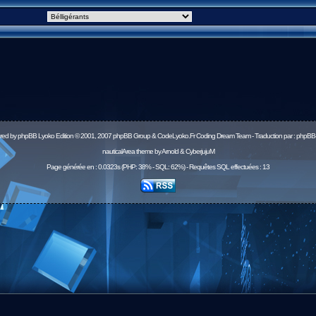
red by
phpBB
Lyoko Edition © 2001, 2007 phpBB Group & CodeLyoko.Fr Coding Dream Team - Traduction par :
phpBB-
nauticalArea theme by Arnold & CyberjujuM
Page générée en : 0.0323s (PHP: 38% - SQL: 62%) - Requêtes SQL effectuées : 13