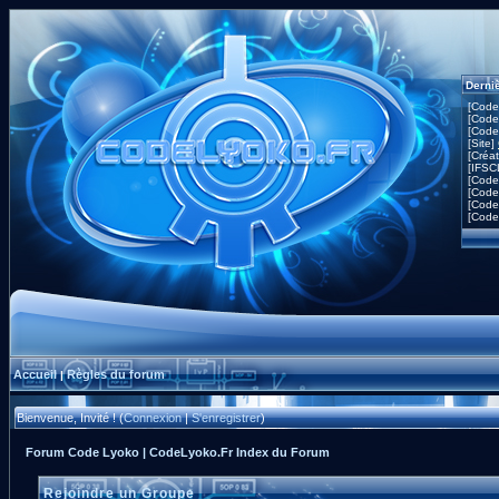
Derni
[Code
[Code
[Code
[Site]
[Créa
[IFSC
[Code
[Code
[Code
[Code
Accueil
Règles du forum
|
Bienvenue, Invité ! (
Connexion
|
S'enregistrer
)
Forum Code Lyoko | CodeLyoko.Fr Index du Forum
Rejoindre un Groupe