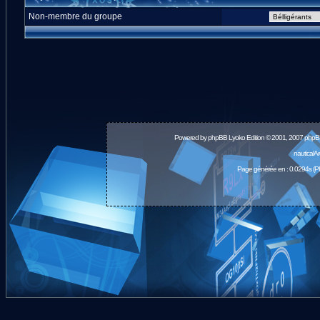
Non-membre du groupe
Powered by
phpBB
Lyoko Edition © 2001, 2007 phpB
nauticalA
Page générée en : 0.0294s (P