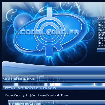
Derni
[Code
[Code
[Code
[Site]
[Créa
[IFSC
[Code
[Code
[Code
[Code
Accueil
Règles du forum
|
Bienvenue, Invité ! (
Connexion
|
S'enregistrer
)
Forum Code Lyoko | CodeLyoko.Fr Index du Forum
Rejoindre un Groupe