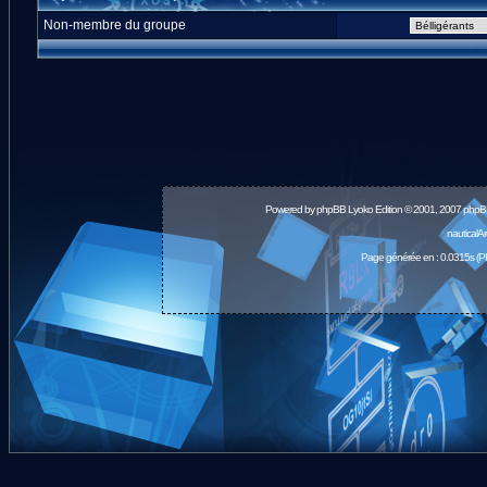
Non-membre du groupe
Powered by
phpBB
Lyoko Edition © 2001, 2007 phpB
nauticalA
Page générée en : 0.0315s (P