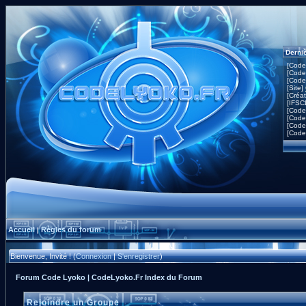
Derni
[Code
[Code
[Code
[Site]
[Créa
[IFSC
[Code
[Code
[Code
[Code
Accueil
Règles du forum
|
Bienvenue, Invité ! (
Connexion
|
S'enregistrer
)
Forum Code Lyoko | CodeLyoko.Fr Index du Forum
Rejoindre un Groupe