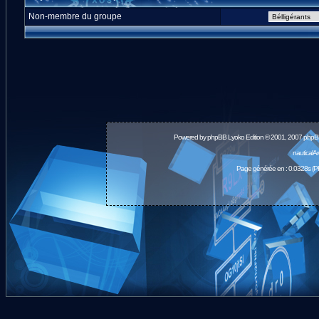
Non-membre du groupe
Powered by
phpBB
Lyoko Edition © 2001, 2007 phpB
nauticalA
Page générée en : 0.0328s (P