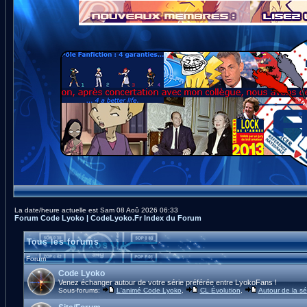
La date/heure actuelle est Sam 08 Aoû 2026 06:33
Forum Code Lyoko | CodeLyoko.Fr Index du Forum
Tous les forums
Forum
Code Lyoko
Venez échanger autour de votre série préférée entre LyokoFans !
Sous-forums:
L'animé Code Lyoko
,
CL Évolution
,
Autour de la sé