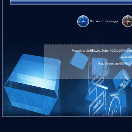
Nouveaux messages
Powered by
phpBB
Lyoko Edition © 2001, 2007 phpB
nauticalA
Page générée en : 0.0691s (P