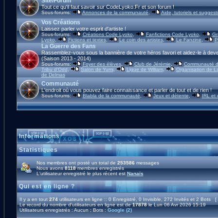
Site/Forum
Tout ce qu'il faut savoir sur CodeLyoko.Fr et son forum !
Sous-forums:
Annonces de la communauté
,
Aide, tutoriels et suggest
Vos Créations
Laissez parler votre esprit d'artiste !
Sous-forums:
Créations Code Lyoko
,
Fanfictions Code Lyoko
,
Gr
Lyoko
,
Fictions et textes
,
Le coin des artistes
,
Le Fanzine
,
P
La Guerre des Fans
Rassemblez-vous sous la bannière de votre héros favori et aidez-le à deve
(Saison 2013 - 2014)
Sous-forums:
Foyer des élèves
,
Club de Jérémie
,
Communauté d'
Tribu d'Odd
,
Salon de Yumi
,
Ligue de William
,
Organisation de L
de Delmas
Communauté
L'endroit où vous pouvez faire connaissance et parler de tout et de rien !
Sous-forums:
Blabla de la communauté
,
Jeux et détente
,
IRL et
Informations
Statistiques
Nos membres ont posté un total de
253586
messages
Nous avons
8118
membres enregistrés
L'utilisateur enregistré le plus récent est
Nanaïs
Qui est en ligne ?
Il y a en tout
274
utilisateurs en ligne :: 0 Enregistré, 0 Invisible, 272 Invités et 2 Bots [
Le record du nombre d'utilisateurs en ligne est de
17878
le Lun 06 Avr 2026 15:19
Utilisateurs enregistrés : Aucun ; Bots :
Google (2)