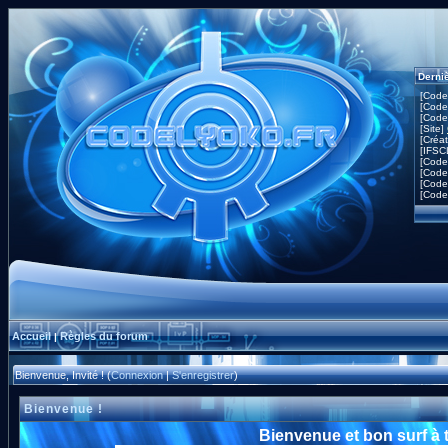
Derni
[Code
[Code
[Code
[Site]
[Créa
[IFSC
[Code
[Code
[Code
[Code
Accueil
Règles du forum
|
Bienvenue, Invité ! (
Connexion
|
S'enregistrer
)
Bienvenue !
Bienvenue et bon surf à 