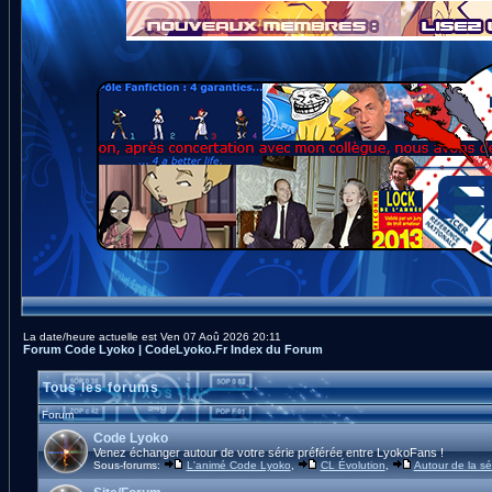
La date/heure actuelle est Ven 07 Aoû 2026 20:11
Forum Code Lyoko | CodeLyoko.Fr Index du Forum
Tous les forums
Forum
Code Lyoko
Venez échanger autour de votre série préférée entre LyokoFans !
Sous-forums:
L'animé Code Lyoko
,
CL Évolution
,
Autour de la sé