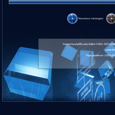
Nouveaux messages
Powered by
phpBB
Lyoko Edition © 2001, 2007 phpB
nauticalA
Page générée en : 0.067s (PH