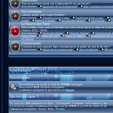
Site/Forum
Tout ce qu'il faut savoir sur CodeLyoko.Fr et son forum !
Sous-forums:
Annonces de la communauté
,
Aide, tutoriels et suggest
Vos Créations
Laissez parler votre esprit d'artiste !
Sous-forums:
Créations Code Lyoko
,
Fanfictions Code Lyoko
,
Gr
Lyoko
,
Fictions et textes
,
Le coin des artistes
,
Le Fanzine
,
P
La Guerre des Fans
Rassemblez-vous sous la bannière de votre héros favori et aidez-le à deve
(Saison 2013 - 2014)
Sous-forums:
Foyer des élèves
,
Club de Jérémie
,
Communauté d'
Tribu d'Odd
,
Salon de Yumi
,
Ligue de William
,
Organisation de L
de Delmas
Communauté
L'endroit où vous pouvez faire connaissance et parler de tout et de rien !
Sous-forums:
Blabla de la communauté
,
Jeux et détente
,
IRL et
Informations
Statistiques
Nos membres ont posté un total de
253586
messages
Nous avons
8118
membres enregistrés
L'utilisateur enregistré le plus récent est
Nanaïs
Qui est en ligne ?
Il y a en tout
150
utilisateurs en ligne :: 0 Enregistré, 0 Invisible, 149 Invités et 1 Bot [
A
Le record du nombre d'utilisateurs en ligne est de
17878
le Lun 06 Avr 2026 15:19
Utilisateurs enregistrés : Aucun ; Bots :
Google