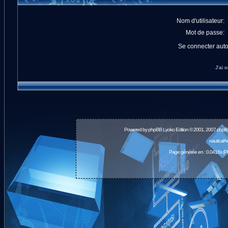
Nom d'utilisateur:
Mot de passe:
Se connecter aut
J'ai 
Powered by
phpBB
Lyoko Edition © 2001, 2007 phpB
nauticalA
Page générée en : 0.0416s (P