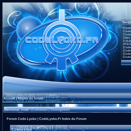
Derni
[Code
[Code
[Code
[Site]
[Créa
[IFSC
[Code
[Code
[Code
[Code
Accueil
Règles du forum
|
Bienvenue, Invité ! (
Connexion
|
S'enregistrer
)
Forum Code Lyoko | CodeLyoko.Fr Index du Forum
Connexion