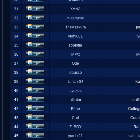
30
Aelita007
31
XANA
32
miss lyoko
33
TheAsakura
pa
34
yumi001
l
35
sophitia
36
M@x
M
37
Odé
38
obusco
39
Ulrich-34
Ka
40
Lyokos
41
alliator
touff
42
Béné
Collèg
43
Carl
Cour
44
Z_BOY
Ra
45
yumi+21
saint 