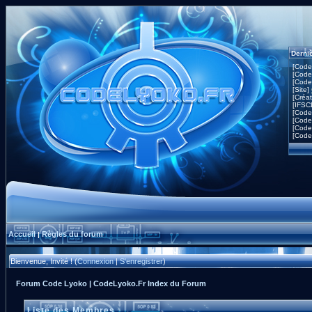
Derni
[Code
[Code
[Code
[Site]
[Créa
[IFSC
[Code
[Code
[Code
[Code
Accueil
Règles du forum
|
Bienvenue, Invité ! (
Connexion
|
S'enregistrer
)
Forum Code Lyoko | CodeLyoko.Fr Index du Forum
Liste des Membres