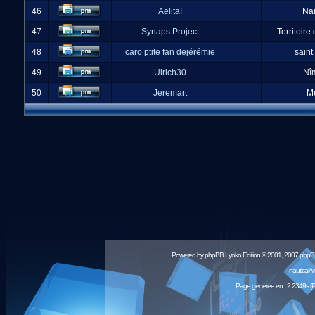
46
Aelita!
Na
47
Synaps Project
Territoire
48
caro ptite fan dejérémie
saint
49
Ulrich30
Nî
50
Jeremart
M
Powered by
phpBB
Lyoko Edition © 2001, 2007 phpB
nauticalA
Page générée en : 2.2349s (P