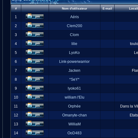
#
Nom d'utilisateur
E-mail
Local
1
Aéris
2
Clem200
3
Clom
4
lilie
toul
5
LyoKo
L
6
Link-powerwarrior
7
Jacken
Fla
8
*SeY*
9
lyoko61
10
william l'Elu
11
Orphée
Dans la Vi
12
Omanyte-chan
Etat
13
WilliaM
14
OoD483