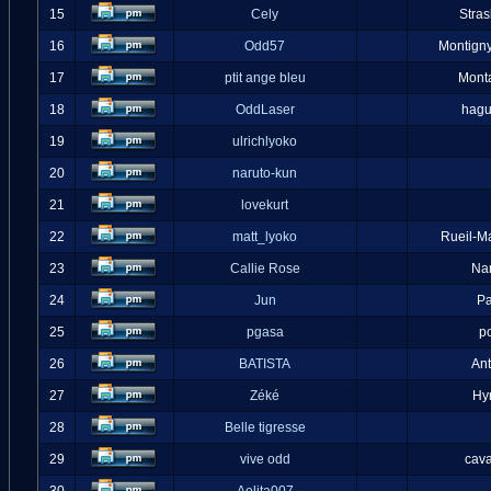
15
Cely
Stra
16
Odd57
Montigny
17
ptit ange bleu
Mont
18
OddLaser
hag
19
ulrichlyoko
20
naruto-kun
21
lovekurt
22
matt_lyoko
Rueil-M
23
Callie Rose
Na
24
Jun
Pa
25
pgasa
p
26
BATISTA
An
27
Zéké
Hy
28
Belle tigresse
29
vive odd
cava