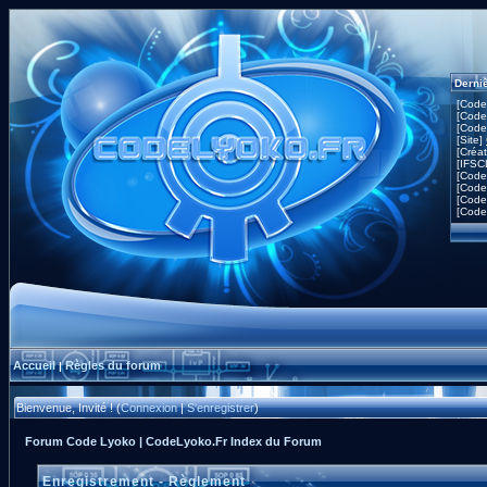
Derni
[Code
[Code
[Code
[Site]
[Créa
[IFSC
[Code
[Code
[Code
[Code
Accueil
Règles du forum
|
Bienvenue, Invité ! (
Connexion
|
S'enregistrer
)
Forum Code Lyoko | CodeLyoko.Fr Index du Forum
Enregistrement - Règlement