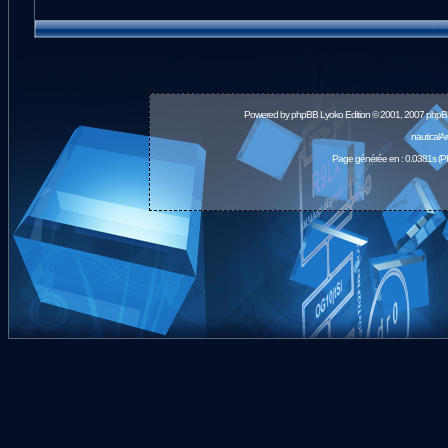
Powered by
phpBB
Lyoko Edition © 2001, 2007 phpB
nauticalA
Page générée en : 0.0381s (P