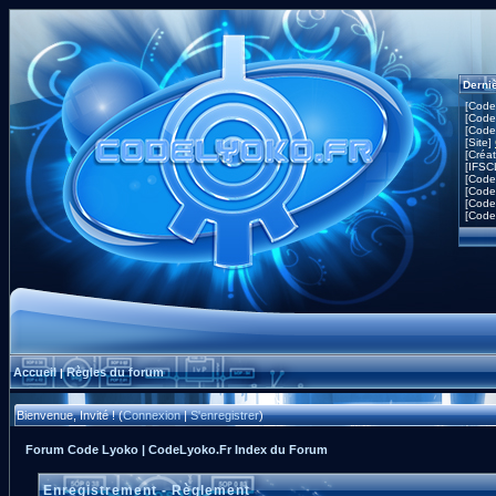
Derni
[Code
[Code
[Code
[Site]
[Créa
[IFSC
[Code
[Code
[Code
[Code
Accueil
Règles du forum
|
Bienvenue, Invité ! (
Connexion
|
S'enregistrer
)
Forum Code Lyoko | CodeLyoko.Fr Index du Forum
Enregistrement - Règlement