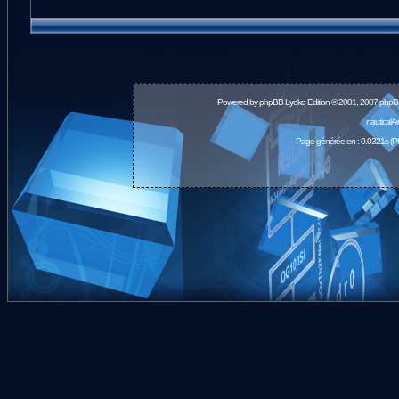
Powered by
phpBB
Lyoko Edition © 2001, 2007 phpB
nauticalA
Page générée en : 0.0321s (P