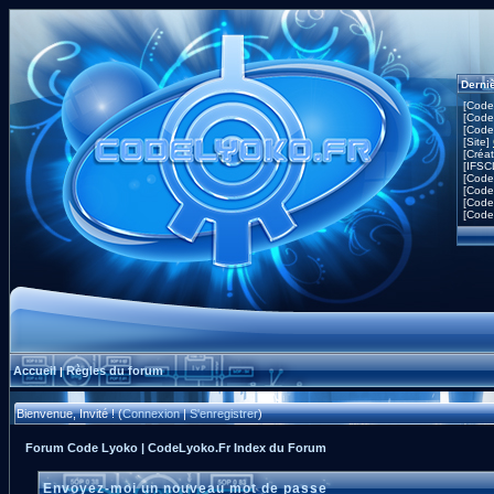
Derni
[Code
[Code
[Code
[Site]
[Créa
[IFSC
[Code
[Code
[Code
[Code
Accueil
Règles du forum
|
Bienvenue, Invité ! (
Connexion
|
S'enregistrer
)
Forum Code Lyoko | CodeLyoko.Fr Index du Forum
Envoyez-moi un nouveau mot de passe