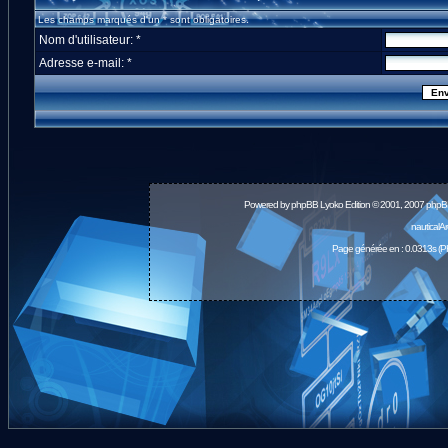
Les champs marqués d'un * sont obligatoires.
Nom d'utilisateur: *
Adresse e-mail: *
Powered by
phpBB
Lyoko Edition © 2001, 2007 phpB
nauticalA
Page générée en : 0.0313s (P