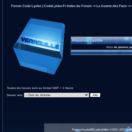
Forum Code Lyoko | CodeLyoko.Fr Index du Forum
->
La Guerre des Fans
->
Réponse rapide
Vous
ne pouvez p
Toutes les heures sont au format GMT + 1 Heure
Sauter vers:
Powered by
phpBB
Lyoko Edition © 2001, 2007 phpB