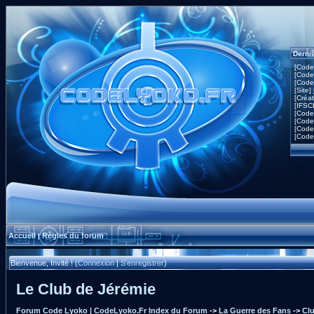
Derni
[Code
[Code
[Code
[Site]
[Créa
[IFSC
[Code
[Code
[Code
[Code
Accueil
Règles du forum
|
Bienvenue, Invité ! (
Connexion
|
S'enregistrer
)
Le Club de Jérémie
Forum Code Lyoko | CodeLyoko.Fr Index du Forum
->
La Guerre des Fans
->
Clu