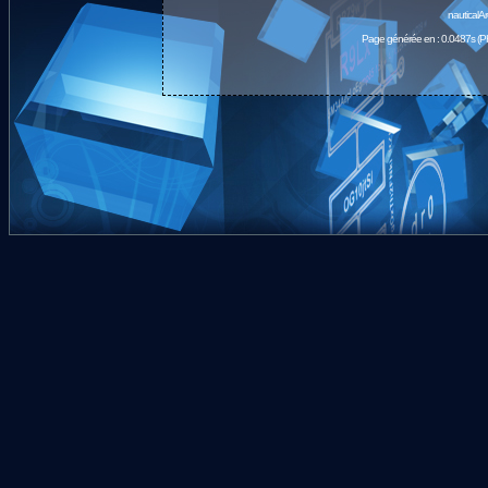
nauticalA
Page générée en : 0.0487s (P