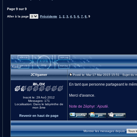
Page
9
sur
9
Aller à la page
:
Précédente
1
,
2
,
3
,
4
,
5
,
6
,
7
,
8
,
9
Auteur
JCVgamer
Posté le: Mar 17 Mar 2015 15:51 Sujet du
En tant que personne partageant le même 
Merci d'avance.
Inscrit le: 29 Aoû 2012
Messages: 171
Localisation: Dans le labyrinthe de
Note de Zéphyr : Ajouté.
mon âme
Revenir en haut de page
Montrer les messages depuis: