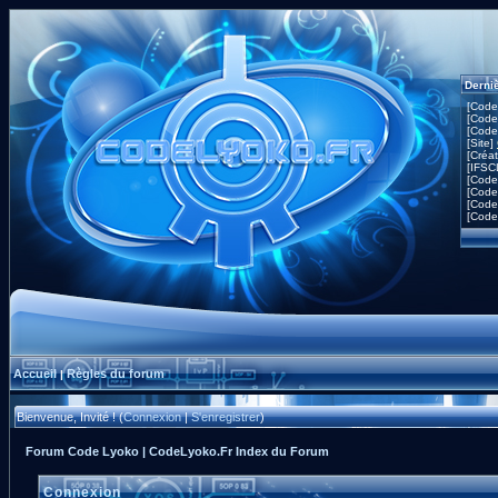
Derni
[Code
[Code
[Code
[Site]
[Créa
[IFSC
[Code
[Code
[Code
[Code
Accueil
Règles du forum
|
Bienvenue, Invité ! (
Connexion
|
S'enregistrer
)
Forum Code Lyoko | CodeLyoko.Fr Index du Forum
Connexion