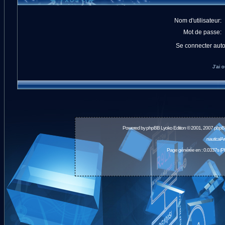
Nom d'utilisateur:
Mot de passe:
Se connecter aut
J'ai 
Powered by
phpBB
Lyoko Edition © 2001, 2007 phpB
nauticalA
Page générée en : 0.0337s (P