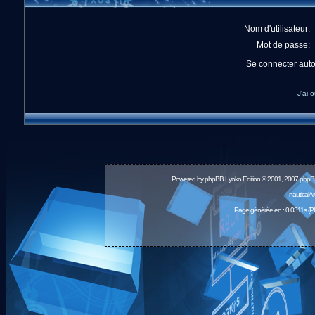
Nom d'utilisateur:
Mot de passe:
Se connecter aut
J'ai 
Powered by
phpBB
Lyoko Edition © 2001, 2007 phpB
nauticalA
Page générée en : 0.0311s (P