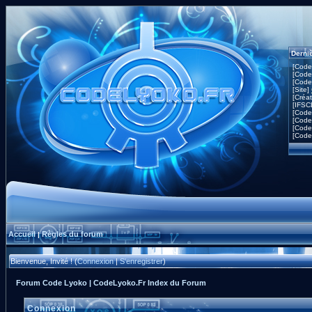
Derni
[Code
[Code
[Code
[Site]
[Créa
[IFSC
[Code
[Code
[Code
[Code
Accueil
Règles du forum
|
Bienvenue, Invité ! (
Connexion
|
S'enregistrer
)
Forum Code Lyoko | CodeLyoko.Fr Index du Forum
Connexion