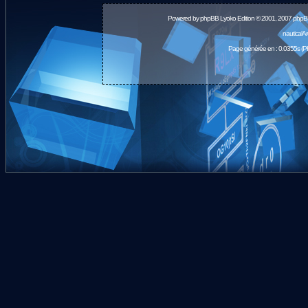
Powered by
phpBB
Lyoko Edition © 2001, 2007 phpB
nauticalA
Page générée en : 0.0355s (P