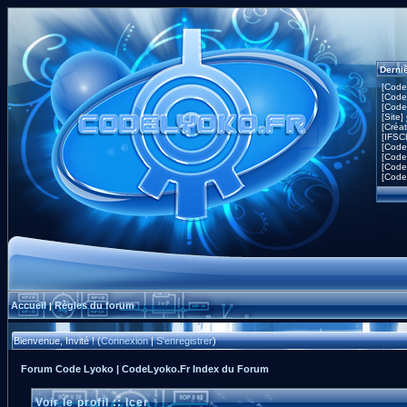
Derni
[Code
[Code
[Code
[Site]
[Créa
[IFSC
[Code
[Code
[Code
[Code
Accueil
Règles du forum
|
Bienvenue, Invité ! (
Connexion
|
S'enregistrer
)
Forum Code Lyoko | CodeLyoko.Fr Index du Forum
Voir le profil :: Icer