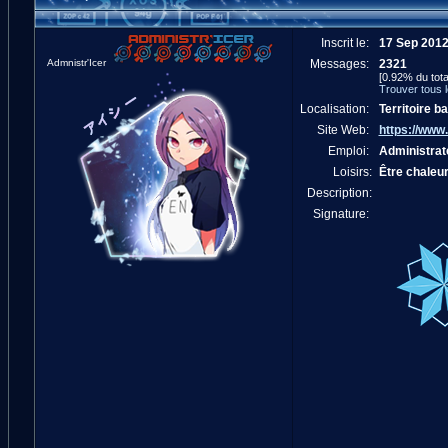
Inscrit le:
17 Sep 201
Admnistr'Icer
Messages:
2321
[0.92% du tota
Trouver tous 
Localisation:
Territoire b
Site Web:
https://www.
Emploi:
Administrat
Loisirs:
Être chaleu
Description:
Signature: