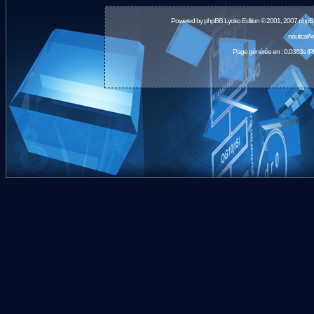
Powered by
phpBB
Lyoko Edition © 2001, 2007 phpB
nauticalA
Page générée en : 0.0363s (P