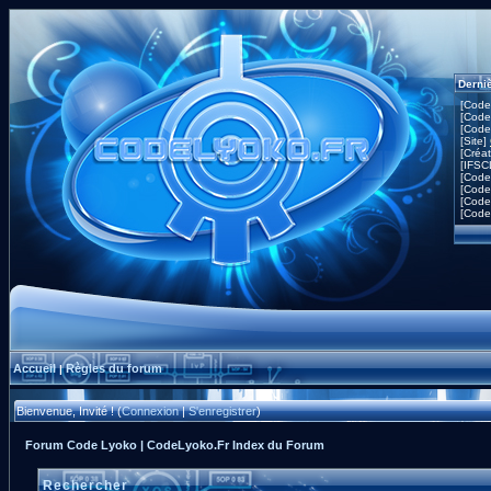
Derni
[Code
[Code
[Code
[Site]
[Créa
[IFSC
[Code
[Code
[Code
[Code
Accueil
Règles du forum
|
Bienvenue, Invité ! (
Connexion
|
S'enregistrer
)
Forum Code Lyoko | CodeLyoko.Fr Index du Forum
Rechercher