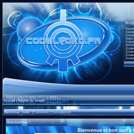
Derni
[Code
[Code
[Code
[Site]
[Créa
[IFSC
[Code
[Code
[Code
[Code
Accueil
Règles du forum
|
Bienvenue, Invité ! (
Connexion
|
S'enregistrer
)
Bienvenue !
Bienvenue et bon surf à 