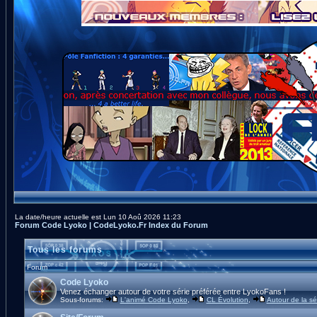
La date/heure actuelle est Lun 10 Aoû 2026 11:23
Forum Code Lyoko | CodeLyoko.Fr Index du Forum
Tous les forums
Forum
Code Lyoko
Venez échanger autour de votre série préférée entre LyokoFans !
Sous-forums:
L'animé Code Lyoko
,
CL Évolution
,
Autour de la sé