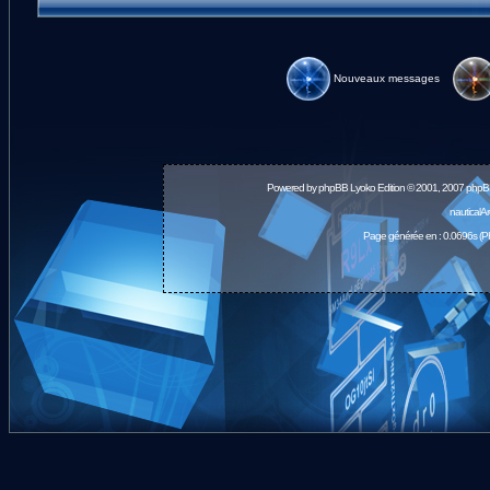
Nouveaux messages
Powered by
phpBB
Lyoko Edition © 2001, 2007 phpB
nauticalA
Page générée en : 0.0696s (P