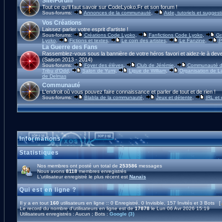
Site/Forum
Tout ce qu'il faut savoir sur CodeLyoko.Fr et son forum !
Sous-forums:
Annonces de la communauté
,
Aide, tutoriels et suggest
Vos Créations
Laissez parler votre esprit d'artiste !
Sous-forums:
Créations Code Lyoko
,
Fanfictions Code Lyoko
,
Gr
Lyoko
,
Fictions et textes
,
Le coin des artistes
,
Le Fanzine
,
P
La Guerre des Fans
Rassemblez-vous sous la bannière de votre héros favori et aidez-le à deve
(Saison 2013 - 2014)
Sous-forums:
Foyer des élèves
,
Club de Jérémie
,
Communauté d'
Tribu d'Odd
,
Salon de Yumi
,
Ligue de William
,
Organisation de L
de Delmas
Communauté
L'endroit où vous pouvez faire connaissance et parler de tout et de rien !
Sous-forums:
Blabla de la communauté
,
Jeux et détente
,
IRL et
Informations
Statistiques
Nos membres ont posté un total de
253586
messages
Nous avons
8118
membres enregistrés
L'utilisateur enregistré le plus récent est
Nanaïs
Qui est en ligne ?
Il y a en tout
160
utilisateurs en ligne :: 0 Enregistré, 0 Invisible, 157 Invités et 3 Bots [
Le record du nombre d'utilisateurs en ligne est de
17878
le Lun 06 Avr 2026 15:19
Utilisateurs enregistrés : Aucun ; Bots :
Google (3)