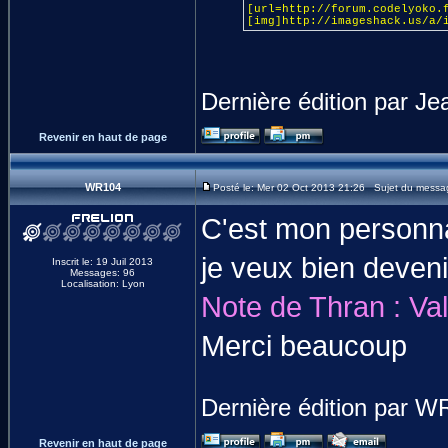
[url=http://forum.codelyoko.
[img]http://imageshack.us/a/
Dernière édition par Je
Revenir en haut de page
WR104
Posté le: Mer 02 Oct 2013 21:26 Sujet du messa
C'est mon personnag
je veux bien deven
Inscrit le: 19 Juil 2013
Messages: 96
Localisation: Lyon
Note de Thran : Val
Merci beaucoup
Dernière édition par WR
Revenir en haut de page