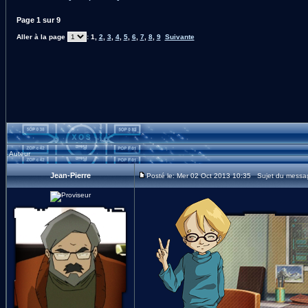
Page
1
sur
9
Aller à la page
:
1
,
2
,
3
,
4
,
5
,
6
,
7
,
8
,
9
Suivante
Auteur
Jean-Pierre
Posté le: Mer 02 Oct 2013 10:35 Sujet du messa