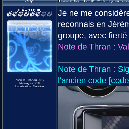
ZaRyu
Posté le: Mer 02 Oct 2013 21:35 Sujet du messa
Je ne me considère
reconnais en Jérémi
groupe, avec fierté 
Note de Thran : Val
_______________
Note de Thran : Si
l'ancien code [code
Inscrit le: 19 Aoû 2012
Messages: 910
Localisation: Finistère