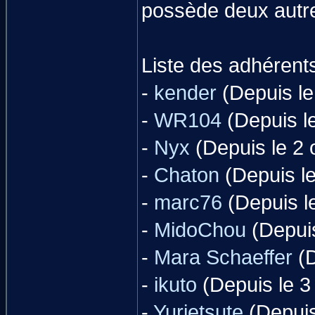
possède deux autre
Liste des adhérents
-
kender
(Depuis le
-
WR104
(Depuis l
-
Nyx
(Depuis le 2 
-
Chaton
(Depuis le
-
marc76
(Depuis l
-
MidoChou
(Depuis
-
Mara Schaeffer
(D
-
ikuto
(Depuis le 3
-
Yurietsute
(Depuis