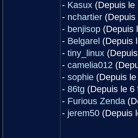
-
Kasux
(Depuis le
-
nchartier
(Depuis 
-
benjisop
(Depuis l
-
Belgarel
(Depuis l
-
tiny_linux
(Depuis 
-
camelia012
(Depui
-
sophie
(Depuis le 
-
86tg
(Depuis le 6 
-
Furious Zenda
(De
-
jerem50
(Depuis l