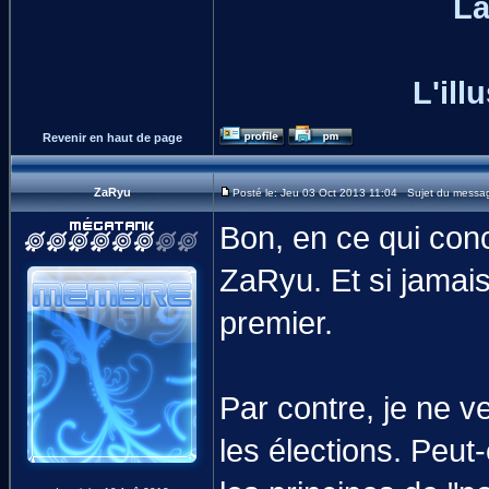
La
L'ill
Revenir en haut de page
ZaRyu
Posté le: Jeu 03 Oct 2013 11:04 Sujet du messa
Bon, en ce qui co
ZaRyu. Et si jamais
premier.
Par contre, je ne v
les élections. Peut-