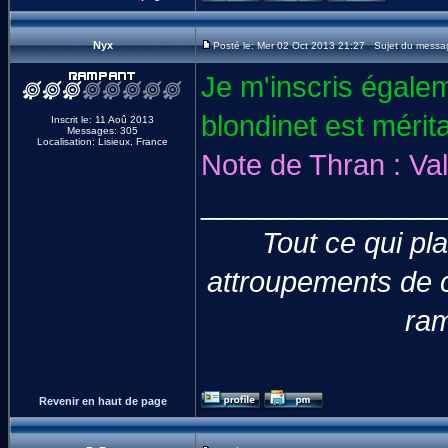
Nyx
Posté le: Mer 02 Oct 2013 21:27 Sujet du messa
Je m'inscris égalem
blondinet est mérita
Inscrit le: 11 Aoû 2013
Messages: 305
Localisation: Lisieux, France
Note de Thran : Val
_______________
Tout ce qui pla
attroupements de c
ram
Revenir en haut de page