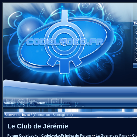
D
[
[
[
[
[
[
[
[
[
[
Accueil
Règles du forum
|
Bienvenue, Invité ! (
Connexion
|
S'enregistrer
)
Le Club de Jérémie
Forum Code Lyoko | CodeLyoko.Fr Index du Forum
->
La Guerre des Fans
->
Cl