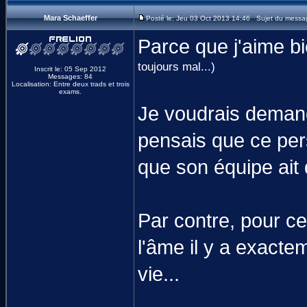
Mara Schaeffer
Posté le: Jeu 03 Oct 2013 14:46 Sujet du messa
Parce que j'aime 
toujours mal...)
Inscrit le: 05 Sep 2012
Messages: 84
Localisation: Entre deux trads et trois
exams.
Je voudrais demand
pensais que ce per
que son équipe ai
Par contre, pour c
l'âme il y a exact
vie...