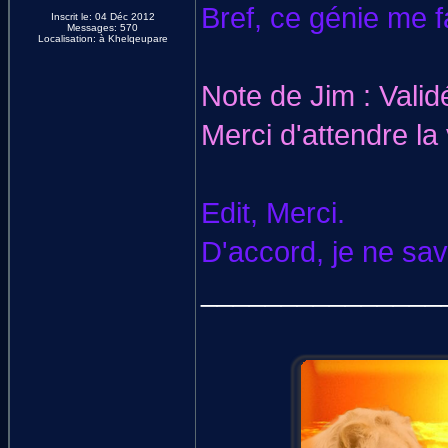
Bref, ce génie me fa
Inscrit le: 04 Déc 2012
Messages: 570
Localisation: à Khelqeupare
Note de Jim : Valid
Merci d'attendre la 
Edit, Merci.
D'accord, je ne sav
_______________