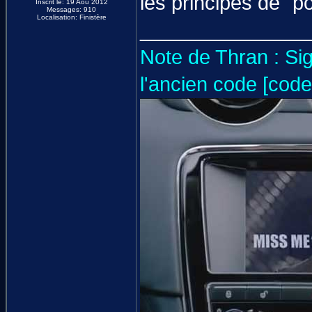
les principes de "po
Inscrit le: 19 Aoû 2012
Messages: 910
Localisation: Finistère
_______________
Note de Thran : Si
l'ancien code [code