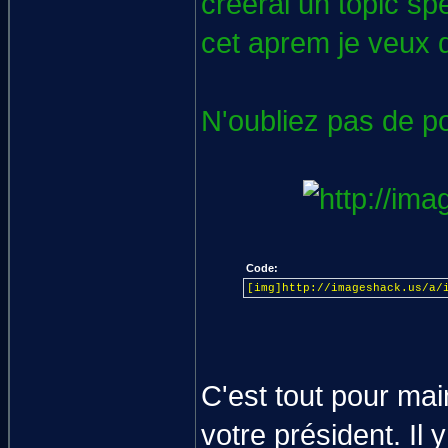
créerai un topic sp
cet aprem je veux d
N'oubliez pas de po
Code:
[img]http://imageshack.us/a/
C'est tout pour mai
votre président. Il 