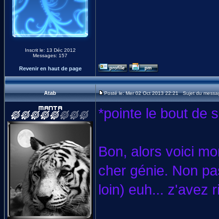
Inscrit le: 13 Déc 2012
Messages: 157
Revenir en haut de page
Atab
Posté le: Mer 02 Oct 2013 22:21 Sujet du messa
*pointe le bout de s
Bon, alors voici mo
cher génie. Non pa
loin) euh... z'avez 