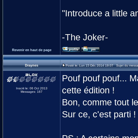
"Introduce a littl
-The Joker-
Revenir en haut de page
Draynes
Posté le: Lun 15 Déc 2014 19:07 Sujet du mess
Pouf pouf pouf... M
cette édition !
Inscrit le: 06 Oct 2013
Messages: 167
Bon, comme tout le 
Sur ce, c'est parti !