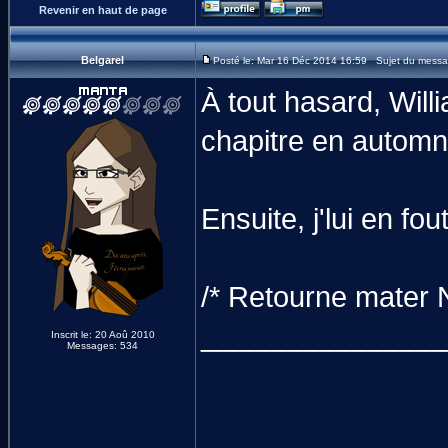
Revenir en haut de page
Belgarel
Posté le: Mar 16 Déc 2014 16:59 Sujet du messa
À tout hasard, Will
chapitre en automn
Ensuite, j'lui en fou
/* Retourne mater 
_______________
Inscrit le: 20 Aoû 2010
Messages: 534