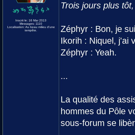
Trois jours plus tô
Inscrit le: 16 Mar 2013
Messages: 1110
Zéphyr : Bon, je su
Localisation: Au beau milieu d'une
tempête.
Ikorih : Niquel, j'ai v
Zéphyr : Yeah.
...
La qualité des assi
hommes du Pôle vont
sous-forum se libèr
_______________