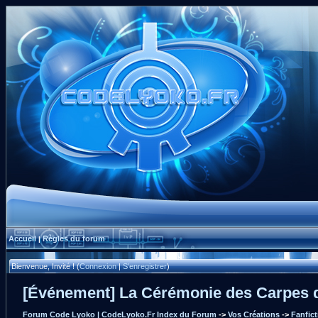
Accueil
Règles du forum
|
Bienvenue, Invité ! (
Connexion
|
S'enregistrer
)
[Événement] La Cérémonie des Carpes 
Forum Code Lyoko | CodeLyoko.Fr Index du Forum
->
Vos Créations
->
Fanfic