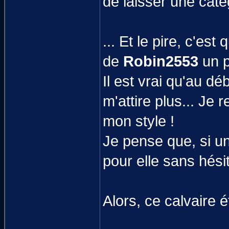
de laisser une cat
... Et le pire, c'es
de
Robin2553
un p
Il est vrai qu'au dé
m'attire plus... Je
mon style !
Je pense que, si un
pour elle sans hésit
Alors, ce calvaire é