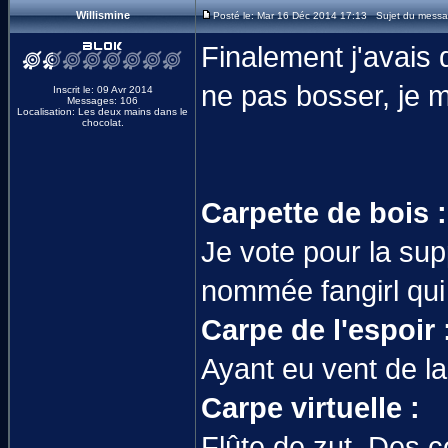
Willismine
Posté le: Mar 16 Déc 2014 17:13 Sujet du messa
Finalement j'avais q
ne pas bosser, je m'
Inscrit le: 09 Avr 2014
Messages: 106
Localisation: Les deux mains dans le
chocolat.
Carpette de bois :
Je vote pour la su
nommée fangirl qui 
Carpe de l'espoir 
Ayant eu vent de la
Carpe virtuelle :
Flûte de zut. Des c