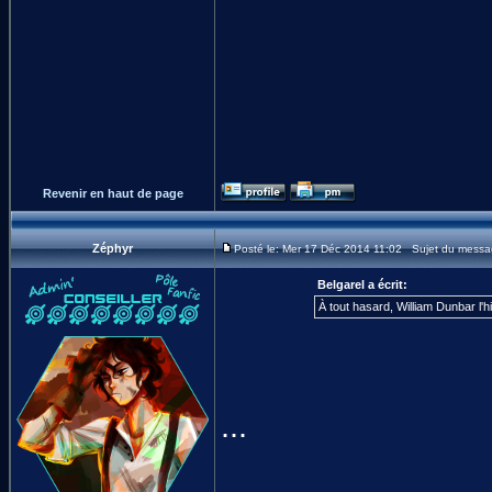
Revenir en haut de page
Zéphyr
Posté le: Mer 17 Déc 2014 11:02 Sujet du messa
Belgarel a écrit:
À tout hasard, William Dunbar l'
...