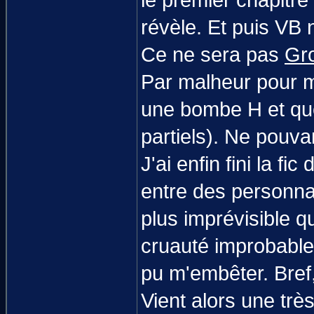
le premier chapitre
révèle. Et puis VB
Ce ne sera pas
Gro
Par malheur pour ma
une bombe H et que
partiels). Ne pouva
J'ai enfin fini la f
entre des personnag
plus imprévisible 
cruauté improbable. 
pu m'embêter. Bref, c
Vient alors une trè