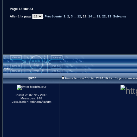
Page
13
sur
23
Aller à la page
:
Précédente
1
,
2
,
3
...
12
,
13
,
14
...
21
,
22
,
23
Suivante
Auteur
Tyker
Posté le: Lun 15 Déc 2014 16:42 Sujet du mess
Inscrit le: 02 Nov 2013
Messages: 248
Localisation: Arkham Asylum