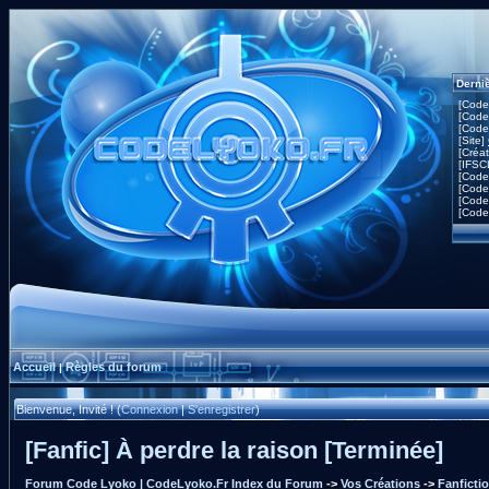
Derni
[Code
[Code
[Code
[Site]
[Créa
[IFSC
[Code
[Code
[Code
[Code
Accueil
Règles du forum
|
Bienvenue, Invité ! (
Connexion
|
S'enregistrer
)
[Fanfic] À perdre la raison [Terminée]
Forum Code Lyoko | CodeLyoko.Fr Index du Forum
->
Vos Créations
->
Fanficti