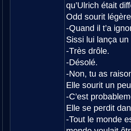
qu’Ulrich était dif
Odd sourit légèr
-Quand il t’a ign
Sissi lui lança un
-Très drôle.
-Désolé.
-Non, tu as raiso
Elle sourit un peu
-C’est probablem
Elle se perdit da
-Tout le monde ess
monde voulait êtr